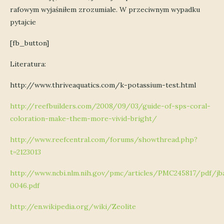
rafowym wyjaśniłem zrozumiale. W przeciwnym wypadku
pytajcie
[fb_button]
Literatura:
http://www.thriveaquatics.com/k-potassium-test.html
http://reefbuilders.com/2008/09/03/guide-of-sps-coral-
coloration-make-them-more-vivid-bright/
http://www.reefcentral.com/forums/showthread.php?
t=2123013
http://www.ncbi.nlm.nih.gov/pmc/articles/PMC245817/pdf/jb
0046.pdf
http://en.wikipedia.org/wiki/Zeolite