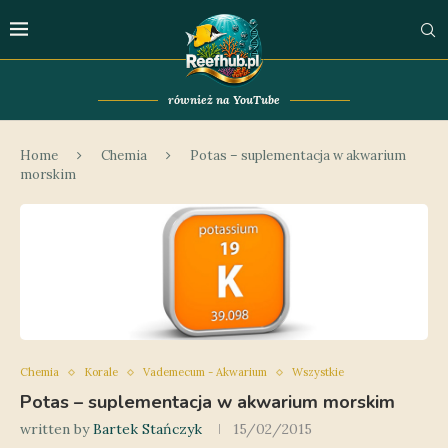
również na YouTube
Home
Chemia
Potas – suplementacja w akwarium
morskim
Chemia
Korale
Vademecum - Akwarium
Wszystkie
Potas – suplementacja w akwarium morskim
written by
Bartek Stańczyk
15/02/2015