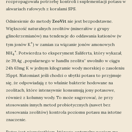
rozpropagowała potrzebę kontroli i suplementacji potasu w
akwariach rafowych z koralami SPS.
Odniesienie do metody
ZeoVit
nie jest bezpodstawne.
Większość naturalnych zeolitów (minerałów z grupy
glinokrzemianów) ma tendencje do oddawania kationów (w
+
tym jonów K
) w zamian za wiązanie jonów amonowych
+
NH
. Potwierdza to eksperyment Saliferta, który wykazał,
4
że 39,4g „popularnego w handlu zeolitu” uwolniło w ciągu
24h 63mg K w jednym kilogramie wody morskiej o zasoleniu
35ppt. Natomiast jeśli chodzi o ubytki potasu to przyjmuje
się, że odpowiadają z to właśnie bakterie hodowane na
zeolitach, które intensywnie konsumują jony potasowe,
również z kolumny wody. To może sugerować, że przy
stosowaniu innych metod probiotycznych (nawet bez
stosowania zeolitów) kontrola poziomu potasu ma istotne
znaczenie.