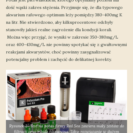
Potas jest pierwiastkiem, którego optymalny poziom ma
dość wąski zakres stężenia. Przyjmuje się, że dla typowego
akwarium rafowego optimum leży pomiędzy 380-400mg K
na litr. Nie stwierdzono, aby kilkuprocentowe odchyły
stanowiły jakieś realne zagrożenie dla kondycji korali.
Można więc przyjąć, że wyniki w zakresie 350-380mg/L
oraz 400-430mg/L nie powinny spotykać się z gwałtownymi
reakcjami akwarystów, choć powinny zasygnalizować
potencjalny problem i zachęcić do delikatnej korekty.
Rysunek 2- Test na potas firmy Red Sea zawiera mały zestaw do
filtracji oraz bibułę filtracyjną. Takie rozwiązanie w dużym