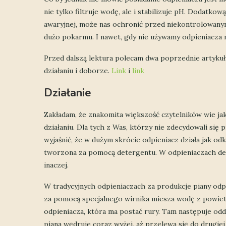
nie tylko filtruje wodę, ale i stabilizuje pH. Dodatkow
awaryjnej, może nas ochronić przed niekontrolowan
dużo pokarmu. I nawet, gdy nie używamy odpieniacza 
Przed dalszą lektura polecam dwa poprzednie artykuły
działaniu i doborze.
Link
i
link
Działanie
Zakładam, że znakomita większość czytelników wie jak 
działaniu. Dla tych z Was, którzy nie zdecydowali si
wyjaśnić, że w dużym skrócie odpieniacz działa jak od
tworzona za pomocą detergentu. W odpieniaczach dete
inaczej.
W tradycyjnych odpieniaczach za produkcje piany odp
za pomocą specjalnego wirnika miesza wodę z powiet
odpieniacza, która ma postać rury. Tam następuje od
piana wędruje coraz wyżej, aż przelewa się do drugie