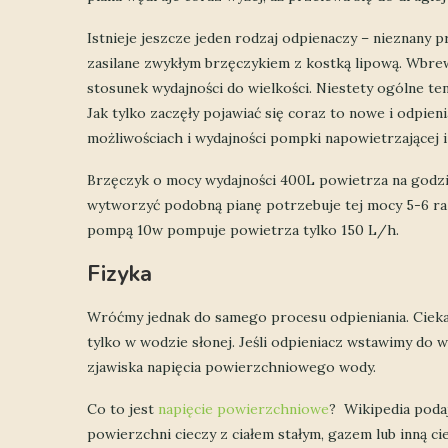
Istnieje jeszcze jeden rodzaj odpienaczy – nieznany 
zasilane zwykłym brzęczykiem z kostką lipową. Wbre
stosunek wydajności do wielkości. Niestety ogólne te
Jak tylko zaczęły pojawiać się coraz to nowe i odpi
możliwościach i wydajności pompki napowietrzającej i 
Brzęczyk o mocy wydajności 400L powietrza na godz
wytworzyć podobną pianę potrzebuje tej mocy 5-6 raz
pompą 10w pompuje powietrza tylko 150 L/h.
Fizyka
Wróćmy jednak do samego procesu odpieniania. Ciekaw
tylko w wodzie słonej. Jeśli odpieniacz wstawimy do w
zjawiska napięcia powierzchniowego wody.
Co to jest
napięcie powierzchniowe
? Wikipedia podaj
powierzchni cieczy z ciałem stałym, gazem lub inną ci