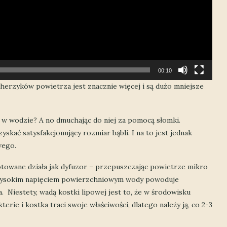
00:10
herzyków powietrza jest znacznie więcej i są dużo mniejsze
 w wodzie? A no dmuchając do niej za pomocą słomki.
zyskać satysfakcjonujący rozmiar bąbli. I na to jest jednak
wego.
towane działa jak dyfuzor – przepuszczając powietrze mikro
z wysokim napięciem powierzchniowym wody powoduje
Niestety, wadą kostki lipowej jest to, że w środowisku
ie i kostka traci swoje właściwości, dlatego należy ją, co 2-3