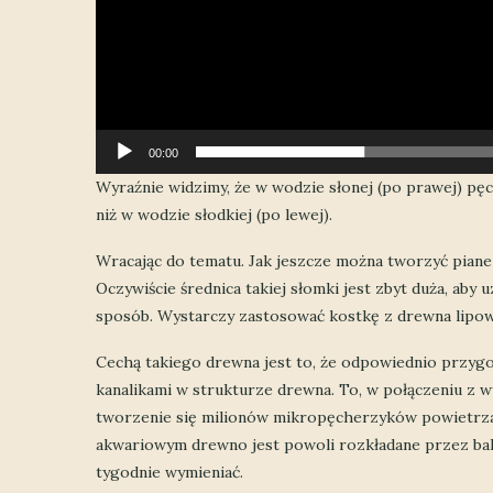
00:00
Wyraźnie widzimy, że w wodzie słonej (po prawej) pęc
niż w wodzie słodkiej (po lewej).
Wracając do tematu. Jak jeszcze można tworzyć piane
Oczywiście średnica takiej słomki jest zbyt duża, aby u
sposób. Wystarczy zastosować kostkę z drewna lipo
Cechą takiego drewna jest to, że odpowiednio przygo
kanalikami w strukturze drewna. To, w połączeniu 
tworzenie się milionów mikropęcherzyków powietrza. 
akwariowym drewno jest powoli rozkładane przez bakter
tygodnie wymieniać.