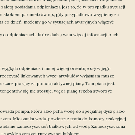
ą zaletą posiadania odpieniacza jest to, że w przypadku sytuacji
ym skokiem parametrów np., gdy przypadkowo wsypiemy za
na co dzień, możemy go w sytuacjach awaryjnych włączyć.
 o odpieniaczach, które dadzą wam więcej informacji o ich
wygląda odpieniacz i mniej więcej orientuje się w jego
ę przeczytać linkowanych wyżej artykułów wyjaśniam muszę
kurzacz piorący za pomocą aktywnej piany. Tam piana jest
rgentów się nie stosuje, więc i pianę trzeba stworzyć
owiada pompa, która albo pcha wodę do specjalnej dyszy, albo
rzem. Mieszanka woda-powietrze trafia do komory reakcyjnej
dzielanie zanieczyszczeń białkowych od wody. Zanieczyszczona
j – zwykle szerszej rury zwanej kubkiem.