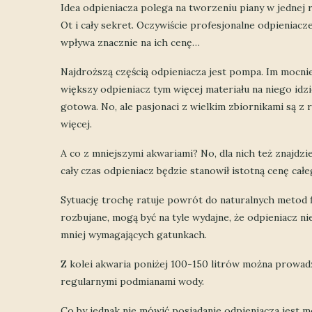
Idea odpieniacza polega na tworzeniu piany w jednej ru
Ot i cały sekret. Oczywiście profesjonalne odpieniac
wpływa znacznie na ich cenę…
Najdroższą częścią odpieniacza jest pompa. Im mocnie
większy odpieniacz tym więcej materiału na niego id
gotowa. No, ale pasjonaci z wielkim zbiornikami są z r
więcej.
A co z mniejszymi akwariami? No, dla nich też znajdzi
cały czas odpieniacz będzie stanowił istotną cenę cał
Sytuację trochę ratuje powrót do naturalnych metod fi
rozbujane, mogą być na tyle wydajne, że odpieniacz nie
mniej wymagających gatunkach.
Z kolei akwaria poniżej 100-150 litrów można prowadz
regularnymi podmianami wody.
Co by jednak nie mówić posiadanie odpieniacza jest 