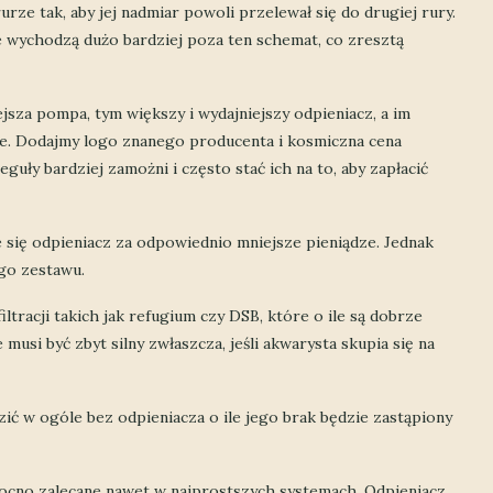
rze tak, aby jej nadmiar powoli przelewał się do drugiej rury.
ze wychodzą dużo bardziej poza ten schemat, co zresztą
jsza pompa, tym większy i wydajniejszy odpieniacz, a im
zie. Dodajmy logo znanego producenta i kosmiczna cena
eguły bardziej zamożni i często stać ich na to, aby zapłacić
e się odpieniacz za odpowiednio mniejsze pieniądze. Jednak
ego zestawu.
ltracji takich jak refugium czy DSB, które o ile są dobrze
 musi być zbyt silny zwłaszcza, jeśli akwarysta skupia się na
ić w ogóle bez odpieniacza o ile jego brak będzie zastąpiony
mocno zalecane nawet w najprostszych systemach. Odpieniacz