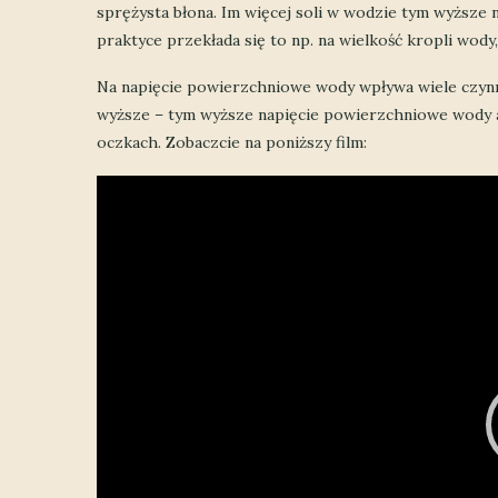
sprężysta błona. Im więcej soli w wodzie tym wyższe 
praktyce przekłada się to np. na wielkość kropli wody,
Na napięcie powierzchniowe wody wpływa wiele czynnikó
wyższe – tym wyższe napięcie powierzchniowe wody a
oczkach. Zobaczcie na poniższy film:
Odtwarzacz
video