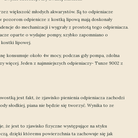
przez większość młodych akwarystów. Są to odpieniacze
w pozorom odpienicze z kostką lipową mają doskonały
ndencje do mechanizacji i wygrały z prostotą tego odpieniacza.
eniacze oparte o wydajne pompy, szybko zapomniano o
kostki lipowej.
inę konsumuje około 4w mocy, podczas gdy pompa, zdolna
y więcej. Jeden z najmniejszych odpieniaczy- Tunze 9002 z
ostką jest fakt, że zjawisko pienienia odpieniacza zachodzi
ody słodkiej, piana nie będzie się tworzyć. Wynika to ze
e, że jest to zjawisko fizyczne występujące na styku
eczą, dzięki któremu powierzchnia ta zachowuje się jak