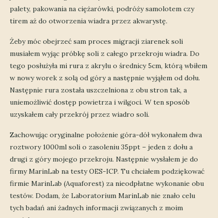
palety, pakowania na ciężarówki, podróży samolotem czy
tirem aż do otworzenia wiadra przez akwarystę.
Żeby móc obejrzeć sam proces migracji ziarenek soli
musiałem wyjąc próbkę soli z całego przekroju wiadra. Do
tego posłużyła mi rura z akrylu o średnicy 5cm, którą wbiłem
w nowy worek z solą od góry a następnie wyjąłem od dołu.
Następnie rura została uszczelniona z obu stron tak, a
uniemożliwić dostęp powietrza i wilgoci. W ten sposób
uzyskałem cały przekrój przez wiadro soli.
Zachowując oryginalne położenie góra-dół wykonałem dwa
roztwory 1000ml soli o zasoleniu 35ppt – jeden z dołu a
drugi z góry mojego przekroju. Następnie wysłałem je do
firmy MarinLab na testy OES-ICP. Tu chciałem podziękować
firmie MarinLab (Aquaforest) za nieodpłatne wykonanie obu
testów. Dodam, że Laboratorium MarinLab nie znało celu
tych badań ani żadnych informacji związanych z moim