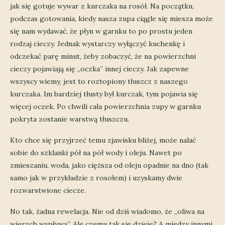
jak się gotuje wywar z kurczaka na rosół. Na początku,
podczas gotowania, kiedy nasza zupa ciągle się miesza może
się nam wydawać, że płyn w garnku to po prostu jeden
rodzaj cieczy. Jednak wystarczy wyłączyć kuchenkę i
odczekać parę minut, żeby zobaczyć, że na powierzchni
cieczy pojawiają się „oczka” innej cieczy. Jak zapewne
wszyscy wiemy, jest to roztopiony tłuszcz z naszego
kurczaka. Im bardziej tłusty był kurczak, tym pojawia się
więcej oczek. Po chwili cała powierzchnia zupy w garnku
pokryta zostanie warstwą tłuszczu.
Kto chce się przyjrzeć temu zjawisku bliżej, może nalać
sobie do szklanki pół na pół wody i oleju. Nawet po
zmieszaniu, woda, jako cięższa od oleju opadnie na dno (tak
samo jak w przykładzie z rosołem) i uzyskamy dwie
rozwarstwione ciecze.
No tak, żadna rewelacja. Nie od dziś wiadomo, że „oliwa na
wierzch wypływa”. Ale czemu tak się dzieje? A między innymi