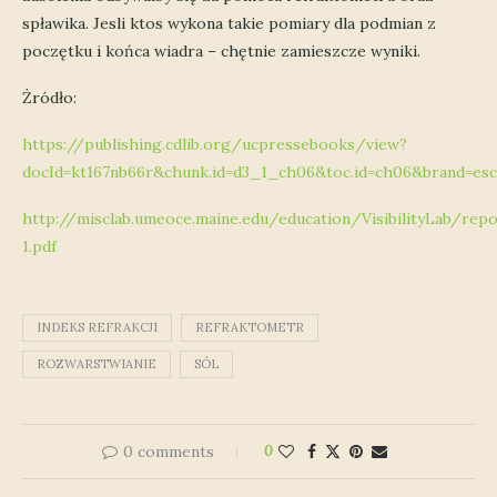
spławika. Jesli ktos wykona takie pomiary dla podmian z
poczętku i końca wiadra – chętnie zamieszcze wyniki.
Żródło:
https://publishing.cdlib.org/ucpressebooks/view?
docId=kt167nb66r&chunk.id=d3_1_ch06&toc.id=ch06&brand=esc
http://misclab.umeoce.maine.edu/education/VisibilityLab/rep
1.pdf
INDEKS REFRAKCJI
REFRAKTOMETR
ROZWARSTWIANIE
SÓL
0 comments
0