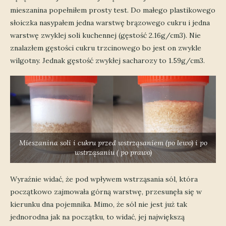
mieszanina popełniłem prosty test. Do małego plastikowego
słoiczka nasypałem jedna warstwę brązowego cukru i jedna
warstwę zwyklej soli kuchennej (gęstość 2.16g/cm3). Nie
znalazłem gęstości cukru trzcinowego bo jest on zwykle
wilgotny. Jednak gęstość zwykłej sacharozy to 1.59g/cm3.
Mieszanina soli i cukru przed wstrząsaniem (po lewo) i po
wstrząsaniu ( po prawo)
Wyraźnie widać, że pod wpływem wstrząsania sól, która
początkowo zajmowała górną warstwę, przesunęła się w
kierunku dna pojemnika. Mimo, że sól nie jest już tak
jednorodna jak na początku, to widać, jej największą