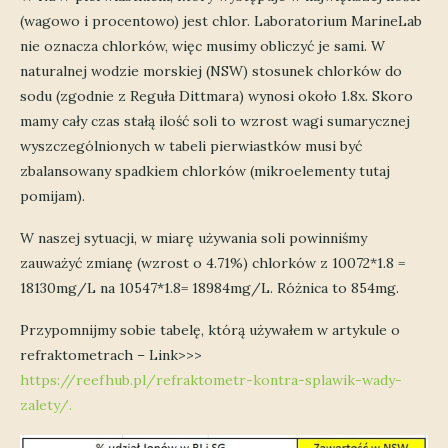
(wagowo i procentowo) jest chlor. Laboratorium MarineLab
nie oznacza chlorków, więc musimy obliczyć je sami. W
naturalnej wodzie morskiej (NSW) stosunek chlorków do
sodu (zgodnie z Reguła Dittmara) wynosi około 1.8x. Skoro
mamy cały czas stałą ilość soli to wzrost wagi sumarycznej
wyszczególnionych w tabeli pierwiastków musi być
zbalansowany spadkiem chlorków (mikroelementy tutaj
pomijam).
W naszej sytuacji, w miarę używania soli powinniśmy
zauważyć zmianę (wzrost o 4.71%) chlorków z 10072*1.8 =
18130mg/L na 10547*1.8= 18984mg/L. Różnica to 854mg.
Przypomnijmy sobie tabelę, którą używałem w artykule o
refraktometrach – Link>>>
https://reefhub.pl/refraktometr-kontra-splawik-wady-
zalety/.