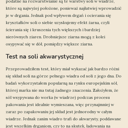
podatne na rozwarstwianie są te warstwy soli w wiadrze,
które są najwyżej położone, ponieważ najłatwiej wprowadzić
je w drgania. Jednak pod wpływem drgań i ocierania się
kryształków soli o siebie uzyskujemy efekt żarna, czyli
ścierania się i kruszenia tych większych i bardziej
nierównych ziaren. Drobniejsze ziarna mogą z kolei
osypywać się w dół, pomiędzy większe ziarna.
Test na soli akwarystycznej
Przeprowadziłem test, który miał wykazać jak bardzo różni
się skład soli na górze pełnego wiadra od soli z jego dna. Do
badań wykorzystałem popularną na rynku europejskim sól,
której marka nie ma tutaj żadnego znaczenia. Założyłem, że
sól wsypywana do worka (w wiadrze) podczas procesu
pakowania jest idealnie wymieszana, więc przynajmniej w
zaraz po zapakowaniu jej skład jest jednorodny w całym
wiadrze. Jednak zanim wiadro trafi do akwarysty, poddawane
jest wszelkim drganiom, czy to na skutek, ładowania na