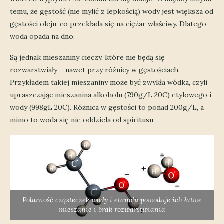
temu, że gęstość (nie mylić z lepkością) wody jest większa od
gęstości oleju, co przekłada się na ciężar właściwy. Dlatego
woda opada na dno.
Są jednak mieszaniny cieczy, które nie będą się
rozwarstwiały – nawet przy różnicy w gęstościach.
Przykładem takiej mieszaniny może być zwykła wódka, czyli
upraszczając mieszanina alkoholu (790g/L 20C) etylowego i
wody (998gL 20C). Różnica w gęstości to ponad 200g/L, a
mimo to woda się nie oddziela od spiritusu.
Polarność cząsteczek wody i etanolu powoduje ich łatwe
mieszanie i brak rozwarstwiania