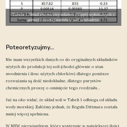
Tabela 1. Skład chemiczny solanek (35ppt) wykonanych z
górnej i dennej warstwy soli w wiadrze.
Poteoretyzujmy…
Nie mam wszystkich danych co do oryginalnych składników
użytych do produkcji tej soli (chodzi głównie o stan
uwodnienia i ilosc użytych chlorków) dlatego poniższe
rozważania są dość niedokładne, dlatego purystów
chemicznych proszę o ominięcie tego rozdziału…
Już na oko widać, że skład soli w Tabeli 1 odbiega od składu
wody morskiej. Załóżmy jednak, że Reguła Dittmara została
mniej więcej spełniona.
W NSW pierwiastkiem, który występuje w największej ilości