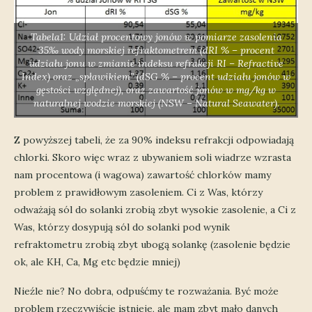
Tabela1: Udział procentowy jonów w pomiarze zasolenia
35‰ wody morskiej refraktometrem (dRI % – procent
udziału jonu w zmianie indeksu refrakcji RI – Refractive
Index) oraz „spławikiem” (dSG % – procent udziału jonów w
gęstości względnej), oraz zawartość jonów w mg/kg w
naturalnej wodzie morskiej (NSW – Natural Seawater).
Z powyższej tabeli, że za 90% indeksu refrakcji odpowiadają
chlorki. Skoro więc wraz z ubywaniem soli wiadrze wzrasta
nam procentowa (i wagowa) zawartość chlorków mamy
problem z prawidłowym zasoleniem. Ci z Was, którzy
odważają sól do solanki zrobią zbyt wysokie zasolenie, a Ci z
Was, którzy dosypują sól do solanki pod wynik
refraktometru zrobią zbyt ubogą solankę (zasolenie będzie
ok, ale KH, Ca, Mg etc będzie mniej)
Nieźle nie? No dobra, odpuśćmy te rozważania. Być może
problem rzeczywiście istnieje, ale mam zbyt mało danych