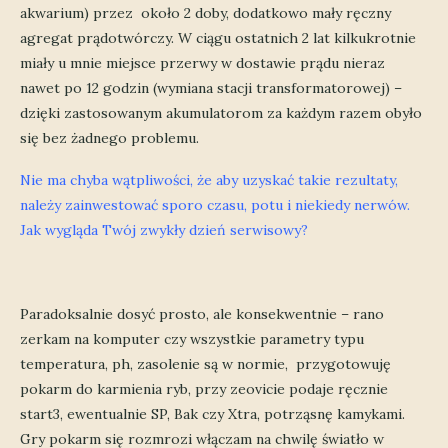
akwarium) przez około 2 doby, dodatkowo mały ręczny
agregat prądotwórczy. W ciągu ostatnich 2 lat kilkukrotnie
miały u mnie miejsce przerwy w dostawie prądu nieraz
nawet po 12 godzin (wymiana stacji transformatorowej) –
dzięki zastosowanym akumulatorom za każdym razem obyło
się bez żadnego problemu.
Nie ma chyba wątpliwości, że aby uzyskać takie rezultaty,
należy zainwestować sporo czasu, potu i niekiedy nerwów.
Jak wygląda Twój zwykły dzień serwisowy?
Paradoksalnie dosyć prosto, ale konsekwentnie – rano
zerkam na komputer czy wszystkie parametry typu
temperatura, ph, zasolenie są w normie, przygotowuję
pokarm do karmienia ryb, przy zeovicie podaje ręcznie
start3, ewentualnie SP, Bak czy Xtra, potrząsnę kamykami.
Gry pokarm się rozmrozi włączam na chwilę światło w