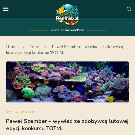
również na YouTube
Home
Inne
Paweł Szember – wywiad ze zdobywcą
lutowej edycji konkursu TOTM.
Inne
Wszystkie
Paweł Szember – wywiad ze zdobywcą lutowej
edycji konkursu TOTM.