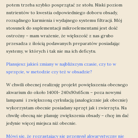
potem trzeba szybko posprzątać ze stołu. Niski poziom
nutrientów to kwestia odpowiedniego doboru obsady,
rozsądnego karmienia i wydajnego systemu filtracji. Mój
stosunek do suplementacji mikroelementami jest dość
ostrożny – mam wrażenie, że większość z nas grubo
przesadza z ilością podawanych preparatów posiadając
systemy, w których i tak nie ma ich deficytu.
Planujesz jakieś zmiany w najbliższym czasie, czy to w
sprzęcie, w metodzie czy też w obsadzie?
W chwili obecnej realizuję projekt powiększenia obecnego
akwarium do około 1400l- 240x90x65cm – poza nowymi
lampami i zwiększoną cyrkulacją (analogicznie jak obecnie)
wykorzystam obecnie posiadany sprzęt jak i zwierzęta. Na
chwilę obecną nie planuję zwiększenia obsady – chcę im dać
jedynie więcej miejsca niż obecnie.
Mówi się, że rozrastający się przemysł akwarystyczny nie