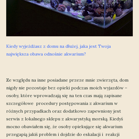
Kiedy wyjeżdżasz z domu na dłużej, jaka jest Twoja
największa obawa odnośnie akwarium?
Ze względu na inne posiadane przeze mnie zwierzęta, dom
nigdy nie pozostaje bez opieki podczas moich wyjazdów –
osoby, które wprowadzają się na ten czas mają zapisane
szczegółowe procedury postępowania z akwarium w
różnych przypadkach oraz dodatkowo zapewniony jest
serwis z lokalnego sklepu z akwarystyką morską. Kiedyś
mocno obawiałem się, że osoby opiekujące się akwarium
przegapią jakiś problem i dojdzie do eskalacji i reakcji