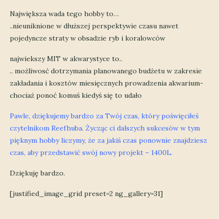
Największa wada tego hobby to…
..nieuniknione w dłuższej perspektywie czasu nawet
pojedyncze straty w obsadzie ryb i koralowców
najwiekszy MIT w akwarystyce to..
.. możliwosć dotrzymania planowanego budżetu w zakresie
zakładania i kosztów miesięcznych prowadzenia akwarium-
chociaż ponoć komuś kiedyś się to udało
Pawle, dziękujemy bardzo za Twój czas, który poświęciłeś
czytelnikom Reefhuba. Życząc ci dalszych sukcesów w tym
pięknym hobby liczymy, że za jakiś czas ponownie znajdziesz
czas, aby przedstawić swój nowy projekt – 1400L.
Dziękuję bardzo.
[justified_image_grid preset=2 ng_gallery=31]