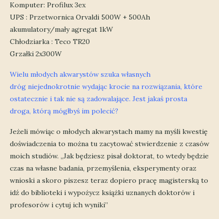
Komputer: Profilux 3ex
UPS : Przetwornica Orvaldi 500W + 500Ah
akumulatory/mały agregat 1kW
Chłodziarka : Teco TR20
Grzałki 2x300W
Wielu młodych akwarystów szuka własnych
dróg niejednokrotnie wydając krocie na rozwiązania, które
ostatecznie i tak nie są zadowalające. Jest jakaś prosta
droga, którą mógłbyś im polecić?
Jeżeli mówiąc o młodych akwarystach mamy na myśli kwestię
doświadczenia to można tu zacytować stwierdzenie z czasów
moich studiów. „Jak będziesz pisał doktorat, to wtedy będzie
czas na własne badania, przemyślenia, eksperymenty oraz
wnioski a skoro piszesz teraz dopiero pracę magisterską to
idź do biblioteki i wypożycz książki uznanych doktorów i
profesorów i cytuj ich wyniki”