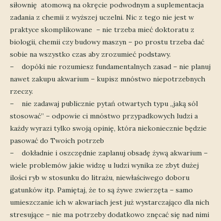
siłownię atomową na okręcie podwodnym a suplementacja
zadania z chemii z wyższej uczelni. Nic z tego nie jest w
praktyce skomplikowane – nie trzeba mieć doktoratu z
biologii, chemii czy budowy maszyn – po prostu trzeba dać
sobie na wszystko czas aby zrozumieć podstawy.
– dopóki nie rozumiesz fundamentalnych zasad – nie planuj
nawet zakupu akwarium – kupisz mnóstwo niepotrzebnych
rzeczy.
– nie zadawaj publicznie pytań otwartych typu „jaką sól
stosować” – odpowie ci mnóstwo przypadkowych ludzi a
każdy wyrazi tylko swoją opinię, która niekoniecznie będzie
pasować do Twoich potrzeb
– dokładnie i oszczędnie zaplanuj obsadę żywą akwarium –
wiele problemów jakie widzę u ludzi wynika ze zbyt dużej
ilości ryb w stosunku do litrażu, niewłaściwego doboru
gatunków itp. Pamiętaj, że to są żywe zwierzęta – samo
umieszczanie ich w akwariach jest już wystarczająco dla nich
stresujące – nie ma potrzeby dodatkowo znęcać się nad nimi