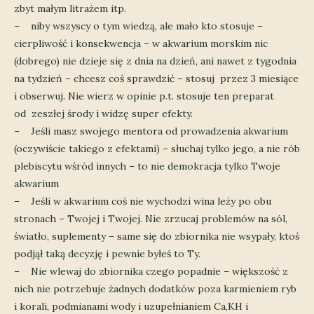
zbyt małym litrażem itp.
– niby wszyscy o tym wiedzą, ale mało kto stosuje –
cierpliwość i konsekwencja – w akwarium morskim nic
(dobrego) nie dzieje się z dnia na dzień, ani nawet z tygodnia
na tydzień – chcesz coś sprawdzić – stosuj przez 3 miesiące
i obserwuj. Nie wierz w opinie p.t. stosuje ten preparat
od zeszłej środy i widzę super efekty.
– Jeśli masz swojego mentora od prowadzenia akwarium
(oczywiście takiego z efektami) – słuchaj tylko jego, a nie rób
plebiscytu wśród innych – to nie demokracja tylko Twoje
akwarium
– Jeśli w akwarium coś nie wychodzi wina leży po obu
stronach – Twojej i Twojej. Nie zrzucaj problemów na sól,
światło, suplementy – same się do zbiornika nie wsypały, ktoś
podjął taką decyzję i pewnie byłeś to Ty.
– Nie wlewaj do zbiornika czego popadnie – większość z
nich nie potrzebuje żadnych dodatków poza karmieniem ryb
i korali, podmianami wody i uzupełnianiem Ca,KH i