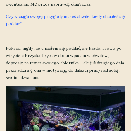
ewentualnie Mg przez naprawdę długi czas.
Czy w ciągu swojej przygody miałeś chwile, kiedy chciałeś się
poddać?
Póki co, nigdy nie chciałem się poddać, ale każdorazowo po
wizycie u Krzyśka Tryca w domu wpadam w chwilową
depresję na temat swojego zbiornika – ale już drugiego dnia
przeradza się ona w motywację do dalszej pracy nad sobą i
swoim akwarium.