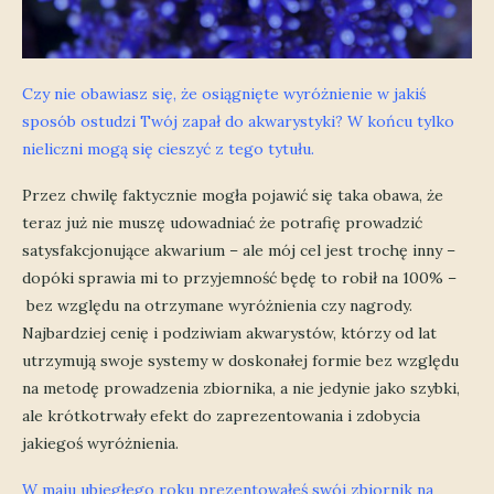
Czy nie obawiasz się, że osiągnięte wyróżnienie w jakiś
sposób ostudzi Twój zapał do akwarystyki? W końcu tylko
nieliczni mogą się cieszyć z tego tytułu.
Przez chwilę faktycznie mogła pojawić się taka obawa, że
teraz już nie muszę udowadniać że potrafię prowadzić
satysfakcjonujące akwarium – ale mój cel jest trochę inny –
dopóki sprawia mi to przyjemność będę to robił na 100% –
bez względu na otrzymane wyróżnienia czy nagrody.
Najbardziej cenię i podziwiam akwarystów, którzy od lat
utrzymują swoje systemy w doskonałej formie bez względu
na metodę prowadzenia zbiornika, a nie jedynie jako szybki,
ale krótkotrwały efekt do zaprezentowania i zdobycia
jakiegoś wyróżnienia.
W maju ubiegłego roku prezentowałeś swój zbiornik na