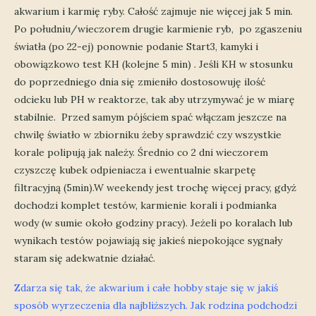
akwarium i karmię ryby. Całość zajmuje nie więcej jak 5 min.
Po południu/wieczorem drugie karmienie ryb, po zgaszeniu
światła (po 22-ej) ponownie podanie Start3, kamyki i
obowiązkowo test KH (kolejne 5 min) . Jeśli KH w stosunku
do poprzedniego dnia się zmieniło dostosowuję ilość
odcieku lub PH w reaktorze, tak aby utrzymywać je w miarę
stabilnie. Przed samym pójściem spać włączam jeszcze na
chwilę światło w zbiorniku żeby sprawdzić czy wszystkie
korale polipują jak należy. Średnio co 2 dni wieczorem
czyszczę kubek odpieniacza i ewentualnie skarpetę
filtracyjną (5min).W weekendy jest trochę więcej pracy, gdyż
dochodzi komplet testów, karmienie korali i podmianka
wody (w sumie około godziny pracy). Jeżeli po koralach lub
wynikach testów pojawiają się jakieś niepokojące sygnały
staram się adekwatnie działać.
Zdarza się tak, że akwarium i całe hobby staje się w jakiś
sposób wyrzeczenia dla najbliższych. Jak rodzina podchodzi