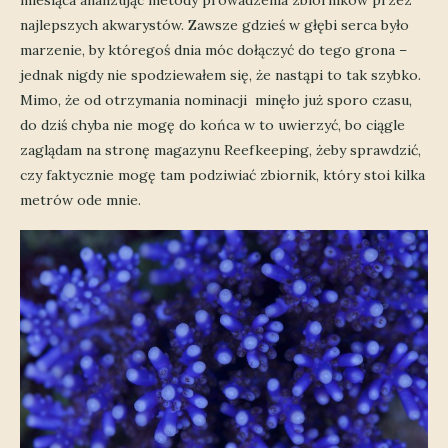
miesiąca analizując metody prowadzenia zbiorników przez
najlepszych akwarystów. Zawsze gdzieś w głębi serca było
marzenie, by któregoś dnia móc dołączyć do tego grona –
jednak nigdy nie spodziewałem się, że nastąpi to tak szybko.
Mimo, że od otrzymania nominacji minęło już sporo czasu,
do dziś chyba nie mogę do końca w to uwierzyć, bo ciągle
zaglądam na stronę magazynu Reefkeeping, żeby sprawdzić,
czy faktycznie mogę tam podziwiać zbiornik, który stoi kilka
metrów ode mnie.