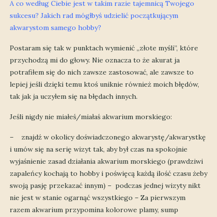
A co według Ciebie jest w takim razie tajemnicą Twojego
sukcesu? Jakich rad mógłbyś udzielić początkującym
akwarystom samego hobby?
Postaram się tak w punktach wymienić „złote myśli”, które
przychodzą mi do głowy. Nie oznacza to że akurat ja
potrafiłem się do nich zawsze zastosować, ale zawsze to
lepiej jeśli dzięki temu ktoś uniknie również moich błędów,
tak jak ja uczyłem się na błędach innych.
Jeśli nigdy nie miałeś/miałaś akwarium morskiego:
– znajdź w okolicy doświadczonego akwarystę/akwarystkę
i umów się na serię wizyt tak, aby był czas na spokojnie
wyjaśnienie zasad działania akwarium morskiego (prawdziwi
zapaleńcy kochają to hobby i poświęcą każdą ilość czasu żeby
swoją pasję przekazać innym) – podczas jednej wizyty nikt
nie jest w stanie ogarnąć wszystkiego – Za pierwszym
razem akwarium przypomina kolorowe plamy, sump