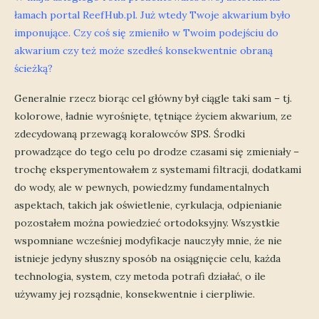
łamach portal ReefHub.pl. Już wtedy Twoje akwarium było
imponujące. Czy coś się zmieniło w Twoim podejściu do
akwarium czy też może szedłeś konsekwentnie obraną
ścieżką?
Generalnie rzecz biorąc cel główny był ciągle taki sam – tj.
kolorowe, ładnie wyrośnięte, tętniące życiem akwarium, ze
zdecydowaną przewagą koralowców SPS. Środki
prowadzące do tego celu po drodze czasami się zmieniały –
trochę eksperymentowałem z systemami filtracji, dodatkami
do wody, ale w pewnych, powiedzmy fundamentalnych
aspektach, takich jak oświetlenie, cyrkulacja, odpienianie
pozostałem można powiedzieć ortodoksyjny. Wszystkie
wspomniane wcześniej modyfikacje nauczyły mnie, że nie
istnieje jedyny słuszny sposób na osiągnięcie celu, każda
technologia, system, czy metoda potrafi działać, o ile
używamy jej rozsądnie, konsekwentnie i cierpliwie.