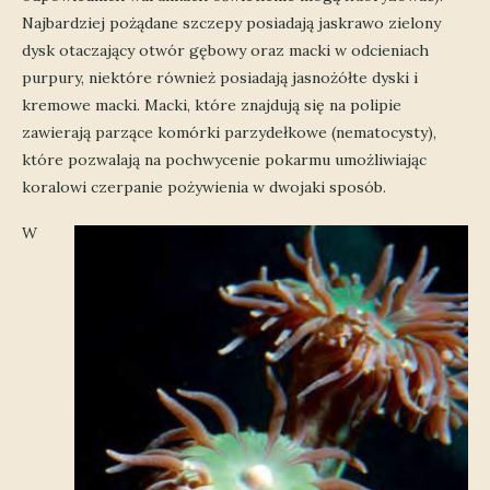
Najbardziej pożądane szczepy posiadają jaskrawo zielony
dysk otaczający otwór gębowy oraz macki w odcieniach
purpury, niektóre również posiadają jasnożółte dyski i
kremowe macki. Macki, które znajdują się na polipie
zawierają parzące komórki parzydełkowe (nematocysty),
które pozwalają na pochwycenie pokarmu umożliwiając
koralowi czerpanie pożywienia w dwojaki sposób.
W