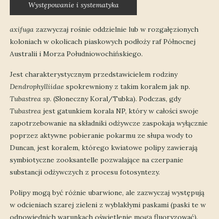
Występowanie i systematyka
axifuga
zazwyczaj rośnie oddzielnie lub w rozgałęzionych
koloniach w okolicach piaskowych podłoży raf Północnej
Australii i Morza Południowochińskiego.
Jest charakterystycznym przedstawicielem rodziny
Dendrophylliidae
spokrewniony z takim koralem jak np.
Tubastrea sp
. (Słoneczny Koral/Tubka). Podczas, gdy
Tubastrea
jest gatunkiem korala NP, który w całości swoje
zapotrzebowanie na składniki odżywcze zaspokaja wyłącznie
poprzez aktywne pobieranie pokarmu ze słupa wody to
Duncan, jest koralem, którego kwiatowe polipy zawierają
symbiotyczne zooksantelle pozwalające na czerpanie
substancji odżywczych z procesu fotosyntezy.
Polipy mogą być różnie ubarwione, ale zazwyczaj występują
w odcieniach szarej zieleni z wyblakłymi paskami (paski te w
odpowiednich warunkach oświetlenie mogą fluoryzować).