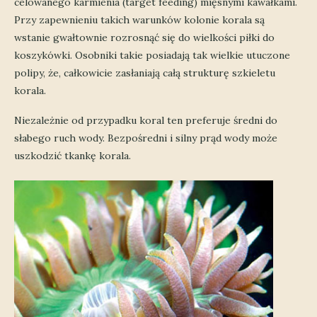
celowanego karmienia (target feeding) mięsnymi kawałkami.
Przy zapewnieniu takich warunków kolonie korala są
wstanie gwałtownie rozrosnąć się do wielkości piłki do
koszykówki. Osobniki takie posiadają tak wielkie utuczone
polipy, że, całkowicie zasłaniają całą strukturę szkieletu
korala.
Niezależnie od przypadku koral ten preferuje średni do
słabego ruch wody. Bezpośredni i silny prąd wody może
uszkodzić tkankę korala.