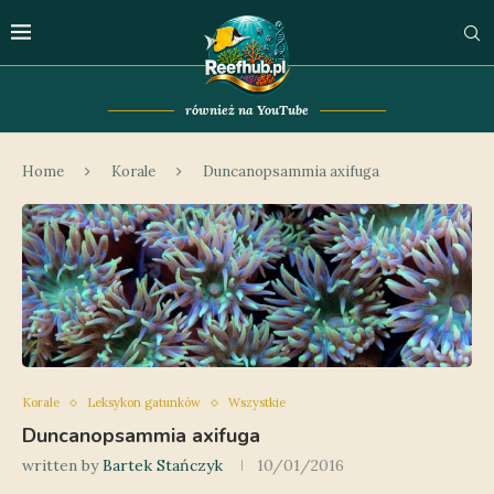
również na YouTube
Home
Korale
Duncanopsammia axifuga
Korale
Leksykon gatunków
Wszystkie
Duncanopsammia axifuga
written by
Bartek Stańczyk
10/01/2016