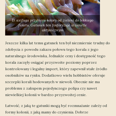
D. axifuga przybiera kolory od zieleni do lekkiego
fioletu. Gatunek ten fosforyzuje w świetle
aktynicznym
Jeszcze kilka lat temu gatunek ten był niezmiernie trudny do
zdobycia z powodu zakazu połowu tego korala z jego
naturalnego środowiska, Jednakże ceny i dostępność tego
korala zaczęły osiągać przyzwoite poziomy poprzez
kontrolowany i legalny import, który zapewnił stałe źródło
osobników na rynku. Dodatkowo wielu hobbistów oferuje
szczepki korali hodowanych w niewoli. Obecnie nie ma
problemu z zakupem pojedynczego polipa czy nawet
niewielkiej kolonii w bardzo przyzwoitej cenie.
Łatwość, z jaką te gatunki mogą być rozmnażanie zależy od
formy kolonii, z jaką mamy do czynienia. Dobrze