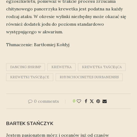
egzoszkieletu, ponieważ w trakcie procesu zrzucania
chitynowego pancerzyka krewetka jest podatna na każdy
rodzaj ataku. W okresie wylinki niezbędny może okazać się
również dodatek jodu do poziomu standardowo
występującego w akwarium.
Tłumaczenie: Bartłomiej Kołdyj
DANCING SHRIMP
KREWETKA
KREWETKA TAŃCZĄCA
KREWETKI TAŃCZĄCE
RHYNCHOCINETES DURBANENSIS
0 comments
0
BARTEK STAŃCZYK
Jestem pasjonatem mórz i oceanów już od czasów