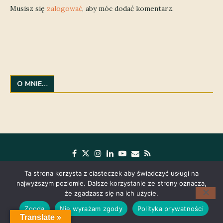
Musisz się
zalogować
, aby móc dodać komentarz.
O MNIE…
Ta strona korzysta z ciasteczek aby świadczyć usługi na
najwyższym poziomie. Dalsze korzystanie ze strony oznacza,
że zgadzasz się na ich użycie.
Zgoda
Nie wyrażam zgody
Polityka prywatności
Translate »