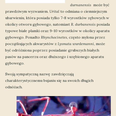
durnanensis
może być
prawdziwym wyzwaniem.
Urital
to odmiana o ciemniejszym
ubarwieniu, która posiada tylko 7-8 wyrostków zębowych w
okolicy otworu gębowego, natomiast
R. durbanensis
posiada
typowe białe plamki oraz 9-10 wyrostków w okolicy aparatu
gębowego. Ponadto
Rhynchocinetes
, często mylona przez
początkujących akwarystów z
Lysmata wurdemanni
, może
być odróżniona poprzez posiadanie grubszych białych
pasów na pancerzu oraz dłuższego i uzębionego aparatu
gębowego.
Swoją sympatyczną nazwę zawdzięczają
charakterystycznemu bujaniu się na swoich długich
odnóżach.