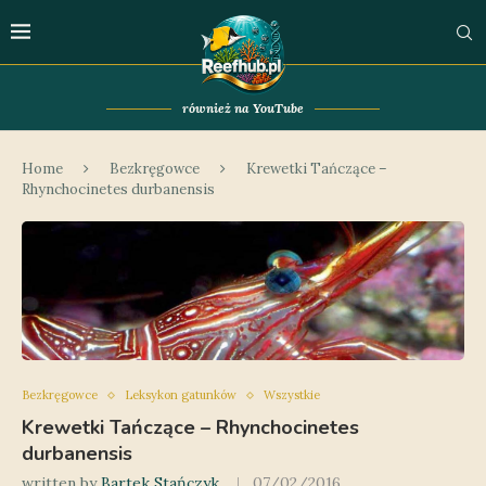
również na YouTube
Home
Bezkręgowce
Krewetki Tańczące –
Rhynchocinetes durbanensis
Bezkręgowce
Leksykon gatunków
Wszystkie
Krewetki Tańczące – Rhynchocinetes
durbanensis
written by
Bartek Stańczyk
07/02/2016