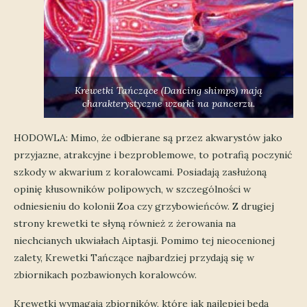
Krewetki Tańczące (Dancing shimps) mają
charakterystyczne wzorki na pancerzu.
HODOWLA: Mimo, że odbierane są przez akwarystów jako
przyjazne, atrakcyjne i bezproblemowe, to potrafią poczynić
szkody w akwarium z koralowcami. Posiadają zasłużoną
opinię kłusowników polipowych, w szczególności w
odniesieniu do kolonii Zoa czy grzybowieńców. Z drugiej
strony krewetki te słyną również z żerowania na
niechcianych ukwiałach Aiptasji. Pomimo tej nieocenionej
zalety, Krewetki Tańczące najbardziej przydają się w
zbiornikach pozbawionych koralowców.
Krewetki wymagają zbiorników, które jak najlepiej będą