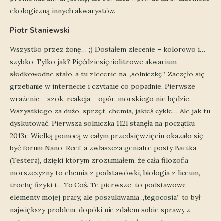
ekologiczną innych akwarystów.
Piotr Staniewski
Wszystko przez żonę… ;) Dostałem zlecenie – kolorowo i…
szybko. Tylko jak? Pięćdziesięciolitrowe akwarium
słodkowodne stało, a tu zlecenie na „solniczkę”. Zaczęło się
grzebanie w internecie i czytanie co popadnie. Pierwsze
wrażenie – szok, reakcja – opór, morskiego nie będzie.
Wszystkiego za dużo, sprzęt, chemia, jakieś cykle… Ale jak tu
dyskutować. Pierwsza solniczka 112l stanęła na początku
2013r. Wielką pomocą w całym przedsięwzięciu okazało się
być forum Nano-Reef, a zwłaszcza genialne posty Bartka
(Testera), dzięki którym zrozumiałem, że cała filozofia
morszczyzny to chemia z podstawówki, biologia z liceum,
trochę fizyki i… To Coś. Te pierwsze, to podstawowe
elementy mojej pracy, ale poszukiwania „tegocosia” to był
największy problem, dopóki nie zdałem sobie sprawy z