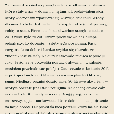
Z czasów dzieciństwa pamiętam trzy słodkowodne akwaria,
które stały u nas w domu. Pamiętam, jak podziwiałem ojca,
który wieczorami wpatrywał się w swoje zbiorniki. Wtedy
dla mnie to było zbyt nudne… Dzisiaj, trzydzieści lat później,
robię to samo. Pierwsze słone akwarium stanęło u mnie w
2010 roku. Było to 200 litrów, początkowo bez sumpa,
jednak szybko doceniłem zalety jego posiadania. Pasja
rozgorzała na dobre i bardzo szybko się okazało, ze
zbiornik jest za mały. Na duży, brakowało miejsca w pokoju.
Jako, że żona nie pozwoliła postawić akwarium w salonie,
musiałem przebudować pokój :). Ostatecznie w kwietniu 2012
w pokoju stanęło 600 litrowe akwarium plus 160 litrowy
sump. Niedługo później doszło małe, 50 litrowe akwarium, w
którym obecnie jest DSB i refugium. Na obecną chwilę cały
system to 1000L wody morskiej. Drugą pasją, zaraz za
morszczyzną jest nurkowanie, które dało mi inne spojrzenie
na moje hobby. Tak powstała idea portalu, który ma nie tylko
promować akwarystykę, ale również wpływać na świadomość