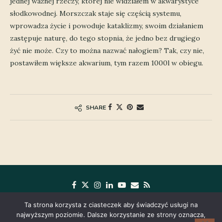
jednej ważnej rzeczy, której nie widziałem w akwarystyce
słodkowodnej. Morszczak staje się częścią systemu,
wprowadza życie i powoduje kataklizmy, swoim działaniem
zastępuje naturę, do tego stopnia, że jedno bez drugiego
żyć nie może. Czy to można nazwać nałogiem? Tak, czy nie,
postawiłem większe akwarium, tym razem 1000l w obiegu.
SHARE
Ta strona korzysta z ciasteczek aby świadczyć usługi na
najwyższym poziomie. Dalsze korzystanie ze strony oznacza,