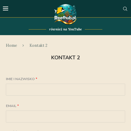
również na YouTube
Home
Kontakt 2
KONTAKT 2
IMIE I NAZWISKO
*
EMAIL
*