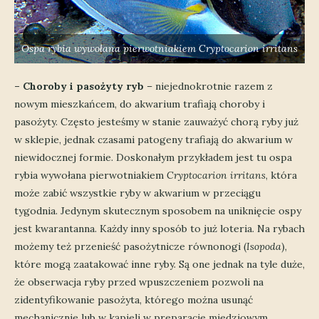
Ospa rybia wywołana pierwotniakiem
Cryptocarion irritans
– Choroby i pasożyty ryb
– niejednokrotnie razem z
nowym mieszkańcem, do akwarium trafiają choroby i
pasożyty. Często jesteśmy w stanie zauważyć chorą ryby już
w sklepie, jednak czasami patogeny trafiają do akwarium w
niewidocznej formie. Doskonałym przykładem jest tu ospa
rybia wywołana pierwotniakiem
Cryptocarion irritans
, która
może zabić wszystkie ryby w akwarium w przeciągu
tygodnia. Jedynym skutecznym sposobem na uniknięcie ospy
jest kwarantanna. Każdy inny sposób to już loteria. Na rybach
możemy też przenieść pasożytnicze równonogi (
Isopoda
),
które mogą zaatakować inne ryby. Są one jednak na tyle duże,
że obserwacja ryby przed wpuszczeniem pozwoli na
zidentyfikowanie pasożyta, którego można usunąć
mechanicznie lub w kąpieli w preparacie miedziowym.