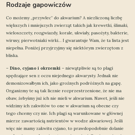
Rodzaje gapowiczów
Co możemy „przywlec” do akwarium? A niezliczoną liczbę
większych i mniejszych zwierząt takich jak krewetki, ślimaki,
wieloszczety, rozgwiazdy, korale, ukwiały, pasożyty, bakterie,
wirusy, pierwotniaki wirki… I gwarantuje Wam, że ta lista jest
niepełna. Poniżej przyjrzyjmy się niektórym zwierzętom z
bliska.
–
Dino, cyjano i okrzemki
– niewątpliwie są to plagi
spędzające sen z oczu niejednego akwarysty. Jednak nie
demonizowałbym ich, jako groźnych podróżnych na gapę.
Organizmy te są tak licznie rozprzestrzenione, że nie ma
obaw, żebyśmy już ich nie mieli w akwarium. Nawet, jeśli nie
widzimy ich zakwitów to one w akwarium są obecne czy
tego chcemy czy nie. Ich plagi są warunkowane w głównej
mierze zawartością nutrientów w wodze akwariowej. Jeśli
więc nie mamy zakwitu cyjano, to prawdopodobnie dolanie