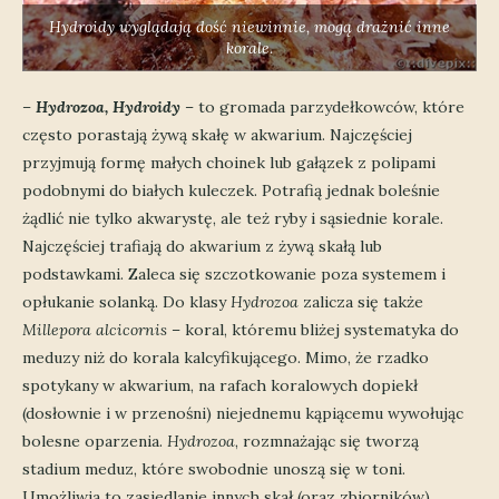
Hydroidy wyglądają dość niewinnie, mogą drażnić inne
korale.
–
Hydrozoa, Hydroidy
– to gromada parzydełkowców, które
często porastają żywą skałę w akwarium. Najczęściej
przyjmują formę małych choinek lub gałązek z polipami
podobnymi do białych kuleczek. Potrafią jednak boleśnie
żądlić nie tylko akwarystę, ale też ryby i sąsiednie korale.
Najczęściej trafiają do akwarium z żywą skałą lub
podstawkami. Zaleca się szczotkowanie poza systemem i
opłukanie solanką. Do klasy
Hydrozoa
zalicza się także
Millepora alcicornis
– koral, któremu bliżej systematyka do
meduzy niż do korala kalcyfikującego. Mimo, że rzadko
spotykany w akwarium, na rafach koralowych dopiekł
(dosłownie i w przenośni) niejednemu kąpiącemu wywołując
bolesne oparzenia.
Hydrozoa
, rozmnażając się tworzą
stadium meduz, które swobodnie unoszą się w toni.
Umożliwia to zasiedlanie innych skał (oraz zbiorników).