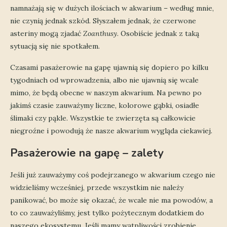
namnażają się w dużych ilościach w akwarium – według mnie,
nie czynią jednak szkód. Słyszałem jednak, że czerwone
asteriny mogą zjadać
Zoanthusy
. Osobiście jednak z taką
sytuacją się nie spotkałem.
Czasami pasażerowie na gapę ujawnią się dopiero po kilku
tygodniach od wprowadzenia, albo nie ujawnią się wcale
mimo, że będą obecne w naszym akwarium. Na pewno po
jakimś czasie zauważymy liczne, kolorowe gąbki, osiadłe
ślimaki czy pąkle. Wszystkie te zwierzęta są całkowicie
niegroźne i powodują że nasze akwarium wygląda ciekawiej.
Pasażerowie na gapę – zalety
Jeśli już zauważymy coś podejrzanego w akwarium czego nie
widzieliśmy wcześniej, przede wszystkim nie należy
panikować, bo może się okazać, że wcale nie ma powodów, a
to co zauważyliśmy, jest tylko pożytecznym dodatkiem do
naszego ekosystemu. Jeśli mamy wątpliwości zrobienie