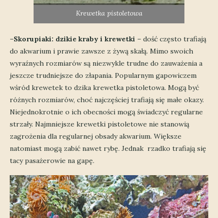
Krewetka pistoletowa
–
Skorupiaki: dzikie kraby i krewetki
– dość często trafiają
do akwarium i prawie zawsze z żywą skałą. Mimo swoich
wyraźnych rozmiarów są niezwykle trudne do zauważenia a
jeszcze trudniejsze do złapania. Popularnym gapowiczem
wśród krewetek to dzika krewetka pistoletowa. Mogą być
różnych rozmiarów, choć najczęściej trafiają się małe okazy.
Niejednokrotnie o ich obecności mogą świadczyć regularne
strzały. Najmniejsze krewetki pistoletowe nie stanowią
zagrożenia dla regularnej obsady akwarium. Większe
natomiast mogą zabić nawet rybę. Jednak rzadko trafiają się
tacy pasażerowie na gapę.