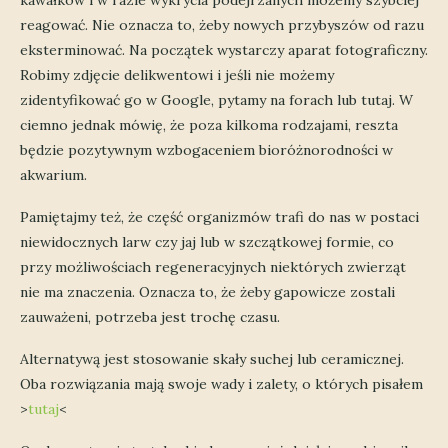
kawałków i w razie wykrycia podejrzanych możemy szybciej
reagować. Nie oznacza to, żeby nowych przybyszów od razu
eksterminować. Na początek wystarczy aparat fotograficzny.
Robimy zdjęcie delikwentowi i jeśli nie możemy
zidentyfikować go w Google, pytamy na forach lub tutaj. W
ciemno jednak mówię, że poza kilkoma rodzajami, reszta
będzie pozytywnym wzbogaceniem bioróżnorodności w
akwarium.
Pamiętajmy też, że część organizmów trafi do nas w postaci
niewidocznych larw czy jaj lub w szczątkowej formie, co
przy możliwościach regeneracyjnych niektórych zwierząt
nie ma znaczenia. Oznacza to, że żeby gapowicze zostali
zauważeni, potrzeba jest trochę czasu.
Alternatywą jest stosowanie skały suchej lub ceramicznej.
Oba rozwiązania mają swoje wady i zalety, o których pisałem
>
tutaj
<