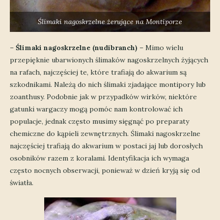
Ślimaki nagoskrzelne żerujące na Montiporze
–
Ślimaki nagoskrzelne (nudibranch)
– Mimo wielu
przepięknie ubarwionych ślimaków nagoskrzelnych żyjących
na rafach, najczęściej te, które trafiają do akwarium są
szkodnikami. Należą do nich ślimaki zjadające montipory lub
zoanthusy. Podobnie jak w przypadków wirków, niektóre
gatunki wargaczy mogą pomóc nam kontrolować ich
populacje, jednak często musimy sięgnąć po preparaty
chemiczne do kąpieli zewnętrznych. Ślimaki nagoskrzelne
najczęściej trafiają do akwarium w postaci jaj lub dorosłych
osobników razem z koralami. Identyfikacja ich wymaga
często nocnych obserwacji, ponieważ w dzień kryją się od
światła.