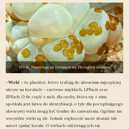
Wirki
Waminoa sp
żerujące na
Plerogyra sinuosa
–
Wirki
– to płazińce, które trafiają do akwarium najczęściej
ukryte na koralach – zarówno miękkich, LPSach oraz
SPSach. O ile część z nich, dla osoby, która się z nimi
spotkała jest łatwa do identyfikacji, o tyle dla początkującego
akwarysty wirki mogą być trudne do zauważenia. Ogólnie nie
wszystkie wirki są złe. Jednak większość może drażnić lub
nawet zjadać korale. O wirkach odżywiających się