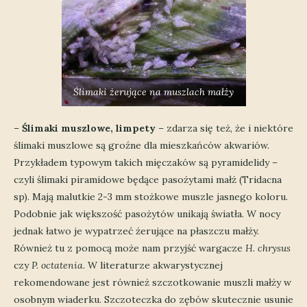
Ślimaki żerujące na muszlach małży
–
Ślimaki muszlowe, limpety
– zdarza się też, że i niektóre
ślimaki muszlowe są groźne dla mieszkańców akwariów.
Przykładem typowym takich mięczaków są pyramidelidy –
czyli ślimaki piramidowe będące pasożytami małż (Tridacna
sp). Mają malutkie 2-3 mm stożkowe muszle jasnego koloru.
Podobnie jak większość pasożytów unikają światła. W nocy
jednak łatwo je wypatrzeć żerujące na płaszczu małży.
Również tu z pomocą może nam przyjść wargacze
H. chrysus
czy
P. octatenia
. W literaturze akwarystycznej
rekomendowane jest również szczotkowanie muszli małży w
osobnym wiaderku. Szczoteczka do zębów skutecznie usunie