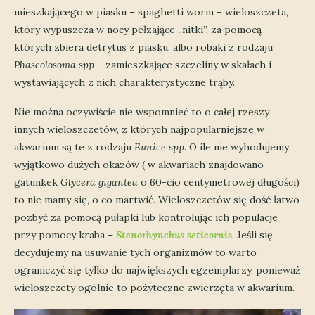
mieszkającego w piasku – spaghetti worm – wieloszczeta,
który wypuszcza w nocy pełzające „nitki”, za pomocą
których zbiera detrytus z piasku, albo robaki z rodzaju
Phascolosoma spp
– zamieszkające szczeliny w skałach i
wystawiających z nich charakterystyczne trąby.
Nie można oczywiście nie wspomnieć to o całej rzeszy
innych wieloszczetów, z których najpopularniejsze w
akwarium są te z rodzaju
Eunice spp
. O ile nie wyhodujemy
wyjątkowo dużych okazów ( w akwariach znajdowano
gatunkek
Glycera gigantea
o 60-cio centymetrowej długości)
to nie mamy się, o co martwić. Wieloszczetów się dość łatwo
pozbyć za pomocą pułapki lub kontrolując ich populacje
przy pomocy kraba –
Stenorhynchus seticornis
. Jeśli się
decydujemy na usuwanie tych organizmów to warto
ograniczyć się tylko do największych egzemplarzy, ponieważ
wieloszczety ogólnie to pożyteczne zwierzęta w akwarium.