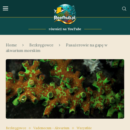
również na YouTube
Home
Bezkręgowce
Pasażerowie na gapę w
akwarium morskim
Bezkręgowce
Vademecum - Akwarium
Wszystkie