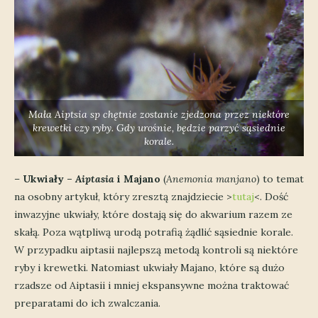
Mała
Aiptsia sp
chętnie zostanie zjedzona przez niektóre
krewetki czy ryby. Gdy urośnie, będzie parzyć sąsiednie
korale.
–
Ukwiały –
Aiptasia
i Majano
(
Anemonia manjano
) to temat
na osobny artykuł, który zresztą znajdziecie >
tutaj
<. Dość
inwazyjne ukwiały, które dostają się do akwarium razem ze
skałą. Poza wątpliwą urodą potrafią żądlić sąsiednie korale.
W przypadku aiptasii najlepszą metodą kontroli są niektóre
ryby i krewetki. Natomiast ukwiały Majano, które są dużo
rzadsze od Aiptasii i mniej ekspansywne można traktować
preparatami do ich zwalczania.