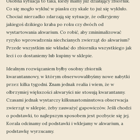
Osobna sytuacja to taka, kiedy mamy już działający zbiornik.
Co się mogło wykluć w piasku czy skale to już się wykluło.
Chociaż nierzadko zdarzają się sytuacje, że odkryjemy
jakiegoś dzikiego kraba po roku czy dwóch od
wystartowania akwarium. Co robić, aby zminimalizować
ryzyko wprowadzenia niechcianych zwierząt do akwarium?
Przede wszystkim nie wkładać do zbiornika wszystkiego jak
leci i co dostaniemy lub kupimy w sklepie.
Idealnym rozwiązaniem byłby osobny zbiornik
kwarantannowy, w którym obserwowalibyśmy nowe nabytki
przez kilka tygodni. Znam jednak realia i wiem, że w
olbrzymiej większości akwaryści nie stosują kwarantanny.
Czasami jednak wystarczy kilkunastominutowa obserwacja
zwierząt w sklepie, żeby zauważyć gapowiczów. Jeśli chodzi
o podstawki, to najlepszym sposobem jest pozbycie się jej.
Korala odcinamy od podstawki i wklejamy w akwarium, a
podstawkę wyrzucamy.