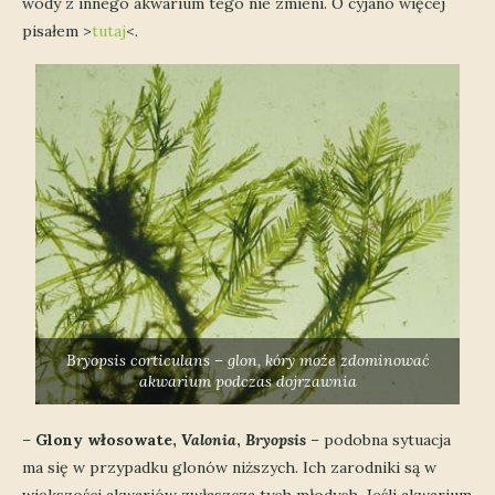
wody z innego akwarium tego nie zmieni. O cyjano więcej
pisałem >
tutaj
<.
Bryopsis corticulans
– glon, kóry może zdominować
akwarium podczas dojrzawnia
–
Glony włosowate,
Valonia
,
Bryopsis
– podobna sytuacja
ma się w przypadku glonów niższych. Ich zarodniki są w