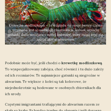
Krewetka modliszkowa – ze względu na swoje barwy często
trzymana jest w osobnych zbiornikach. Jednak istnieją
gatunki dużo mniejsze i mniej kolorowe, które mogą kryć się
wśród skał w akwarium
Podobnie może być, jeśli chodzi o
krewetkę modliszkową
.
To wyspecjalizowany zabójca, choć również i tu dużo zależy
od ich rozmiarów. Te najmniejsze gatunki są niegroźne w
akwarium. Te większe z kolei są tak kolorowe, że
niejednokrotnie są hodowane w osobnych zbiornikach dla
ich urody.
Częstymi imigrantami trafiającymi do akwarium razem ze
skałą są kraby. Są bardzo trudne do złapania i jeśli dorosną,