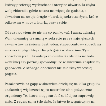
którzy preferują wychuchane i sterylne akwaria. Ja chyba
wolę zbiorniki, gdzie natura ma więcej do gadania, a
akwarium ma swoje drugie – bardziej sekretne życie, które
odkrywam w nocy z latarką przy szybie.
Od razu powiem, że nie ma co panikować. I zaraz zdradzę
Wam tajemnicę trzymaną w sekrecie przez największych
akwarystów na świecie. Jest jeden, stuprocentowy sposób na
uniknięcie plag i kłopotliwych gości w akwarium. Tym
sposobem jest – likwidacja zbiornika. Każda inna metoda,
wcześniej czy później spowoduje, że w akwarium znajdziemy
gapowicza, o którego obecności nie mieliśmy wcześniej
pojęcia.
Pasażerowie na gapę w akwarium dzielą się na kilka grup i w
znakomitej większości są to neutralne albo pożyteczne
organizmy. Te, które mogą narobić szkód jest naprawdę
mało. Z reguły są na tyle duże, że łatwo je wypatrzymy na