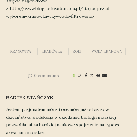
Zdjęcie nagłówkowe
> http://www.blog.softwater.com.pl/stojac-przed-
wyborem-kranowka-czy-woda-filtrowana/
KRANOVITA
KRANÓWKA
RODI
WODA KRANOWA
0 comments
0
BARTEK STAŃCZYK
Jestem pasjonatem mórz i oceanów już od czasów
dzieciństwa, a edukacja w dziedzinie biologii morskiej
pozwoliła mi na bardziej naukowe spojrzenie na typowe
akwarium morskie.