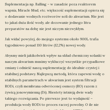
Suplementacja np. Balling – w zasadzie poza reaktorem
wapnia, Miracle Mud, etc. większość suplementacji opiera się
o dodawanie wodnych roztworów soli do akwarium. Nie jest
to jakaś duża ilość wody, ale dozowanie jednego litra
preparatów na dobę nie jest niczym niezwykłym.
Jak widać powyżej, do mojego systemu około 900L trafia
tygodniowo ponad 110 litrów (12,2%) nowej wody.
Abysmy mieli jakikolwiek wpływ na skład chemiczny solanki w
naszym akwarium musimy wykluczyć wszystkie przypadkowe
zmiany i odnieść naszą suplementację do idealnie czystej i
stabilnej podstawy. Najlepszą metodą, która zapewni wodę o
stabilnych parametrach w akwarium jest system filtracji
RODi, czyli membrana odwróconej osmozy (RO) razem z
żywicą jonowymienną (Di). Niestety istnieją dwie wady
takiego rozwiązania. Po pierwsze jest to wydajność –
produkcja wody RODi to proces raczej powolny. O ile nie