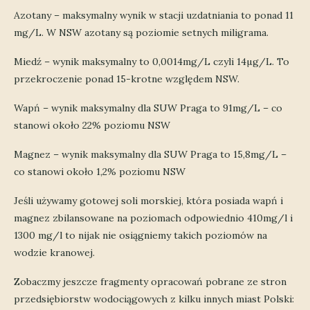
Azotany – maksymalny wynik w stacji uzdatniania to ponad 11
mg/L. W NSW azotany są poziomie setnych miligrama.
Miedź – wynik maksymalny to 0,0014mg/L czyli 14µg/L. To
przekroczenie ponad 15-krotne względem NSW.
Wapń – wynik maksymalny dla SUW Praga to 91mg/L – co
stanowi około 22% poziomu NSW
Magnez – wynik maksymalny dla SUW Praga to 15,8mg/L –
co stanowi około 1,2% poziomu NSW
Jeśli używamy gotowej soli morskiej, która posiada wapń i
magnez zbilansowane na poziomach odpowiednio 410mg/l i
1300 mg/l to nijak nie osiągniemy takich poziomów na
wodzie kranowej.
Zobaczmy jeszcze fragmenty opracowań pobrane ze stron
przedsiębiorstw wodociągowych z kilku innych miast Polski: