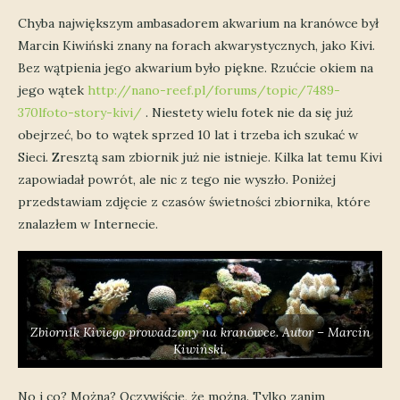
Chyba największym ambasadorem akwarium na kranówce był
Marcin Kiwiński znany na forach akwarystycznych, jako Kivi.
Bez wątpienia jego akwarium było piękne. Rzućcie okiem na
jego wątek
http://nano-reef.pl/forums/topic/7489-
370lfoto-story-kivi/
. Niestety wielu fotek nie da się już
obejrzeć, bo to wątek sprzed 10 lat i trzeba ich szukać w
Sieci. Zresztą sam zbiornik już nie istnieje. Kilka lat temu Kivi
zapowiadał powrót, ale nic z tego nie wyszło. Poniżej
przedstawiam zdjęcie z czasów świetności zbiornika, które
znalazłem w Internecie.
Zbiornik Kiviego prowadzony na kranówce. Autor – Marcin
Kiwiński.
No i co? Można? Oczywiście, że można. Tylko zanim