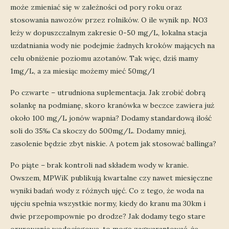
może zmieniać się w zależności od pory roku oraz
stosowania nawozów przez rolników. O ile wynik np. NO3
leży w dopuszczalnym zakresie 0-50 mg/L, lokalna stacja
uzdatniania wody nie podejmie żadnych kroków mających na
celu obniżenie poziomu azotanów. Tak więc, dziś mamy
1mg/L, a za miesiąc możemy mieć 50mg/l
Po czwarte – utrudniona suplementacja. Jak zrobić dobrą
solankę na podmianę, skoro kranówka w beczce zawiera już
około 100 mg/L jonów wapnia? Dodamy standardową ilość
soli do 35‰ Ca skoczy do 500mg/L. Dodamy mniej,
zasolenie będzie zbyt niskie. A potem jak stosować ballinga?
Po piąte – brak kontroli nad składem wody w kranie.
Owszem, MPWiK publikują kwartalne czy nawet miesięczne
wyniki badań wody z różnych ujęć. Co z tego, że woda na
ujęciu spełnia wszystkie normy, kiedy do kranu ma 30km i
dwie przepompownie po drodze? Jak dodamy tego stare