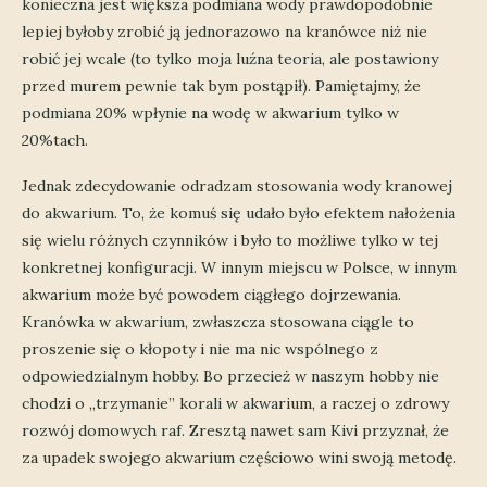
konieczna jest większa podmiana wody prawdopodobnie
lepiej byłoby zrobić ją jednorazowo na kranówce niż nie
robić jej wcale (to tylko moja luźna teoria, ale postawiony
przed murem pewnie tak bym postąpił). Pamiętajmy, że
podmiana 20% wpłynie na wodę w akwarium tylko w
20%tach.
Jednak zdecydowanie odradzam stosowania wody kranowej
do akwarium. To, że komuś się udało było efektem nałożenia
się wielu różnych czynników i było to możliwe tylko w tej
konkretnej konfiguracji. W innym miejscu w Polsce, w innym
akwarium może być powodem ciągłego dojrzewania.
Kranówka w akwarium, zwłaszcza stosowana ciągle to
proszenie się o kłopoty i nie ma nic wspólnego z
odpowiedzialnym hobby. Bo przecież w naszym hobby nie
chodzi o „trzymanie” korali w akwarium, a raczej o zdrowy
rozwój domowych raf. Zresztą nawet sam Kivi przyznał, że
za upadek swojego akwarium częściowo wini swoją metodę.