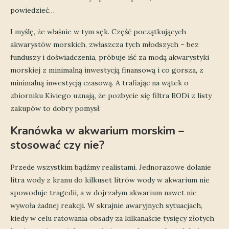
powiedzieć…
I myślę, że właśnie w tym sęk. Część początkujących
akwarystów morskich, zwłaszcza tych młodszych – bez
funduszy i doświadczenia, próbuje iść za modą akwarystyki
morskiej z minimalną inwestycją finansową i co gorsza, z
minimalną inwestycją czasową. A trafiając na wątek o
zbiorniku Kiviego uznają, że pozbycie się filtra RODi z listy
zakupów to dobry pomysł.
Kranówka w akwarium morskim –
stosować czy nie?
Przede wszystkim bądźmy realistami. Jednorazowe dolanie
litra wody z kranu do kilkuset litrów wody w akwarium nie
spowoduje tragedii, a w dojrzałym akwarium nawet nie
wywoła żadnej reakcji. W skrajnie awaryjnych sytuacjach,
kiedy w celu ratowania obsady za kilkanaście tysięcy złotych