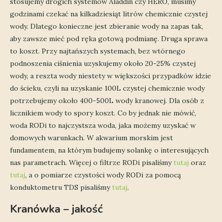
stosujemy drogich systemów Aladdin czy HERO, musimy
godzinami czekać na kilkadziesiąt litrów chemicznie czystej
wody. Dlatego konieczne jest zbieranie wody na zapas tak,
aby zawsze mieć pod ręka gotową podmianę. Druga sprawa
to koszt. Przy najtańszych systemach, bez wtórnego
podnoszenia ciśnienia uzyskujemy około 20-25% czystej
wody, a reszta wody niestety w większości przypadków idzie
do ścieku, czyli na uzyskanie 100L czystej chemicznie wody
potrzebujemy około 400-500L wody kranowej. Dla osób z
licznikiem wody to spory koszt. Co by jednak nie mówić,
woda RODi to najczystsza woda, jaka możemy uzyskać w
domowych warunkach. W akwarium morskim jest
fundamentem, na którym budujemy solankę o interesujących
nas parametrach. Więcej o filtrze RODi pisaliśmy
tutaj
oraz
tutaj
, a o pomiarze czystości wody RODi za pomocą
konduktometru TDS pisaliśmy
tutaj
.
Kranówka – jakość