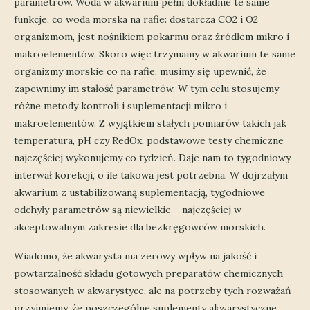
parametrów. Woda w akwarium pełni dokładnie te same
funkcje, co woda morska na rafie: dostarcza CO2 i O2
organizmom, jest nośnikiem pokarmu oraz źródłem mikro i
makroelementów. Skoro więc trzymamy w akwarium te same
organizmy morskie co na rafie, musimy się upewnić, że
zapewnimy im stałość parametrów. W tym celu stosujemy
różne metody kontroli i suplementacji mikro i
makroelementów. Z wyjątkiem stałych pomiarów takich jak
temperatura, pH czy RedOx, podstawowe testy chemiczne
najczęściej wykonujemy co tydzień. Daje nam to tygodniowy
interwał korekcji, o ile takowa jest potrzebna. W dojrzałym
akwarium z ustabilizowaną suplementacją, tygodniowe
odchyły parametrów są niewielkie – najczęściej w
akceptowalnym zakresie dla bezkręgowców morskich.
Wiadomo, że akwarysta ma zerowy wpływ na jakość i
powtarzalność składu gotowych preparatów chemicznych
stosowanych w akwarystyce, ale na potrzeby tych rozważań
przyjmiemy, że poszczególne suplementy akwarystyczne