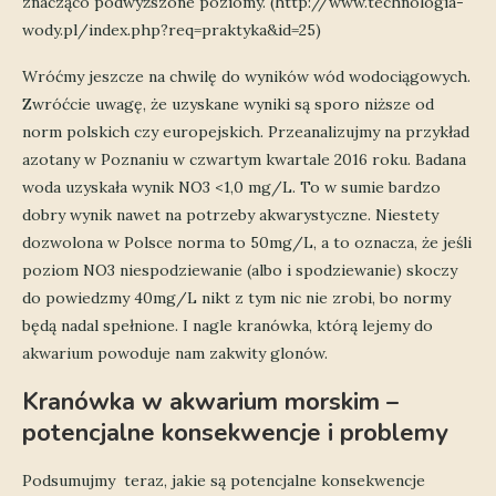
znacząco podwyższone poziomy. (http://www.technologia-
wody.pl/index.php?req=praktyka&id=25)
Wróćmy jeszcze na chwilę do wyników wód wodociągowych.
Zwróćcie uwagę, że uzyskane wyniki są sporo niższe od
norm polskich czy europejskich. Przeanalizujmy na przykład
azotany w Poznaniu w czwartym kwartale 2016 roku. Badana
woda uzyskała wynik NO3 <1,0 mg/L. To w sumie bardzo
dobry wynik nawet na potrzeby akwarystyczne. Niestety
dozwolona w Polsce norma to 50mg/L, a to oznacza, że jeśli
poziom NO3 niespodziewanie (albo i spodziewanie) skoczy
do powiedzmy 40mg/L nikt z tym nic nie zrobi, bo normy
będą nadal spełnione. I nagle kranówka, którą lejemy do
akwarium powoduje nam zakwity glonów.
Kranówka w akwarium morskim –
potencjalne konsekwencje i problemy
Podsumujmy teraz, jakie są potencjalne konsekwencje