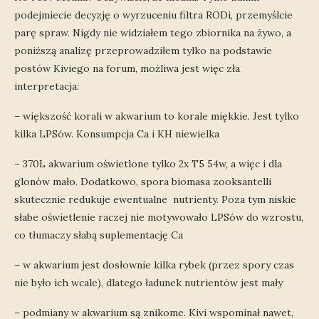
podejmiecie decyzję o wyrzuceniu filtra RODi, przemyślcie
parę spraw. Nigdy nie widziałem tego zbiornika na żywo, a
poniższą analizę przeprowadziłem tylko na podstawie
postów Kiviego na forum, możliwa jest więc zła
interpretacja:
– większość korali w akwarium to korale miękkie. Jest tylko
kilka LPSów. Konsumpcja Ca i KH niewielka
– 370L akwarium oświetlone tylko 2x T5 54w, a więc i dla
glonów mało. Dodatkowo, spora biomasa zooksantelli
skutecznie redukuje ewentualne nutrienty. Poza tym niskie
słabe oświetlenie raczej nie motywowało LPSów do wzrostu,
co tłumaczy słabą suplementację Ca
– w akwarium jest dosłownie kilka rybek (przez spory czas
nie było ich wcale), dlatego ładunek nutrientów jest mały
– podmiany w akwarium są znikome. Kivi wspominał nawet,