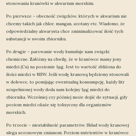
stosowania kranówki w akwarium morskim.
Po pierwsze – obecność związków, których w akwarium nie
chcemy takich jak chlor, mangan, azotany etc. Wiadomo, że
odpowiedzialny akwarysta chce zminimalizować ilość tych
substancji w swoim zbiorniku.
Po drugie – parowanie wody kumuluje nam związki
chemiczne. Załóżmy na chwilę, że w kranówce mamy jony
miedzi (Cu) na poziomie 1µg. Jest to wartość zbliżona do
ilości miedzi w NSW. Jeśli wodę kranową będziemy stosowali
w dolewce, to pomijając ewentualną konsumpcję, każdy litr
uzupełnionej wody doda nam kolejny 1µg miedzi do
zbiornika. Wcześniej czy później może dojść do sytuacji, gdy
poziom miedzi okaże się toksyczny dla organizmów
morskich.
Po trzecie – niestabilność parametrów. Skład wody kranowej
ulega sezonowym zmianom. Poziom nutrientów w kranówce