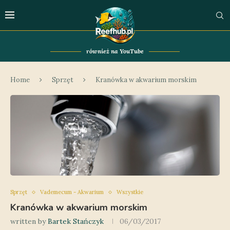
również na YouTube
Home
Sprzęt
Kranówka w akwarium morskim
Sprzęt
Vademecum - Akwarium
Wszystkie
Kranówka w akwarium morskim
written by
Bartek Stańczyk
06/03/2017