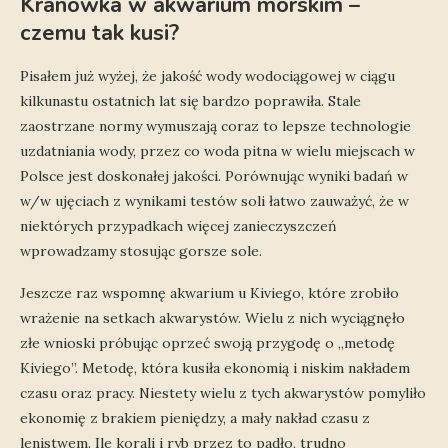
Kranówka w akwarium morskim –
czemu tak kusi?
Pisałem już wyżej, że jakość wody wodociągowej w ciągu
kilkunastu ostatnich lat się bardzo poprawiła. Stale
zaostrzane normy wymuszają coraz to lepsze technologie
uzdatniania wody, przez co woda pitna w wielu miejscach w
Polsce jest doskonałej jakości. Porównując wyniki badań w
w/w ujęciach z wynikami testów soli łatwo zauważyć, że w
niektórych przypadkach więcej zanieczyszczeń
wprowadzamy stosując gorsze sole.
Jeszcze raz wspomnę akwarium u Kiviego, które zrobiło
wrażenie na setkach akwarystów. Wielu z nich wyciągnęło
złe wnioski próbując oprzeć swoją przygodę o „metodę
Kiviego”. Metodę, która kusiła ekonomią i niskim nakładem
czasu oraz pracy. Niestety wielu z tych akwarystów pomyliło
ekonomię z brakiem pieniędzy, a mały nakład czasu z
lenistwem. Ile korali i ryb przez to padło, trudno