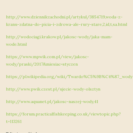
http://www.dziennikzachodni.pl/artykul/3854719,woda-z-
kranu-zdatna-do-picia-i-zdrowa-ale-rury-stare,2,id,t,sa.html
http://wodociagi.krakow.pl/jakosc-wody/jaka-mam-
wode.html
https://www.mpwik.com.pl/view/jakosc-
wody/praski/2017&miesiac=styczen
https://pl.wikipedia.org/wiki/Twardo%C5%9B%C4%87_wody
http://www.pwik.czest.pl/ujecie-wody-olsztyn
http://www.aquanet.pl/jakosc-naszej-wody,41
https://forum.practicalfishkeeping.co.uk/viewtopic.php?
t=113261