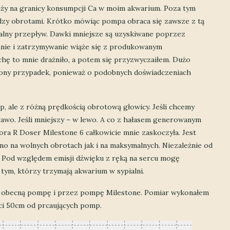
eży na granicy konsumpcji Ca w moim akwarium. Poza tym
dzy obrotami. Krótko mówiąc pompa obraca się zawsze z tą
alny przepływ. Dawki mniejsze są uzyskiwane poprzez
anie i zatrzymywanie wiąże się z produkowanym
hę to mnie drażniło, a potem się przyzwyczaiłem. Dużo
niony przypadek, ponieważ o podobnych doświadczeniach
, ale z różną prędkością obrotową głowicy. Jeśli chcemy
awo. Jeśli mniejszy – w lewo. A co z hałasem generowanym
a R Doser Milestone 6 całkowicie mnie zaskoczyła. Jest
no na wolnych obrotach jak i na maksymalnych. Niezależnie od
ka. Pod względem emisji dźwięku z ręką na sercu mogę
m, którzy trzymają akwarium w sypialni.
ją obecną pompę i przez pompę Milestone. Pomiar wykonałem
ci 50cm od prcaujących pomp.