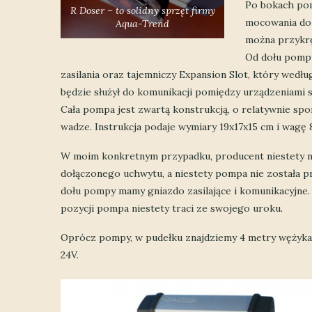
Po bokach po
R Doser – to solidny sprzęt firmy
mocowania do 
Aqua-Trend
można przykrę
Od dołu pomp
zasilania oraz tajemniczy Expansion Slot, który według
będzie służył do komunikacji pomiędzy urządzeniami s
Cała pompa jest zwartą konstrukcją, o relatywnie spo
wadze. Instrukcja podaje wymiary 19x17x15 cm i wagę 
W moim konkretnym przypadku, producent niestety ni
dołączonego uchwytu, a niestety pompa nie została p
dołu pompy mamy gniazdo zasilające i komunikacyjne. 
pozycji pompa niestety traci ze swojego uroku.
Oprócz pompy, w pudełku znajdziemy 4 metry wężyka,
24V.