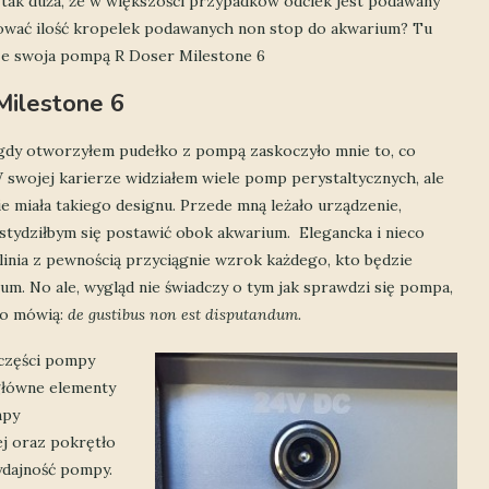
tak duża, że w większości przypadków odciek jest podawany
ować ilość kropelek podawanych non stop do akwarium? Tu
ze swoja pompą R Doser Milestone 6
Milestone 6
gdy otworzyłem pudełko z pompą zaskoczyło mnie to, co
 swojej karierze widziałem wiele pomp perystaltycznych, ale
ie miała takiego designu. Przede mną leżało urządzenie,
stydziłbym się postawić obok akwarium. Elegancka i nieco
 linia z pewnością przyciągnie wzrok każdego, kto będzie
um. No ale, wygląd nie świadczy o tym jak sprawdzi się pompa,
 to mówią:
de gustibus non est disputandum.
części pompy
główne elementy
mpy
ej oraz pokrętło
ydajność pompy.