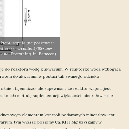
ktora wapnia (na podstawie:
ontiers.com/content/68-um-
-and-Everything-in-Between)
aje do reaktora wodę z akwarium. W reaktorze woda wzbogaca
owrotem do akwarium w postaci tak zwanego odcieku.
źnie i tajemniczo, ale zapewniam, że reaktor wapnia jest
oskonałą metodę suplementacji większości minerałów – nie
e kluczowym elementem kontroli podawanych minerałów jest
akwarium, tym wyższe poziomy Ca, KH i Mg uzyskamy w