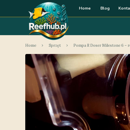
Home
Blog
Konta
Home
Sprzęt
Pompa R Doser Milestone 6 – r