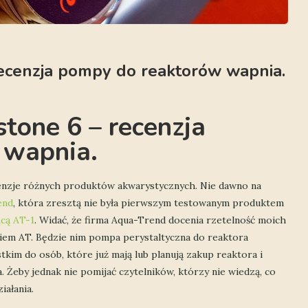
ecenzja pompy do reaktorów wapnia.
tone 6 – recenzja
 wapnia.
cenzje różnych produktów akwarystycznych. Nie dawno na
end
, która zresztą nie była pierwszym testowanym produktem
cą AT-1
. Widać, że firma Aqua-Trend docenia rzetelność moich
giem AT. Będzie nim pompa perystaltyczna do reaktora
tkim do osób, które już mają lub planują zakup reaktora i
 Żeby jednak nie pomijać czytelników, którzy nie wiedzą, co
iałania.