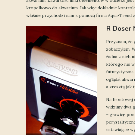
akwarium. Zawartość mikroelementów w odcieku jest 
kropelkowo do akwarium. Jak więc dokładnie kontrol
właśnie przychodzi nam z pomocą firma Aqua-Trend 
R Doser 
Przyznam, że 
zobaczyłem. W
żadna z nich n
którego nie w
futurystyczna
oglądał akwari
a zresztą jak
Na frontowej 
widzimy dwa 
– głowicę po
perystaltyczn
ustawiające w