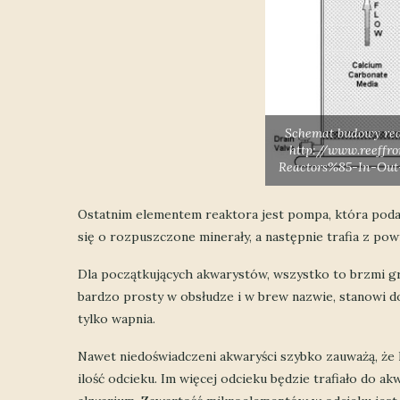
Schemat budowy rea
http://www.reeffr
Reactors%85-In-Out
Ostatnim elementem reaktora jest pompa, która pod
się o rozpuszczone minerały, a następnie trafia z p
Dla początkujących akwarystów, wszystko to brzmi gro
bardzo prosty w obsłudze i w brew nazwie, stanowi d
tylko wapnia.
Nawet niedoświadczeni akwaryści szybko zauważą, ż
ilość odcieku. Im więcej odcieku będzie trafiało do 