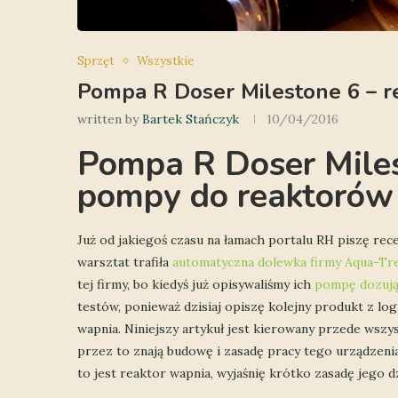
Sprzęt
Wszystkie
Pompa R Doser Milestone 6 – r
written by
Bartek Stańczyk
10/04/2016
Pompa R Doser Miles
pompy do reaktorów
Już od jakiegoś czasu na łamach portalu RH piszę re
warsztat trafiła
automatyczna dolewka firmy Aqua-Tr
tej firmy, bo kiedyś już opisywaliśmy ich
pompę dozują
testów, ponieważ dzisiaj opiszę kolejny produkt z lo
wapnia. Niniejszy artykuł jest kierowany przede wszys
przez to znają budowę i zasadę pracy tego urządzenia.
to jest reaktor wapnia, wyjaśnię krótko zasadę jego dz