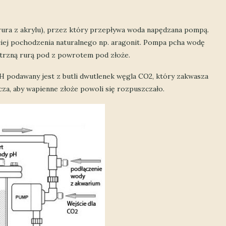
 rura z akrylu), przez który przepływa woda napędzana pompą.
ciej pochodzenia naturalnego np. aragonit. Pompa pcha wodę
nętrzną rurą pod z powrotem pod złoże.
 podawany jest z butli dwutlenek węgla CO2, który zakwasza
cza, aby wapienne złoże powoli się rozpuszczało.