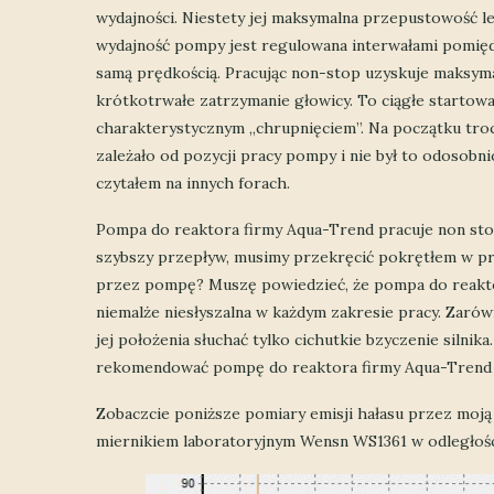
wydajności. Niestety jej maksymalna przepustowość l
wydajność pompy jest regulowana interwałami pomię
samą prędkością. Pracując non-stop uzyskuje maksym
krótkotrwałe zatrzymanie głowicy. To ciągłe startow
charakterystycznym „chrupnięciem”. Na początku troc
zależało od pozycji pracy pompy i nie był to odosob
czytałem na innych forach.
Pompa do reaktora firmy Aqua-Trend pracuje non stop
szybszy przepływ, musimy przekręcić pokrętłem w pr
przez pompę? Muszę powiedzieć, że pompa do reaktor
niemalże niesłyszalna w każdym zakresie pracy. Zarów
jej położenia słuchać tylko cichutkie bzyczenie silni
rekomendować pompę do reaktora firmy Aqua-Trend ty
Zobaczcie poniższe pomiary emisji hałasu przez mo
miernikiem laboratoryjnym Wensn WS1361 w odległoś