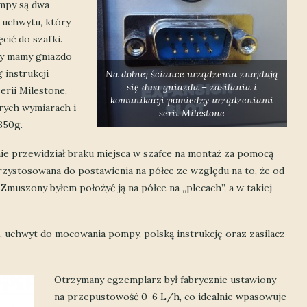
mpy są dwa
uchwytu, który
cić do szafki.
y mamy gniazdo
 instrukcji
Na dolnej ściance urządzenia znajdują
się dwa gniazda – zasilania i
erii Milestone.
komunikacji pomiedzy urządzeniami
rych wymiarach i
serii Milestone
850g.
e przewidział braku miejsca w szafce na montaż za pomocą
rzystosowana do postawienia na półce ze względu na to, że od
Zmuszony byłem położyć ją na półce na „plecach”, a w takiej
 uchwyt do mocowania pompy, polską instrukcję oraz zasilacz
Otrzymany egzemplarz był fabrycznie ustawiony
na przepustowość 0-6 L/h, co idealnie wpasowuje