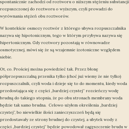
spontanicznie zachodzi od roztworu o niższym stężeniu substancji
rozpuszczonej do roztworu o wyższym, czyli prowadzi do
wyrównania stężeń obu roztworów.
W kontekście osmozy roztwór z którego ubywa rozpuszczalnika
nazywa się hipotonicznym, tego w którym przybywa nazywa się
hipertonicznym. Gdy roztwory pozostają w równowadze
osmotycznej, mówi się że są wzajemnie izotoniczne względem
siebie.
Ot, co. Prościej można powiedzieć tak. Przez błonę
półprzepuszczalną przenika tylko (choć już wiemy że nie tylko)
rozpuszczalnik, czyli woda i dzieje się to do momentu, kiedy woda
przedostająca się z części „bardziej czystej” rozcieńczy wodę
brudną do takiego stopnia, że po obu stronach membrany woda
będzie tak samo brudna. Celowo użyłem określenia „bardziej
czystej”, bo niewielkie ilości zanieczyszczeń będą się
przedostawały ze strony brudnej do czystej, a ubytek wody z
części „bardziej czystej” będzie powodował zagęszczenie brudu w