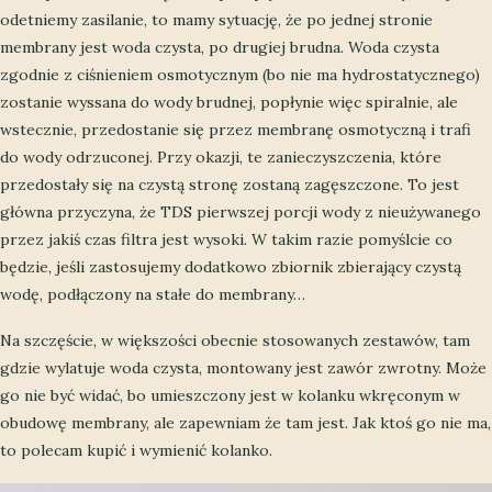
odetniemy zasilanie, to mamy sytuację, że po jednej stronie
membrany jest woda czysta, po drugiej brudna. Woda czysta
zgodnie z ciśnieniem osmotycznym (bo nie ma hydrostatycznego)
zostanie wyssana do wody brudnej, popłynie więc spiralnie, ale
wstecznie, przedostanie się przez membranę osmotyczną i trafi
do wody odrzuconej. Przy okazji, te zanieczyszczenia, które
przedostały się na czystą stronę zostaną zagęszczone. To jest
główna przyczyna, że TDS pierwszej porcji wody z nieużywanego
przez jakiś czas filtra jest wysoki. W takim razie pomyślcie co
będzie, jeśli zastosujemy dodatkowo zbiornik zbierający czystą
wodę, podłączony na stałe do membrany…
Na szczęście, w większości obecnie stosowanych zestawów, tam
gdzie wylatuje woda czysta, montowany jest zawór zwrotny. Może
go nie być widać, bo umieszczony jest w kolanku wkręconym w
obudowę membrany, ale zapewniam że tam jest. Jak ktoś go nie ma,
to polecam kupić i wymienić kolanko.