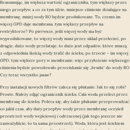
Reasumując, im większa wartość ogranicznika, tym większy przez
niego przepływ, a co za tym idzie, mniejsze ciśnienie działające na
membranę, mniej wody RO będzie produkowane. To, czemu im
więcej GPD daje membrana, tym większy przepływ na
restryktorze? Po pierwsze, jeśli więcej wody ma być
wyprodukowane, to więcej wody musi przez układ przelecieć, po
drugie, dużo wody przelatuje, to dużo jest odpadów, które muszą
z odpowiednia ilością wody trafić do ścieku, po trzecie – im więcej
GPD, tym większe pory w membranie, więc przyłożenie większego
ciśnienia będzie powodowało przeciskanie się „brudu” do wody RO.
Czy teraz wszystko jasne?
Przy instalacji nowych filtrów zaleca się płukanie. Jak to się robi?
Proste. Należy zdjąć ogranicznik ścieku. Cała woda przeleci przez
membranę do ścieku. Poleca się, aby takie płukanie przeprowadzać
co jakiś czas, aby duży przepływ wody przez membranę oczyścił
przestrzeń wody wejściowej i odrzuconej (jak tego jeszcze nie
zauważyliście, to ta sama przestrzeń). Woda, która jest ściekiem