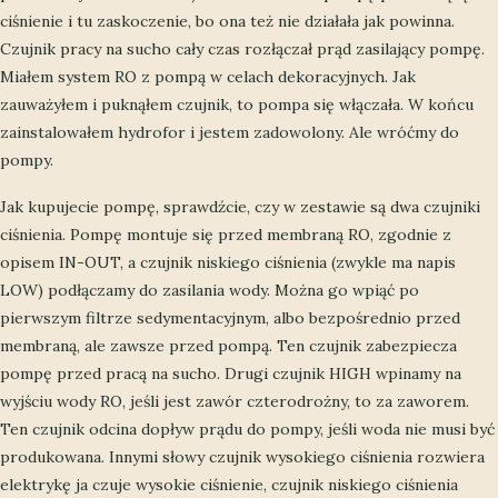
ciśnienie i tu zaskoczenie, bo ona też nie działała jak powinna.
Czujnik pracy na sucho cały czas rozłączał prąd zasilający pompę.
Miałem system RO z pompą w celach dekoracyjnych. Jak
zauważyłem i puknąłem czujnik, to pompa się włączała. W końcu
zainstalowałem hydrofor i jestem zadowolony. Ale wróćmy do
pompy.
Jak kupujecie pompę, sprawdźcie, czy w zestawie są dwa czujniki
ciśnienia. Pompę montuje się przed membraną RO, zgodnie z
opisem IN-OUT, a czujnik niskiego ciśnienia (zwykle ma napis
LOW) podłączamy do zasilania wody. Można go wpiąć po
pierwszym filtrze sedymentacyjnym, albo bezpośrednio przed
membraną, ale zawsze przed pompą. Ten czujnik zabezpiecza
pompę przed pracą na sucho. Drugi czujnik HIGH wpinamy na
wyjściu wody RO, jeśli jest zawór czterodrożny, to za zaworem.
Ten czujnik odcina dopływ prądu do pompy, jeśli woda nie musi być
produkowana. Innymi słowy czujnik wysokiego ciśnienia rozwiera
elektrykę ja czuje wysokie ciśnienie, czujnik niskiego ciśnienia