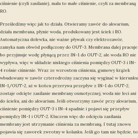
ciśnienie (czyli zasilanie), mała to małe ciśnienie, czyli za membraną
RO.
Prześledźmy więc jak to działa. Otwieramy zawór do akwarium,
działa membrana, płynie woda, produkowany jest ściek i RO.
Automatyczna dolewka, nie ważne pływak czy elektrozawór,
zamyka nam obwód podłączony do OUT-3. Membrana dalej pracuje
bo przyjmuje wodę płynącą przez IN-1 do OUT-2, ale woda RO nie
wypływa, więc w układzie niskiego ciśnienia pomiędzy OUT-3 i IN-
4 rośnie ciśnienie. Wraz ze wzrostem ciśnienia, gumowy krążek
wbudowany w zawór czterodrożny zaczyna się wyginać w kierunku
IN-1/OUT-2, aż w końcu przerywa przepływ z IN-1 do OUT-2,
zostaje odcięte zasilanie membrany osmotycznej, woda nie leci ani
do ścieku, ani do akwarium. Jeśli otworzymy zawór przy akwarium,
ciśnienie pomiędzy OUT-3 i IN-4 spadnie i pojawi się przepływ
pomiędzy IN-1 i OUT-2. Kluczem więc do odcięcia zasilania
membrany jest utrzymanie ciśnienia za membraną. I tutaj znowu
pojawia się zaworek zwrotny w kolanku. Jeśli go tam nie będzie, to