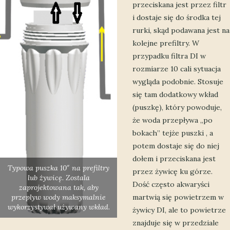
przeciskana jest przez filtr
i dostaje się do środka tej
rurki, skąd podawana jest na
kolejne prefiltry. W
przypadku filtra DI w
rozmiarze 10 cali sytuacja
wygląda podobnie. Stosuje
się tam dodatkowy wkład
(puszkę), który powoduje,
że woda przepływa „po
bokach” tejże puszki , a
potem dostaje się do niej
dołem i przeciskana jest
Typowa puszka 10″ na prefiltry
przez żywicę ku górze.
lub żywicę. Zostala
Dość często akwaryści
zaprojektowana tak, aby
przeplyw wody maksymalnie
martwią się powietrzem w
wykorzystywał używany wkład.
żywicy DI, ale to powietrze
znajduje się w przedziale