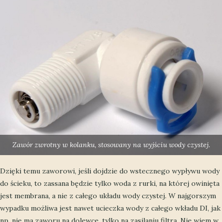
Zawór zwrotny w kolanku, stosowany na wyjściu wody czystej.
Dzięki temu zaworowi, jeśli dojdzie do wstecznego wypływu wody
do ścieku, to zassana będzie tylko woda z rurki, na której owinięta
jest membrana, a nie z całego układu wody czystej. W najgorszym
wypadku możliwa jest nawet ucieczka wody z całego wkładu DI, jak
np. nie ma zaworu na dolewce, tylko na zasilaniu filtra. Nie wiem w