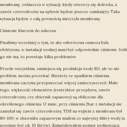
membranę, zwłaszcza w sytuacji, kiedy otworzy się dolewka, a
zawór czterodrożny na spływie będzie jeszcze zamknięty. Taka
sytuacja będzie z całą pewnością niszczyła membranę.
Ciśnienie kluczem do sukcesu.
Pisaliśmy wcześniej o tym, że aby odwrócona osmoza była
efektywna, w instalacji wodnej musi być odpowiednie ciśnienie. Jeśli
go nie ma, to powstaje kilka problemów.
Przede wszystkim, zmniejsza się produkcja wody RO, ale to nie
problem, można poczekać. Niestety ze spadkiem ciśnienia
membrana zaczyna przepuszczać więcej zanieczyszczeń. Mało
tego, większość elementów (restryktor przepływu, zawór
czterodrożny, czy zbiornik zapasowy) są obliczone dla
określonego ciśnienia. U mnie, przy ciśnieniu 2bar z instalacji nie
zamykał się zawór czterodrożny, TDS na wyjściu z membrany był
80-100, w zbiorniku zapasowym miałem co najwyżej 4litry wody (a
powinno być ok. 10 litrów). Zainstalowałem pompę podnoszącą