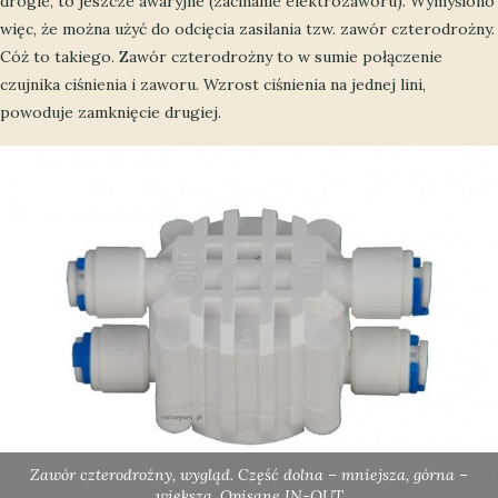
drogie, to jeszcze awaryjne (zacinanie elektrozaworu). Wymyślono
więc, że można użyć do odcięcia zasilania tzw. zawór czterodrożny.
Cóż to takiego. Zawór czterodrożny to w sumie połączenie
czujnika ciśnienia i zaworu. Wzrost ciśnienia na jednej lini,
powoduje zamknięcie drugiej.
Zawór czterodrożny, wygląd. Część dolna – mniejsza, górna –
większa. Opisane IN-OUT