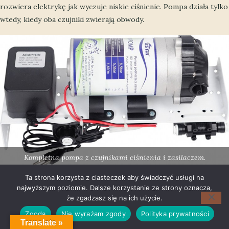
rozwiera elektrykę jak wyczuje niskie ciśnienie. Pompa działa tylko
wtedy, kiedy oba czujniki zwierają obwody.
Kompletna pompa z czujnikami ciśnienia i zasilaczem.
Ta strona korzysta z ciasteczek aby świadczyć usługi na
najwyższym poziomie. Dalsze korzystanie ze strony oznacza,
że zgadzasz się na ich użycie.
Rozwiązanie opisane powyżej jest najczęściej stosowane. W
Zgoda
Nie wyrażam zgody
Polityka prywatności
sprzedaży są też pompy działające trochę inaczej, np. Permeate
Translate »