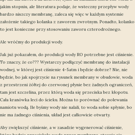
jakim stopniu, ale literatura podaje, że wsteczny przepływ wody
bardzo niszczy membranę, zaleca się więc w każdym systemie
założenie takiego kolanka z zaworem zwrotnym. Ponadto, kolanko
to jest konieczne przy stosowaniu zaworu czterodrożnego.
Ale wróćmy do produkcji wody.
Jak już pokazałem, do produkcji wody RO potrzebne jest ciśnienie.
To znaczy, że co??? Wystarczy podłączyć membranę do instalacji
wodnej, w której jest ciśnienie 4-5atm i będzie dobrze? Nie, nie
będzie, bo jak spojrzycie na rysunek membrany w obudowie, woda
z przestrzeni żółtej do czerwonej płynie bez żadnych ograniczeń,
tam jest szczelina, przez którą woda się przeciska bez kłopotu.
Cała kranówka leci do ścieku. Można to porównać do polewania
namiotu wodą. Ile byśmy wody nie nalali, to woda sobie spłynie, bo
nie ma żadnego ciśnienia, układ jest całkowicie otwarty.
Aby zwiększyć ciśnienie, a w zasadzie wygenerować ciśnienie,
które będzie przeciskało wodę przez membranę, stosuje się