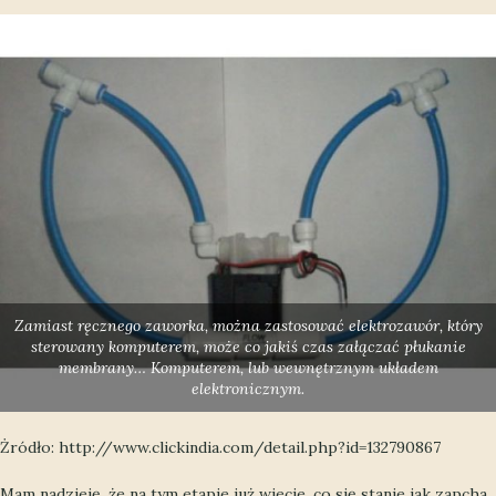
Zamiast ręcznego zaworka, można zastosować elektrozawór, który
sterowany komputerem, może co jakiś czas załączać płukanie
membrany… Komputerem, lub wewnętrznym układem
elektronicznym.
Żródło: http://www.clickindia.com/detail.php?id=132790867
Mam nadzieję, że na tym etapie już wiecie, co się stanie jak zapcha