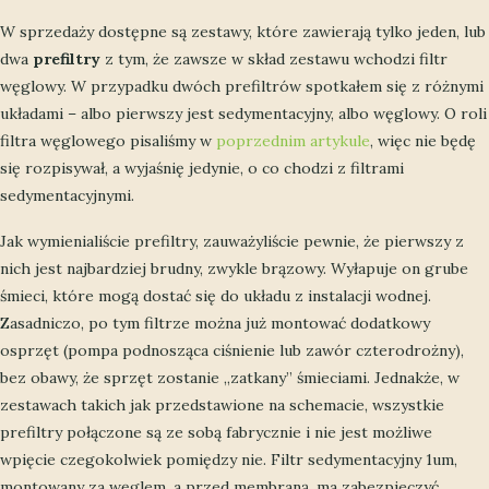
W sprzedaży dostępne są zestawy, które zawierają tylko jeden, lub
dwa
prefiltry
z tym, że zawsze w skład zestawu wchodzi filtr
węglowy. W przypadku dwóch prefiltrów spotkałem się z różnymi
układami – albo pierwszy jest sedymentacyjny, albo węglowy. O roli
filtra węglowego pisaliśmy w
poprzednim artykule
, więc nie będę
się rozpisywał, a wyjaśnię jedynie, o co chodzi z filtrami
sedymentacyjnymi.
Jak wymienialiście prefiltry, zauważyliście pewnie, że pierwszy z
nich jest najbardziej brudny, zwykle brązowy. Wyłapuje on grube
śmieci, które mogą dostać się do układu z instalacji wodnej.
Zasadniczo, po tym filtrze można już montować dodatkowy
osprzęt (pompa podnosząca ciśnienie lub zawór czterodrożny),
bez obawy, że sprzęt zostanie „zatkany” śmieciami. Jednakże, w
zestawach takich jak przedstawione na schemacie, wszystkie
prefiltry połączone są ze sobą fabrycznie i nie jest możliwe
wpięcie czegokolwiek pomiędzy nie. Filtr sedymentacyjny 1um,
montowany za węglem, a przed membraną, ma zabezpieczyć