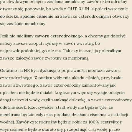
po chwilowym odcięciu zasilania membrany, zawór czterodrożny
otworzy się ponownie, bo woda z OUT-3 i IN-4 poleci wstecznie
do ścieku, spadnie ciśnienie na zaworze czterodrożnym i otworzy
się zasilanie membrany.
Jeśli nie mieliśmy zaworu czterodrożnego, a chcemy go dołożyć,
należy zawsze zaopatrzyć się w zawór zwrotny, bo
najprawdopodobniej go nie ma. Tak czy inaczej, ja polecałbym
zawsze założyć zawór zwrotny za membraną.
Ostatnio na NR była dyskusja o poprawności montażu zaworu
czterodrożnego. Z punktu widzenia układu ciśnień, przy braku
zaworu zwrotnego, zawór czterodrożny zamontowany jak
opisałem nie będzie działał. Logicznym więc się wydaje odcięcie
drogi ucieczki wody, czyli zamknąć dolewkę, a zawór czterodrożny
odetnie ściek. Rzeczywiście, strat wody nie będzie tyle, że
membrana będzie cały czas poddana działaniu ciśnienia z instalacji
wodnej. Zawór czterodrożny będzie robił za 100% restryktor,
więc ciśnienie będzie starało się przepchnąć całą wodę przez