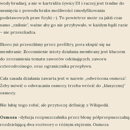
wody brudnej, a nie w kartridżu żywicy DI i raczej jest trudne do
usunięcia z powodu braku możliwości zmodyfikowania
podstawowych praw fizyki ;-). To powietrze może za jakiś czas
samo „zniknie”, ważne aby go nie przybywało, w każdym bądź razie
– nie przeszkadza.
Skoro już przeszliśmy przez prefiltry, pora skupić się na
membranie. Zrozumienie istoty działania membrany jest kluczem
do zrozumienia tematu zaworów odcinających, zaworu
czterodrożnego, oraz ogranicznika przepływu.
Cała zasada działania zawarta jest w nazwie „odwrócona osmoza”.
Żeby mówić o odwracaniu osmozy, trzeba wrócić do „klasycznej”
osmozy.
Nie lubię tego robić, ale przytoczę definicję z Wikipedii.
Osmoza
–dyfuzja rozpuszczalnika przez błonę półprzepuszczalną
rozdzielającą dwa roztwory o różnym stężeniu. Osmoza