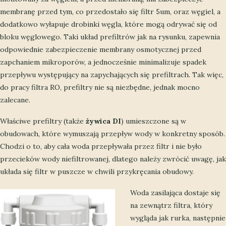
membranę przed tym, co przedostało się filtr 5um, oraz węgiel, a
dodatkowo wyłapuje drobinki węgla, które mogą odrywać się od
bloku węglowego. Taki układ prefiltrów jak na rysunku, zapewnia
odpowiednie zabezpieczenie membrany osmotycznej przed
zapchaniem mikroporów, a jednocześnie minimalizuje spadek
przepływu występujący na zapychających się prefiltrach. Tak więc,
do pracy filtra RO, prefiltry nie są niezbędne, jednak mocno
zalecane.
Właściwe prefiltry (także
żywica DI
) umieszczone są w
obudowach, które wymuszają przepływ wody w konkretny sposób.
Chodzi o to, aby cała woda przepływała przez filtr i nie było
przecieków wody niefiltrowanej, dlatego należy zwrócić uwagę, jak
układa się filtr w puszcze w chwili przykręcania obudowy.
Woda zasilająca dostaje się
na zewnątrz filtra, który
wygląda jak rurka, następnie