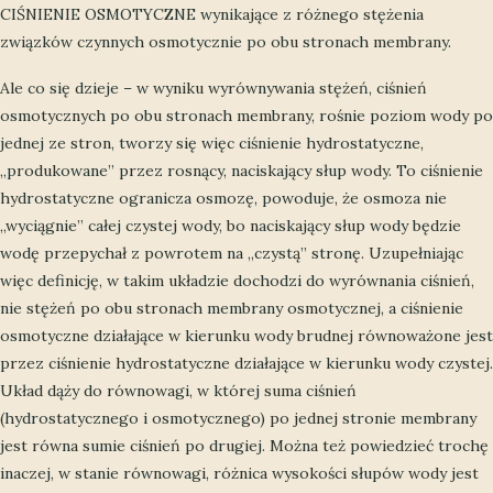
CIŚNIENIE OSMOTYCZNE wynikające z różnego stężenia
związków czynnych osmotycznie po obu stronach membrany.
Ale co się dzieje – w wyniku wyrównywania stężeń, ciśnień
osmotycznych po obu stronach membrany, rośnie poziom wody po
jednej ze stron, tworzy się więc ciśnienie hydrostatyczne,
„produkowane” przez rosnący, naciskający słup wody. To ciśnienie
hydrostatyczne ogranicza osmozę, powoduje, że osmoza nie
„wyciągnie” całej czystej wody, bo naciskający słup wody będzie
wodę przepychał z powrotem na „czystą” stronę. Uzupełniając
więc definicję, w takim układzie dochodzi do wyrównania ciśnień,
nie stężeń po obu stronach membrany osmotycznej, a ciśnienie
osmotyczne działające w kierunku wody brudnej równoważone jest
przez ciśnienie hydrostatyczne działające w kierunku wody czystej.
Układ dąży do równowagi, w której suma ciśnień
(hydrostatycznego i osmotycznego) po jednej stronie membrany
jest równa sumie ciśnień po drugiej. Można też powiedzieć trochę
inaczej, w stanie równowagi, różnica wysokości słupów wody jest