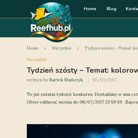
Home
Blog
Konta
Home
Wszystkie
Tydzień szósty – Temat: k
Wszystkie
Tydzień szósty – Temat: koloro
written by
Bartek Stańczyk
02/07/2017
To już ostatni tydzień konkursu. Dostaliśmy w nim czte
Głosy oddawać można do 08/07/2017 23:59:59. Zapra