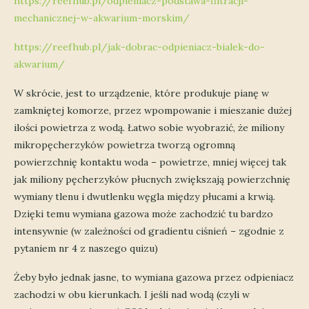
https://reefhub.pl/odpieniacz-podstawa-filtracji-
mechanicznej-w-akwarium-morskim/
https://reefhub.pl/jak-dobrac-odpieniacz-bialek-do-
akwarium/
W skrócie, jest to urządzenie, które produkuje pianę w
zamkniętej komorze, przez wpompowanie i mieszanie dużej
ilości powietrza z wodą. Łatwo sobie wyobrazić, że miliony
mikropęcherzyków powietrza tworzą ogromną
powierzchnię kontaktu woda – powietrze, mniej więcej tak
jak miliony pęcherzyków płucnych zwiększają powierzchnię
wymiany tlenu i dwutlenku węgla między płucami a krwią.
Dzięki temu wymiana gazowa może zachodzić tu bardzo
intensywnie (w zależności od gradientu ciśnień – zgodnie z
pytaniem nr 4 z naszego quizu)
Żeby było jednak jasne, to wymiana gazowa przez odpieniacz
zachodzi w obu kierunkach. I jeśli nad wodą (czyli w