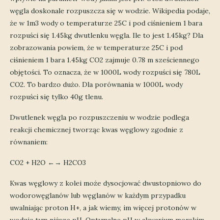
węgla doskonale rozpuszcza się w wodzie. Wikipedia podaje,
że w 1m3 wody o temperaturze 25C i pod ciśnieniem 1 bara
rozpuści się 1.45kg dwutlenku węgla. Ile to jest 1.45kg? Dla
zobrazowania powiem, że w temperaturze 25C i pod
ciśnieniem 1 bara 1.45kg CO2 zajmuje 0.78 m sześciennego
objętości. To oznacza, że w 1000L wody rozpuści się 780L
CO2. To bardzo dużo. Dla porównania w 1000L wody
rozpuści się tylko 40g tlenu.
Dwutlenek węgla po rozpuszczeniu w wodzie podlega
reakcji chemicznej tworząc kwas węglowy zgodnie z
równaniem:
CO2 + H2O ←→ H2CO3
Kwas węglowy z kolei może dysocjować dwustopniowo do
wodorowęglanów lub węglanów w każdym przypadku
uwalniając proton H+, a jak wiemy, im więcej protonów w
wodzie tym niższe pH. Optymalne pH w akwarium morskim