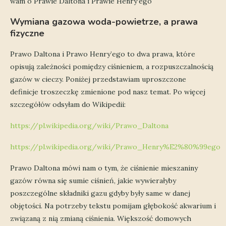
wam o Prawie Daltona i Prawie Henry’ego
Wymiana gazowa woda-powietrze, a prawa
fizyczne
Prawo Daltona i Prawo Henry’ego to dwa prawa, które
opisują zależności pomiędzy ciśnieniem, a rozpuszczalnością
gazów w cieczy. Poniżej przedstawiam uproszczone
definicje troszeczkę zmienione pod nasz temat. Po więcej
szczegółów odsyłam do Wikipedii:
https://pl.wikipedia.org/wiki/Prawo_Daltona
https://pl.wikipedia.org/wiki/Prawo_Henry%E2%80%99ego
Prawo Daltona mówi nam o tym, że ciśnienie mieszaniny
gazów równa się sumie ciśnień, jakie wywierałyby
poszczególne składniki gazu gdyby były same w danej
objętości. Na potrzeby tekstu pomijam głębokość akwarium i
związaną z nią zmianą ciśnienia. Większość domowych