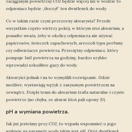
zaciąganym powietrzu) CO2 będzie więcej niż w wodzie to
odpieniacz będzie „tłoczył” ten dwutlenek do wody.
Co w takim razie czyni przezorny akwarysta? Przede
wszystkim często wietrzy pokój, w którym stoi akwarium, a
ponadto uważa, żeby w okolicy odpieniacza nie używać
papierosów, świeczek zapachowych, areozoli typu perfumy
czy odświeżacze powietrza. Przeciętny odpieniacz, który
pompuje 1m3 powietrza na godzinę, bardzo szybko
wprowadzi szkodliwe gazy do wody.
Akwaryści jednak i na to wymyślili rozwiązanie. Gdzie
możliwe, wystawiają wężyk z zasysanym powietrzem na
zewnątrz. Dzięki temu do akwarium trafia naturalne i czyste
powietrze (no chyba, ze akurat ktoś pali opony :D)
pH a wymiana powietrza.
Jak już jesteśmy przy CO2, to wypada wspomnieć o jego
wpływie na parametr wody jakim jest pH. Otóż dwutlenek