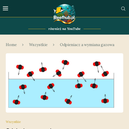
również na YouTube
Home
Wszystkie
Odpieniacz a wymiana gazowa
Wszystkie