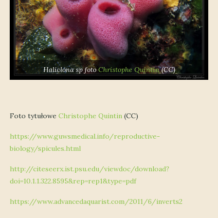
Haliclona sp
foto
Christophe Quintin
(CC)
Foto tytułowe
Christophe Quintin
(CC)
https://www.guwsmedical.info/reproductive-
biology/spicules.html
http://citeseerx.ist.psu.edu/viewdoc/download?
doi=10.1.1.322.8595&rep=rep1&type=pdf
https://www.advancedaquarist.com/2011/6/inverts2