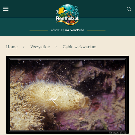
również na YouTube
Home
Wszystkie
Gąbki w akwarium