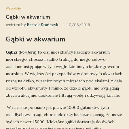
Wszystkie
Gąbki w akwarium
written by
Bartek Stańczyk
10/08/2019
Gąbki w akwarium
Gąbki (
Porifera
)
to cisi mieszkańcy każdego akwarium
morskiego, chociaż rzadko trafiają do niego celowo,
znacznie ustępując w tym względzie innym bezkręgowcom
morskim. W większości przypadków w domowych akwariach
rosną na dziko, w zacienionych miejscach pod skałami, z dala
od wzroku akwarysty. I mimo, że dzikie gąbki nie wyglądają
zbyt atrakcyjnie, doskonale filtrują wodę i odżywiają korale.
W naturze poznano już prawie 10000 gatunków tych
osiadłych zwierząt, choć niektórzy badacze szacują, że może
być ich nawet 15000. Niektóre gąbki dorastają do dwóch
metrów, podczas gdy inne są nie większe niż kilka