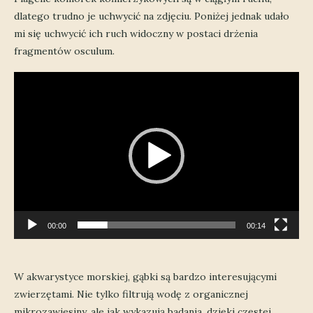
dlatego trudno je uchwycić na zdjęciu. Poniżej jednak udało
mi się uchwycić ich ruch widoczny w postaci drżenia
fragmentów osculum.
Odtwarzacz
video
00:00
00:14
W akwarystyce morskiej, gąbki są bardzo interesującymi
zwierzętami. Nie tylko filtrują wodę z organicznej
mikrozawiesiny, ale jak wykazują badania, dzięki częstej