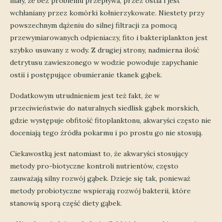
mały, że bez problemu przepływa, przez ostia i jest
wchłaniany przez komórki kołnierzykowate. Niestety przy
powszechnym dążeniu do silnej filtracji za pomocą
przewymiarowanych odpieniaczy, fito i bakteriplankton jest
szybko usuwany z wody. Z drugiej strony, nadmierna ilość
detrytusu zawieszonego w wodzie powoduje zapychanie
ostii i postępujące obumieranie tkanek gąbek.
Dodatkowym utrudnieniem jest też fakt, że w
przeciwieństwie do naturalnych siedlisk gąbek morskich,
gdzie występuje obfitość fitoplanktonu, akwaryści często nie
doceniają tego źródła pokarmu i po prostu go nie stosują.
Ciekawostką jest natomiast to, że akwaryści stosujący
metody pro-biotyczne kontroli nutrientów, często
zauważają silny rozwój gąbek. Dzieje się tak, ponieważ
metody probiotyczne wspierają rozwój bakterii, które
stanowią sporą część diety gąbek.