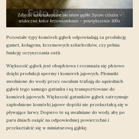
Zdjęcie mikroskopowe osculum gąbki
Sycon ciliata
–
widoczne kolce krzemionkowe – powiększenie 100x
Pozostałe typy komórek gąbek odpowiadają za produkcję
gamet, kolagenu, krzemowych szkielecików, czy pełnia
funkcję oczyszczania ostii.
Większość gąbek jest obupłciowa i rozmnaża się płciowo
dzięki produkcji spermy i komórek jajowych. Plemniki
uwolnione do wody przez osculum trafiają do sąsiednich
gąbek tego samego gatunku i są transportowane do
komórek jajowych. Większość gatunków gąbek zatrzymuje
zapłodnione komórki jajowe dopóki nie przekształcą się w
pływające larwy. Dopiero te są uwalniane do wody, aby po
paru dniach osiąść na odpowiedniej powierzchni i
przekształcić się w miniaturową gąbkę.