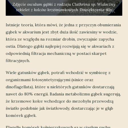
Zdjęcie osculum gąbki z rodzaju
Clathrina sp
. Widoczny
szkielet z kolców krzemionkowych. Powiększenie 40x
Istnieje teoria, która mówi, że jedna z przyczyn obumierania
gąbek w akwarium jest zbyt duża ilość zawiesiny w wodzie,
która ze względu na rozmiar drobin, zwyczajnie zapycha
ostia. Dlatego gąbki najlepiej rozwijają się w akwariach z
odpowiednią filtracja mechaniczną w postaci skarpet
filtracyjnych.
Wiele gatunków gąbek, potrafi wchodzić w symbiozę z
organizmami fotosyntetyzującymi (sinice oraz
dinoflagellata), które u niektórych gatunków dostarczają
nawet do 80% energii. Badania metabolizmu gąbek sugerują,
że krzemowe kolce wchodzące do mezohylu przewodzą
światło podobnie jak światłowody, dostarczając je w głąb
komórek gąbek.
Flagelle komórek kołnierzykowych są w ciągłym ruchu,