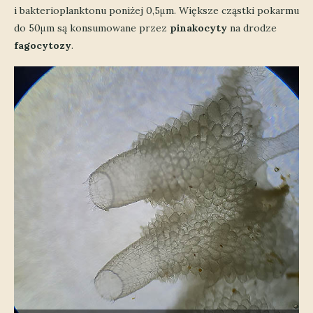
i bakterioplanktonu poniżej 0,5μm. Większe cząstki pokarmu
do 50μm są konsumowane przez
pinakocyty
na drodze
fagocytozy
.