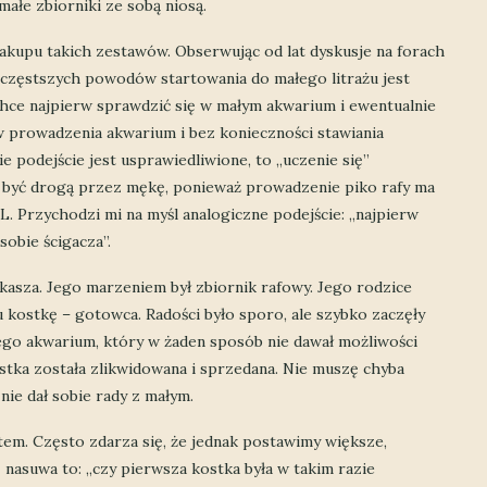
małe zbiorniki ze sobą niosą.
akupu takich zestawów. Obserwując od lat dyskusje na forach
 częstszych powodów startowania do małego litrażu jest
hce najpierw sprawdzić się w małym akwarium i ewentualnie
 prowadzenia akwarium i bez konieczności stawiania
ie podejście jest usprawiedliwione, to „uczenie się”
 być drogą przez mękę, ponieważ prowadzenie piko rafy ma
. Przychodzi mi na myśl analogiczne podejście: „najpierw
sobie ścigacza”.
asza. Jego marzeniem był zbiornik rafowy. Jego rodzice
u kostkę – gotowca. Radości było sporo, ale szybko zaczęły
ego akwarium, który w żaden sposób nie dawał możliwości
stka została zlikwidowana i sprzedana. Nie muszę chyba
nie dał sobie rady z małym.
tem. Często zdarza się, że jednak postawimy większe,
 nasuwa to: „czy pierwsza kostka była w takim razie