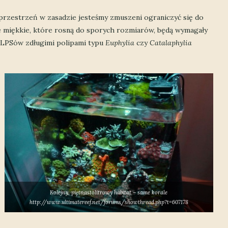
przestrzeń w zasadzie jesteśmy zmuszeni ograniczyć się do
le miękkie, które rosną do sporych rozmiarów, będą wymagały
 LPSów zdługimi polipami typu
Euphylia
czy
Catalaphylia
Kolejny, piętnastolitrowy habitat – same korale
http://www.ultimatereef.net/forums/showthread.php?t=607178