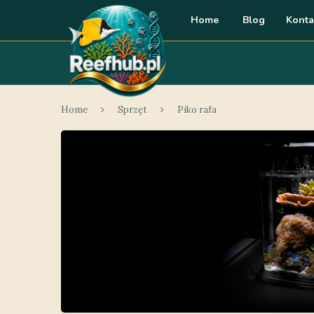
Home
Blog
Konta
Home
Sprzęt
Piko rafa