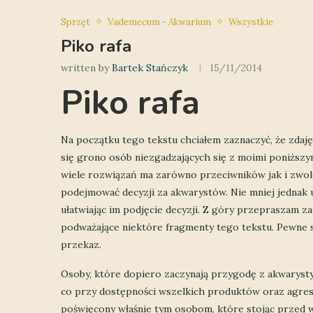
Sprzęt
Vademecum - Akwarium
Wszystkie
Piko rafa
written by
Bartek Stańczyk
15/11/2014
Piko rafa
Na początku tego tekstu chciałem zaznaczyć, że zdaj
się grono osób niezgadzających się z moimi poniższy
wiele rozwiązań ma zarówno przeciwników jak i zwol
podejmować decyzji za akwarystów. Nie mniej jednak u
ułatwiając im podjęcie decyzji. Z góry przepraszam z
podważające niektóre fragmenty tego tekstu. Pewne 
przekaz.
Osoby, które dopiero zaczynają przygodę z akwarysty
co przy dostępności wszelkich produktów oraz agresy
poświęcony właśnie tym osobom, które stojąc przed