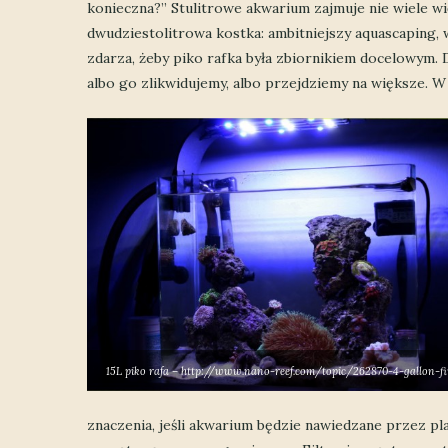
konieczna?” Stulitrowe akwarium zajmuje nie wiele wię
dwudziestolitrowa kostka: ambitniejszy aquascaping, w
zdarza, żeby piko rafka była zbiornikiem docelowym. 
albo go zlikwidujemy, albo przejdziemy na większe. 
15L piko rafa – http://www.nano-reef.com/topic/262870-4-gallon-f
znaczenia, jeśli akwarium będzie nawiedzane przez pl