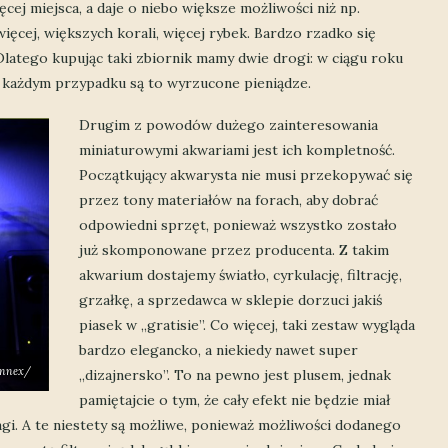
cej miejsca, a daje o niebo większe możliwości niż np.
ięcej, większych korali, więcej rybek. Bardzo rzadko się
Dlatego kupując taki zbiornik mamy dwie drogi: w ciągu roku
W każdym przypadku są to wyrzucone pieniądze.
Drugim z powodów dużego zainteresowania
miniaturowymi akwariami jest ich kompletność.
Początkujący akwarysta nie musi przekopywać się
przez tony materiałów na forach, aby dobrać
odpowiedni sprzęt, ponieważ wszystko zostało
już skomponowane przez producenta. Z takim
akwarium dostajemy światło, cyrkulację, filtrację,
grzałkę, a sprzedawca w sklepie dorzuci jakiś
piasek w „gratisie”. Co więcej, taki zestaw wygląda
bardzo elegancko, a niekiedy nawet super
innex/
„dizajnersko”. To na pewno jest plusem, jednak
pamiętajcie o tym, że cały efekt nie będzie miał
agi. A te niestety są możliwe, ponieważ możliwości dodanego