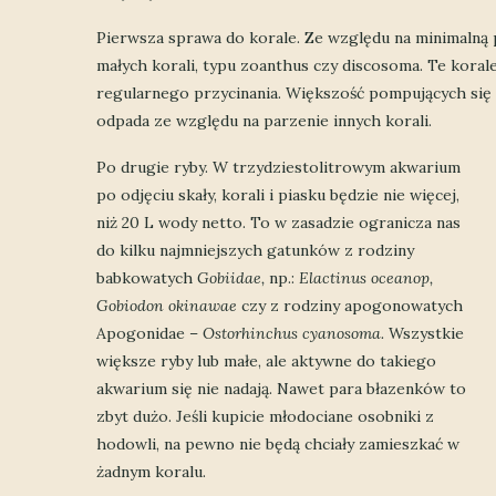
Pierwsza sprawa do korale. Ze względu na minimalną 
małych korali, typu zoanthus czy discosoma. Te kora
regularnego przycinania. Większość pompujących się
odpada ze względu na parzenie innych korali.
Po drugie ryby. W trzydziestolitrowym akwarium
po odjęciu skały, korali i piasku będzie nie więcej,
niż 20 L wody netto. To w zasadzie ogranicza nas
do kilku najmniejszych gatunków z rodziny
babkowatych
Gobiidae,
np.:
Elactinus oceanop,
Gobiodon okinawae
czy z rodziny apogonowatych
Apogonidae –
Ostorhinchus cyanosoma.
Wszystkie
większe ryby lub małe, ale aktywne do takiego
akwarium się nie nadają. Nawet para błazenków to
zbyt dużo. Jeśli kupicie młodociane osobniki z
hodowli, na pewno nie będą chciały zamieszkać w
żadnym koralu.