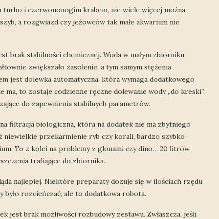
m turbo i czerwononogim krabem, nie wiele więcej można
 szyb, a rozgwiazd czy jeżowców tak małe akwarium nie
t brak stabilności chemicznej. Woda w małym zbiorniku
ałtownie zwiększało zasolenie, a tym samym stężenia
em jest dolewka automatyczna, która wymaga dodatkowego
nie ma, to zostaje codzienne ręczne dolewanie wody „do kreski”,
zające do zapewnienia stabilnych parametrów.
a filtracja biologiczna, która na dodatek nie ma zbytniego
uż niewielkie przekarmienie ryb czy korali, bardzo szybko
um. To z kolei na problemy z glonami czy dino… 20 litrów
zczenia trafiające do zbiornika.
ąda najlepiej. Niektóre preparaty dozuje się w ilościach rzędu
by było rozcieńczać, ale to dodatkowa robota.
jest brak możliwości rozbudowy zestawu. Zwłaszcza, jeśli