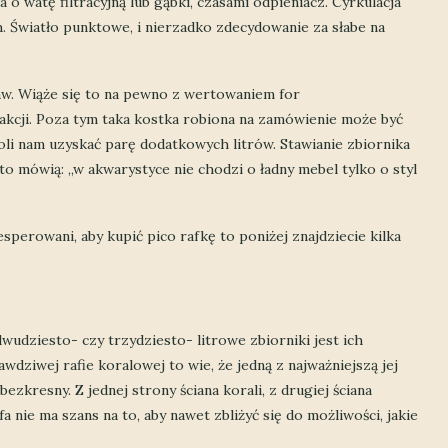
o watę filtracyjną lub gąbki, czasami odpieniacz. Cyrkulacja
. Światło punktowe, i nierzadko zdecydowanie za słabe na
aw. Wiąże się to na pewno z wertowaniem for
fakcji. Poza tym taka kostka robiona na zamówienie może być
i nam uzyskać parę dodatkowych litrów. Stawianie zbiornika
 to mówią: „w akwarystyce nie chodzi o ładny mebel tylko o styl
desperowani, aby kupić pico rafkę to poniżej znajdziecie kilka
dziesto- czy trzydziesto- litrowe zbiorniki jest ich
awdziwej rafie koralowej to wie, że jedną z najważniejszą jej
ezkresny. Z jednej strony ściana korali, z drugiej ściana
fa nie ma szans na to, aby nawet zbliżyć się do możliwości, jakie