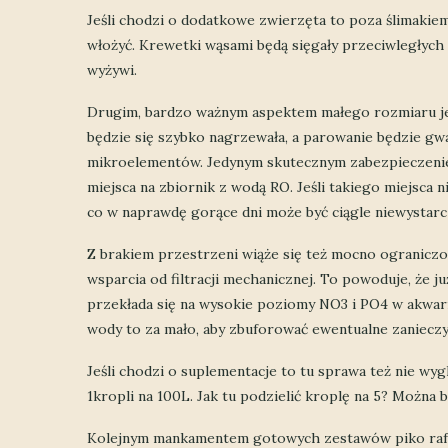
Jeśli chodzi o dodatkowe zwierzęta to poza ślimakie
włożyć. Krewetki wąsami będą sięgały przeciwległych
wyżywi.
Drugim, bardzo ważnym aspektem małego rozmiaru jes
będzie się szybko nagrzewała, a parowanie będzie gw
mikroelementów. Jedynym skutecznym zabezpieczeni
miejsca na zbiornik z wodą RO. Jeśli takiego miejsca 
co w naprawdę gorące dni może być ciągle niewystarc
Z brakiem przestrzeni wiąże się też mocno ograniczon
wsparcia od filtracji mechanicznej. To powoduje, że j
przekłada się na wysokie poziomy NO3 i PO4 w akwari
wody to za mało, aby zbuforować ewentualne zanieczys
Jeśli chodzi o suplementacje to tu sprawa też nie wygl
1kropli na 100L. Jak tu podzielić kroplę na 5? Można 
Kolejnym mankamentem gotowych zestawów piko rafek 