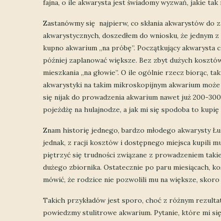
fajna, o ile akwarysta jest świadomy wyzwań, jakie tak 
Zastanówmy się najpierw, co skłania akwarystów do z
akwarystycznych, doszedłem do wniosku, że jednym z
kupno akwarium „na próbę”. Początkujący akwarysta c
później zaplanować większe. Bez zbyt dużych kosztów
mieszkania „na głowie”. O ile ogólnie rzecz biorąc, tak
akwarystyki na takim mikroskopijnym akwarium może
się nijak do prowadzenia akwarium nawet już 200-300L
pojeżdżę na hulajnodze, a jak mi się spodoba to kupię 
Znam historię jednego, bardzo młodego akwarysty Łuk
jednak, z racji kosztów i dostępnego miejsca kupili m
piętrzyć się trudności związane z prowadzeniem taki
dużego zbiornika. Ostatecznie po paru miesiącach, ko
mówić, że rodzice nie pozwolili mu na większe, skoro 
Takich przykładów jest sporo, choć z różnym rezulta
powiedzmy stulitrowe akwarium. Pytanie, które mi się