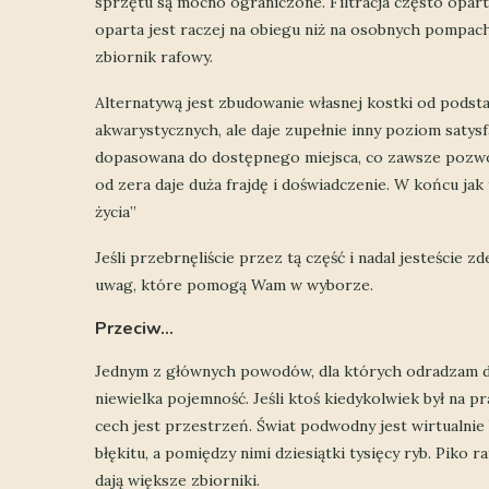
sprzętu są mocno ograniczone. Filtracja często oparta 
oparta jest raczej na obiegu niż na osobnych pompach
zbiornik rafowy.
Alternatywą jest zbudowanie własnej kostki od podst
akwarystycznych, ale daje zupełnie inny poziom satys
dopasowana do dostępnego miejsca, co zawsze pozwol
od zera daje duża frajdę i doświadczenie. W końcu jak
życia”
Jeśli przebrnęliście przez tą część i nadal jesteście z
uwag, które pomogą Wam w wyborze.
Przeciw…
Jednym z głównych powodów, dla których odradzam dwu
niewielka pojemność. Jeśli ktoś kiedykolwiek był na pr
cech jest przestrzeń. Świat podwodny jest wirtualnie b
błękitu, a pomiędzy nimi dziesiątki tysięcy ryb. Piko ra
dają większe zbiorniki.