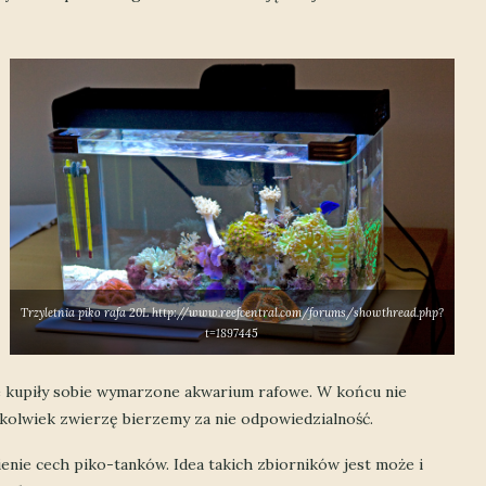
Trzyletnia piko rafa 20L http://www.reefcentral.com/forums/showthread.php?
t=1897445
ie kupiły sobie wymarzone akwarium rafowe. W końcu nie
ekolwiek zwierzę bierzemy za nie odpowiedzialność.
enie cech piko-tanków. Idea takich zbiorników jest może i