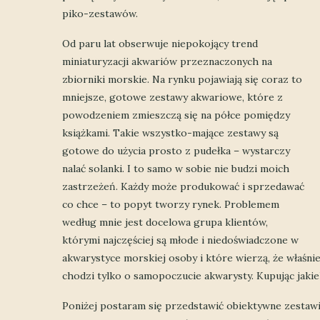
piko-zestawów.
Od paru lat obserwuje niepokojący trend
miniaturyzacji akwariów przeznaczonych na
zbiorniki morskie. Na rynku pojawiają się coraz to
mniejsze, gotowe zestawy akwariowe, które z
powodzeniem zmieszczą się na półce pomiędzy
książkami. Takie wszystko-mające zestawy są
gotowe do użycia prosto z pudełka – wystarczy
nalać solanki. I to samo w sobie nie budzi moich
zastrzeżeń. Każdy może produkować i sprzedawać
co chce – to popyt tworzy rynek. Problemem
według mnie jest docelowa grupa klientów,
którymi najczęściej są młode i niedoświadczone w
akwarystyce morskiej osoby i które wierzą, że właśn
chodzi tylko o samopoczucie akwarysty. Kupując jaki
Poniżej postaram się przedstawić obiektywne zestawi