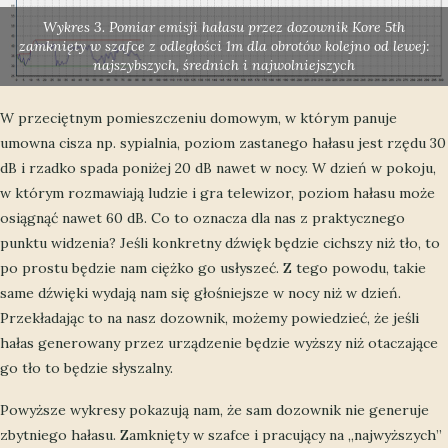
Wykres 3. Pomiar emisji hałasu przez dozownik Kore 5th
zamknięty w szafce z odległości 1m dla obrotów kolejno od lewej:
najszybszych, średnich i najwolniejszych
W przeciętnym pomieszczeniu domowym, w którym panuje
umowna cisza np. sypialnia, poziom zastanego hałasu jest rzędu 30
dB i rzadko spada poniżej 20 dB nawet w nocy. W dzień w pokoju,
w którym rozmawiają ludzie i gra telewizor, poziom hałasu może
osiągnąć nawet 60 dB. Co to oznacza dla nas z praktycznego
punktu widzenia? Jeśli konkretny dźwięk będzie cichszy niż tło, to
po prostu będzie nam ciężko go usłyszeć. Z tego powodu, takie
same dźwięki wydają nam się głośniejsze w nocy niż w dzień.
Przekładając to na nasz dozownik, możemy powiedzieć, że jeśli
hałas generowany przez urządzenie będzie wyższy niż otaczające
go tło to będzie słyszalny.
Powyższe wykresy pokazują nam, że sam dozownik nie generuje
zbytniego hałasu. Zamknięty w szafce i pracujący na „najwyższych”