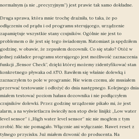
normalnym (a nie „precyzyjnym”) jest prawie tak samo dokładne.
Druga sprawa, która mnie trochę drażniła, to taka, że po
odłączeniu od prądu i od programu sterującego, urządzenie
zapamiętuje wszystkie stany czujników. Ogólnie nie jest to
problemem o ile jest się tego świadomym. Natomiast ja spędziłem
godzinę, w obawie, że zepsułem dozownik. Co się stało? Otóż w
jednej zakładce programu sterującego jest możliwość zaznaczenia
funkcji „Sensor Check”, dzięki której możemy zidentyfikować stan
konkretnego pływaka od ATO. Bawiłem się właśnie dolewką i
zaznaczyłem to pole w programie. Nie wiem czemu, ale musiałem
przerwać testowanie i odłożyć do dnia następnego. Kolejnego dnia
miałem testować poziom hałasu dozownika i nie podłączyłem
czujników dolewki. Przez godzinę urządzenie pikało mi, że jest
alarm, a na wyświetlaczu świeciły non stop dwie linijki: „Low water
level sensor” i „High water level sensor” nic nie mogłem z tym
zrobić. Nic nie pomagało. Włącznie ani wyłączanie. Nawet reset z
tylnego przycisku. Już miałem dzwonić do producenta. Na