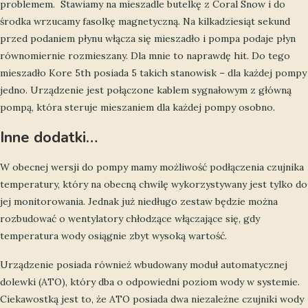
problemem. Stawiamy na mieszadle butelkę z Coral Snow i do
środka wrzucamy fasolkę magnetyczną. Na kilkadziesiąt sekund
przed podaniem płynu włącza się mieszadło i pompa podaje płyn
równomiernie rozmieszany. Dla mnie to naprawdę hit. Do tego
mieszadło Kore 5th posiada 5 takich stanowisk – dla każdej pompy
jedno. Urządzenie jest połączone kablem sygnałowym z główną
pompą, która steruje mieszaniem dla każdej pompy osobno.
Inne dodatki…
W obecnej wersji do pompy mamy możliwość podłączenia czujnika
temperatury, który na obecną chwilę wykorzystywany jest tylko do
jej monitorowania. Jednak już niedługo zestaw będzie można
rozbudować o wentylatory chłodzące włączające się, gdy
temperatura wody osiągnie zbyt wysoką wartość.
Urządzenie posiada również wbudowany moduł automatycznej
dolewki (ATO), który dba o odpowiedni poziom wody w systemie.
Ciekawostką jest to, że ATO posiada dwa niezależne czujniki wody