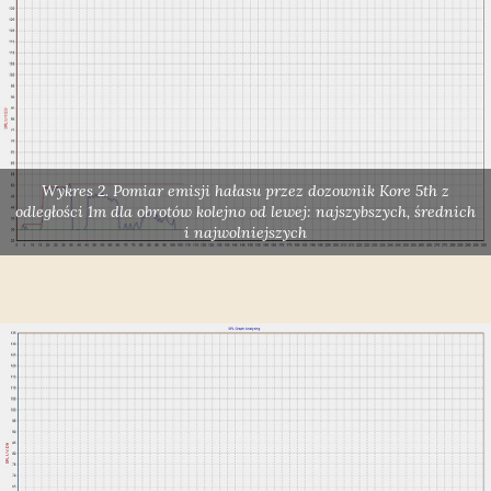
Wykres 2. Pomiar emisji hałasu przez dozownik Kore 5th z
odległości 1m dla obrotów kolejno od lewej: najszybszych, średnich
i najwolniejszych