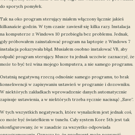
do sporych pomyłek.
Tak na oko program sterujący miałem włączony łącznie jakieś
kilkanaście godzin. W tym czasie zawiesił się kilka razy. Instalacja
na komputerze z Windows 10 przebiegła bez problemu. Jednak,
gdy próbowałem zainstalować program na laptopie z Windows 7
instalacja pokazywała błąd. Musiałem osobno instalować VB, aby
odpalić program sterujący. Musze tu jednak uczciwie zaznaczyć, że
może to być też wina mojego komputera, a nie samego programu.
Ostatnią negatywną rzeczą odnośnie samego programu, to brak
konsekwencji w zapisywaniu ustawień w programie i dozowniku.
W niektórych zakładkach wprowadzenie danych automatycznie
zapisuje ustawienia, a w niektórych trzeba ręcznie nacisnąć „Save”.
W tych wszystkich negatywach, które wynalazłem jest jednak coś,
co może być światełkiem w tunelu. Cały system Kore 5th jest tak
skonfigurowany, że w zasadzie za wszystko odpowiada
oprogramowanie. Oznacza to, że producent może poprawić