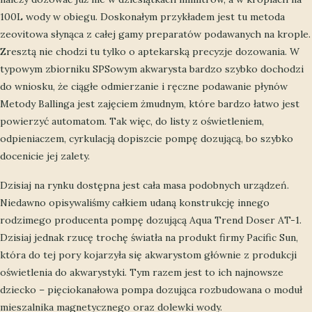
100L wody w obiegu. Doskonałym przykładem jest tu metoda
zeovitowa słynąca z całej gamy preparatów podawanych na krople.
Zresztą nie chodzi tu tylko o aptekarską precyzje dozowania. W
typowym zbiorniku SPSowym akwarysta bardzo szybko dochodzi
do wniosku, że ciągłe odmierzanie i ręczne podawanie płynów
Metody Ballinga jest zajęciem żmudnym, które bardzo łatwo jest
powierzyć automatom. Tak więc, do listy z oświetleniem,
odpieniaczem, cyrkulacją dopiszcie pompę dozującą, bo szybko
docenicie jej zalety.
Dzisiaj na rynku dostępna jest cała masa podobnych urządzeń.
Niedawno opisywaliśmy całkiem udaną konstrukcję innego
rodzimego producenta pompę dozującą Aqua Trend Doser AT-1.
Dzisiaj jednak rzucę trochę światła na produkt firmy Pacific Sun,
która do tej pory kojarzyła się akwarystom głównie z produkcji
oświetlenia do akwarystyki. Tym razem jest to ich najnowsze
dziecko – pięciokanałowa pompa dozująca rozbudowana o moduł
mieszalnika magnetycznego oraz dolewki wody.