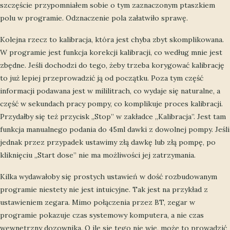
szczęście przypomniałem sobie o tym zaznaczonym ptaszkiem
polu w programie. Odznaczenie pola załatwiło sprawę.
Kolejna rzecz to kalibracja, która jest chyba zbyt skomplikowana.
W programie jest funkcja korekcji kalibracji, co według mnie jest
zbędne. Jeśli dochodzi do tego, żeby trzeba korygować kalibrację
to już lepiej przeprowadzić ją od początku. Poza tym część
informacji podawana jest w mililitrach, co wydaje się naturalne, a
część w sekundach pracy pompy, co komplikuje proces kalibracji.
Przydałby się też przycisk „Stop” w zakładce „Kalibracja”. Jest tam
funkcja manualnego podania do 45ml dawki z dowolnej pompy. Jeśli
jednak przez przypadek ustawimy złą dawkę lub złą pompę, po
kliknięciu „Start dose” nie ma możliwości jej zatrzymania.
Kilka wydawałoby się prostych ustawień w dość rozbudowanym
programie niestety nie jest intuicyjne. Tak jest na przykład z
ustawieniem zegara. Mimo połączenia przez BT, zegar w
programie pokazuje czas systemowy komputera, a nie czas
wewnętrzny dozownika. O ile się tego nie wie, może to prowadzić