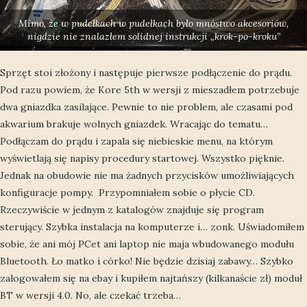
Mimo, że w pudełkach w pudełkach było mnóstwo akcesoriów,
nigdzie nie znalazłem solidnej instrukcji „krok-po-kroku”
Sprzęt stoi złożony i następuje pierwsze podłączenie do prądu.
Pod razu powiem, że Kore 5th w wersji z mieszadłem potrzebuje
dwa gniazdka zasilające. Pewnie to nie problem, ale czasami pod
akwarium brakuje wolnych gniazdek. Wracając do tematu…
Podłączam do prądu i zapala się niebieskie menu, na którym
wyświetlają się napisy procedury startowej. Wszystko pięknie.
Jednak na obudowie nie ma żadnych przycisków umożliwiających
konfiguracje pompy. Przypomniałem sobie o płycie CD.
Rzeczywiście w jednym z katalogów znajduje się program
sterujący. Szybka instalacja na komputerze i… zonk. Uświadomiłem
sobie, że ani mój PCet ani laptop nie maja wbudowanego modułu
Bluetooth. Ło matko i córko! Nie będzie dzisiaj zabawy… Szybko
zalogowałem się na ebay i kupiłem najtańszy (kilkanaście zł) moduł
BT w wersji 4.0. No, ale czekać trzeba…