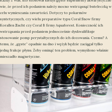
Każdy z Was, kto stosował kiedyś gęste suplementy akwarystyczne
wie, że przed ich podaniem należy mocno wstrząsnąć buteleczką w
celu wymieszania zawartości. Dotyczy to pokarmów
syntetycznych, czy wielu preparatów typu Coral Snow firmy
Korallen Zucht czy Coral B firmy Aquaforest. Konieczność ich
wstrząsania przed podaniem jednocześnie dyskwalifikuje
stosowanie pomp perystaltycznych do ich dozowania. Czemu? A
temu, że „gęste” opadnie na dno i wężyk będzie zaciągał tylko
jedną frakcje płynu. Żeby ominąć ten problem, wymyślono właśnie
mieszadło magnetyczne.