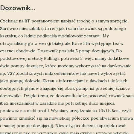
Dozownik…
Czekając na BT postanowiłem napisać trochę o samym sprzęcie.
Zarówno mieszalnik (stirrer) jak i sam dozownik są podobnego
kształtu, co ładnie podkreśla modułowość zestawu. My
otrzymaliśmy go w wersji białej, ale Kore 5th występuje też w
czarnej obudowie. Dozownik posiada 5 pomp dozujących. Do
podstawowej metody Ballinga potrzeba 3, więc mamy dodatkowe
dwie pompy dozujące, które możemy wykorzystać na dawkowanie
np. VSV ,dodatkowych mikroelementów lub nawet wykorzystać
jako pompę dolewki. Ekran z informacjami o dawkach i ilościach
dostępnych płynów znajduje się obok pomp, na przedniej ściance
dozownika. Dzięki temu, że dozownik może pracować również sam
(bez mieszalnika) w zasadzie nie potrzebuje dużo miejsca,
ponieważ ma niski profil. Wymiary urządzenia to 40x14x5cm, czyli
powinno zmieścić się na niewielkiej półeczce pod akwarium (mowa
o samej pompie dozującej). Niestety, producent zaprojektował
urządzenie tak, że wszystkie kable maja grube i sztywne wtyczki,