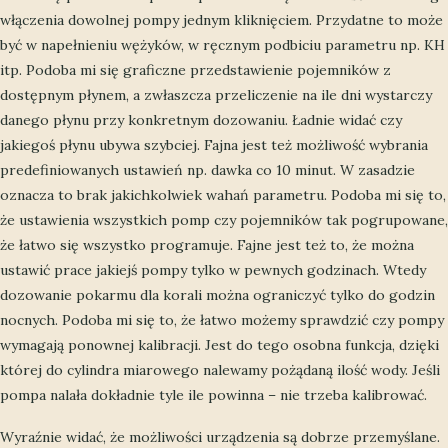
włączenia dowolnej pompy jednym kliknięciem. Przydatne to może
być w napełnieniu wężyków, w ręcznym podbiciu parametru np. KH
itp. Podoba mi się graficzne przedstawienie pojemników z
dostępnym płynem, a zwłaszcza przeliczenie na ile dni wystarczy
danego płynu przy konkretnym dozowaniu. Ładnie widać czy
jakiegoś płynu ubywa szybciej. Fajna jest też możliwość wybrania
predefiniowanych ustawień np. dawka co 10 minut. W zasadzie
oznacza to brak jakichkolwiek wahań parametru. Podoba mi się to,
że ustawienia wszystkich pomp czy pojemników tak pogrupowane,
że łatwo się wszystko programuje. Fajne jest też to, że można
ustawić prace jakiejś pompy tylko w pewnych godzinach. Wtedy
dozowanie pokarmu dla korali można ograniczyć tylko do godzin
nocnych. Podoba mi się to, że łatwo możemy sprawdzić czy pompy
wymagają ponownej kalibracji. Jest do tego osobna funkcja, dzięki
której do cylindra miarowego nalewamy pożądaną ilość wody. Jeśli
pompa nalała dokładnie tyle ile powinna – nie trzeba kalibrować.
Wyraźnie widać, że możliwości urządzenia są dobrze przemyślane.