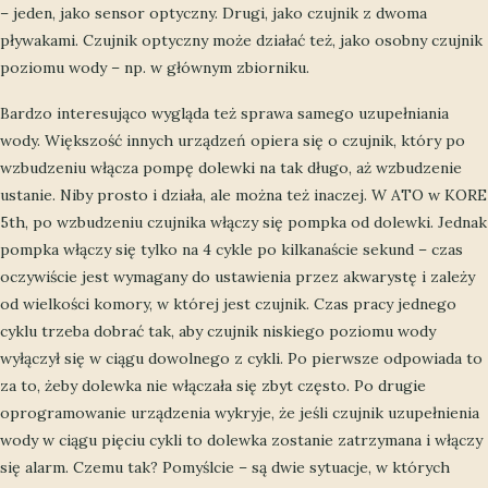
– jeden, jako sensor optyczny. Drugi, jako czujnik z dwoma
pływakami. Czujnik optyczny może działać też, jako osobny czujnik
poziomu wody – np. w głównym zbiorniku.
Bardzo interesująco wygląda też sprawa samego uzupełniania
wody. Większość innych urządzeń opiera się o czujnik, który po
wzbudzeniu włącza pompę dolewki na tak długo, aż wzbudzenie
ustanie. Niby prosto i działa, ale można też inaczej. W ATO w KORE
5th, po wzbudzeniu czujnika włączy się pompka od dolewki. Jednak
pompka włączy się tylko na 4 cykle po kilkanaście sekund – czas
oczywiście jest wymagany do ustawienia przez akwarystę i zależy
od wielkości komory, w której jest czujnik. Czas pracy jednego
cyklu trzeba dobrać tak, aby czujnik niskiego poziomu wody
wyłączył się w ciągu dowolnego z cykli. Po pierwsze odpowiada to
za to, żeby dolewka nie włączała się zbyt często. Po drugie
oprogramowanie urządzenia wykryje, że jeśli czujnik uzupełnienia
wody w ciągu pięciu cykli to dolewka zostanie zatrzymana i włączy
się alarm. Czemu tak? Pomyślcie – są dwie sytuacje, w których