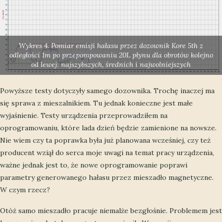
Wykres 4. Pomiar emisji hałasu przez dozownik Kore 5th z
odległości 1m po przepompowaniu 20L płynu dla obrotów kolejno
od lewej: najszybszych, średnich i najwolniejszych
Powyższe testy dotyczyły samego dozownika. Trochę inaczej ma
się sprawa z mieszalnikiem. Tu jednak konieczne jest małe
wyjaśnienie. Testy urządzenia przeprowadziłem na
oprogramowaniu, które lada dzień będzie zamienione na nowsze.
Nie wiem czy ta poprawka była już planowana wcześniej, czy też
producent wziął do serca moje uwagi na temat pracy urządzenia,
ważne jednak jest to, że nowe oprogramowanie poprawi
parametry generowanego hałasu przez mieszadło magnetyczne.
W czym rzecz?
Otóż samo mieszadło pracuje niemalże bezgłośnie. Problemem jest