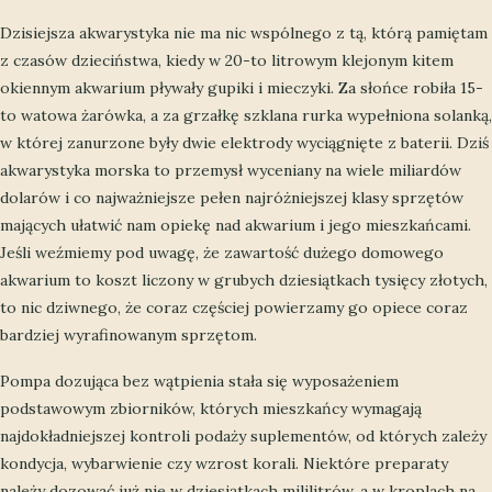
Dzisiejsza akwarystyka nie ma nic wspólnego z tą, którą pamiętam
z czasów dzieciństwa, kiedy w 20-to litrowym klejonym kitem
okiennym akwarium pływały gupiki i mieczyki. Za słońce robiła 15-
to watowa żarówka, a za grzałkę szklana rurka wypełniona solanką,
w której zanurzone były dwie elektrody wyciągnięte z baterii. Dziś
akwarystyka morska to przemysł wyceniany na wiele miliardów
dolarów i co najważniejsze pełen najróżniejszej klasy sprzętów
mających ułatwić nam opiekę nad akwarium i jego mieszkańcami.
Jeśli weźmiemy pod uwagę, że zawartość dużego domowego
akwarium to koszt liczony w grubych dziesiątkach tysięcy złotych,
to nic dziwnego, że coraz częściej powierzamy go opiece coraz
bardziej wyrafinowanym sprzętom.
Pompa dozująca bez wątpienia stała się wyposażeniem
podstawowym zbiorników, których mieszkańcy wymagają
najdokładniejszej kontroli podaży suplementów, od których zależy
kondycja, wybarwienie czy wzrost korali. Niektóre preparaty
należy dozować już nie w dziesiątkach mililitrów, a w kroplach na