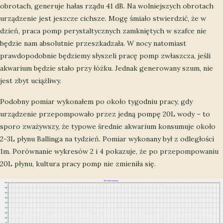
obrotach, generuje hałas rządu 41 dB. Na wolniejszych obrotach
urządzenie jest jeszcze cichsze. Mogę śmiało stwierdzić, że w
dzień, praca pomp perystaltycznych zamkniętych w szafce nie
będzie nam absolutnie przeszkadzała. W nocy natomiast
prawdopodobnie będziemy słyszeli pracę pomp zwłaszcza, jeśli
akwarium będzie stało przy łóżku. Jednak generowany szum, nie
jest zbyt uciążliwy.
Podobny pomiar wykonałem po około tygodniu pracy, gdy
urządzenie przepompowało przez jedną pompę 20L wody – to
sporo zważywszy, że typowe średnie akwarium konsumuje około
2-3L płynu Ballinga na tydzień. Pomiar wykonany był z odległości
1m. Porównanie wykresów 2 i 4 pokazuje, że po przepompowaniu
20L płynu, kultura pracy pomp nie zmieniła się.