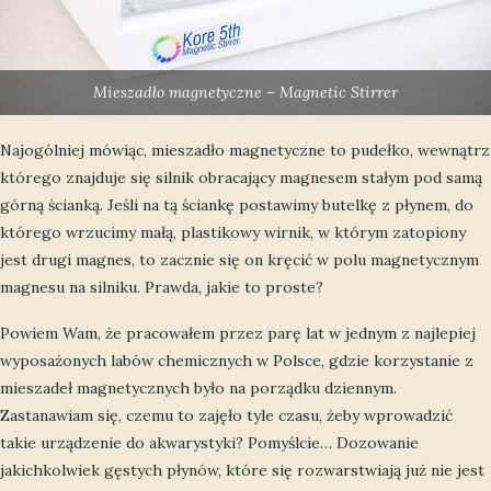
Mieszadło magnetyczne – Magnetic Stirrer
Najogólniej mówiąc, mieszadło magnetyczne to pudełko, wewnątrz
którego znajduje się silnik obracający magnesem stałym pod samą
górną ścianką. Jeśli na tą ściankę postawimy butelkę z płynem, do
którego wrzucimy małą, plastikowy wirnik, w którym zatopiony
jest drugi magnes, to zacznie się on kręcić w polu magnetycznym
magnesu na silniku. Prawda, jakie to proste?
Powiem Wam, że pracowałem przez parę lat w jednym z najlepiej
wyposażonych labów chemicznych w Polsce, gdzie korzystanie z
mieszadeł magnetycznych było na porządku dziennym.
Zastanawiam się, czemu to zajęło tyle czasu, żeby wprowadzić
takie urządzenie do akwarystyki? Pomyślcie… Dozowanie
jakichkolwiek gęstych płynów, które się rozwarstwiają już nie jest