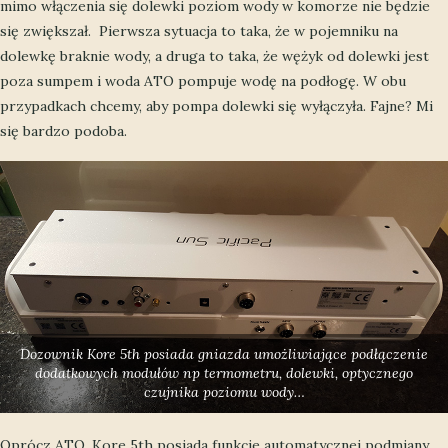
mimo włączenia się dolewki poziom wody w komorze nie będzie
się zwiększał. Pierwsza sytuacja to taka, że w pojemniku na
dolewkę braknie wody, a druga to taka, że wężyk od dolewki jest
poza sumpem i woda ATO pompuje wodę na podłogę. W obu
przypadkach chcemy, aby pompa dolewki się wyłączyła. Fajne? Mi
się bardzo podoba.
Dozownik Kore 5th posiada gniazda umożliwiające podłączenie
dodatkowych modułów np termometru, dolewki, optycznego
czujnika poziomu wody…
Oprócz ATO, Kore 5th posiada funkcje automatycznej podmiany