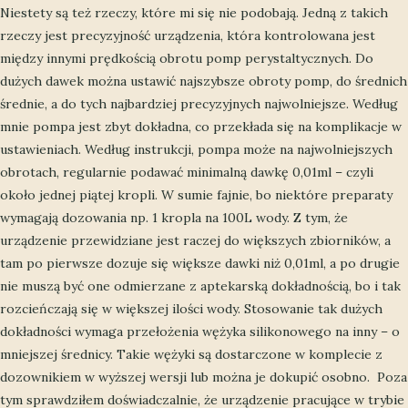
Niestety są też rzeczy, które mi się nie podobają. Jedną z takich
rzeczy jest precyzyjność urządzenia, która kontrolowana jest
między innymi prędkością obrotu pomp perystaltycznych. Do
dużych dawek można ustawić najszybsze obroty pomp, do średnich
średnie, a do tych najbardziej precyzyjnych najwolniejsze. Według
mnie pompa jest zbyt dokładna, co przekłada się na komplikacje w
ustawieniach. Według instrukcji, pompa może na najwolniejszych
obrotach, regularnie podawać minimalną dawkę 0,01ml – czyli
około jednej piątej kropli. W sumie fajnie, bo niektóre preparaty
wymagają dozowania np. 1 kropla na 100L wody. Z tym, że
urządzenie przewidziane jest raczej do większych zbiorników, a
tam po pierwsze dozuje się większe dawki niż 0,01ml, a po drugie
nie muszą być one odmierzane z aptekarską dokładnością, bo i tak
rozcieńczają się w większej ilości wody. Stosowanie tak dużych
dokładności wymaga przełożenia wężyka silikonowego na inny – o
mniejszej średnicy. Takie wężyki są dostarczone w komplecie z
dozownikiem w wyższej wersji lub można je dokupić osobno. Poza
tym sprawdziłem doświadczalnie, że urządzenie pracujące w trybie