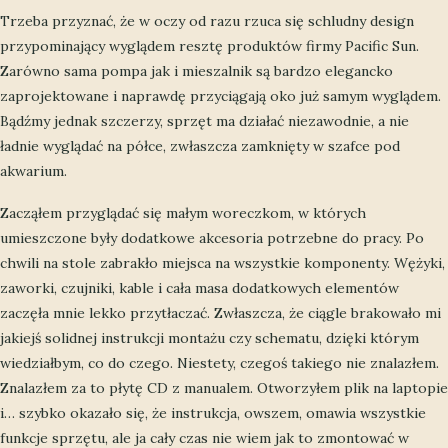
Trzeba przyznać, że w oczy od razu rzuca się schludny design
przypominający wyglądem resztę produktów firmy Pacific Sun.
Zarówno sama pompa jak i mieszalnik są bardzo elegancko
zaprojektowane i naprawdę przyciągają oko już samym wyglądem.
Bądźmy jednak szczerzy, sprzęt ma działać niezawodnie, a nie
ładnie wyglądać na półce, zwłaszcza zamknięty w szafce pod
akwarium.
Zacząłem przyglądać się małym woreczkom, w których
umieszczone były dodatkowe akcesoria potrzebne do pracy. Po
chwili na stole zabrakło miejsca na wszystkie komponenty. Wężyki,
zaworki, czujniki, kable i cała masa dodatkowych elementów
zaczęła mnie lekko przytłaczać. Zwłaszcza, że ciągle brakowało mi
jakiejś solidnej instrukcji montażu czy schematu, dzięki którym
wiedziałbym, co do czego. Niestety, czegoś takiego nie znalazłem.
Znalazłem za to płytę CD z manualem. Otworzyłem plik na laptopie
i… szybko okazało się, że instrukcja, owszem, omawia wszystkie
funkcje sprzętu, ale ja cały czas nie wiem jak to zmontować w