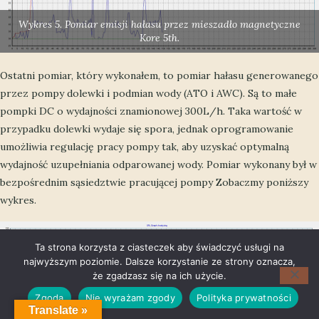
Wykres 5. Pomiar emisji hałasu przez mieszadło magnetyczne
Kore 5th.
Ostatni pomiar, który wykonałem, to pomiar hałasu generowanego
przez pompy dolewki i podmian wody (ATO i AWC). Są to małe
pompki DC o wydajności znamionowej 300L/h. Taka wartość w
przypadku dolewki wydaje się spora, jednak oprogramowanie
umożliwia regulację pracy pompy tak, aby uzyskać optymalną
wydajność uzupełniania odparowanej wody. Pomiar wykonany był w
bezpośrednim sąsiedztwie pracującej pompy Zobaczmy poniższy
wykres.
Ta strona korzysta z ciasteczek aby świadczyć usługi na
najwyższym poziomie. Dalsze korzystanie ze strony oznacza,
że zgadzasz się na ich użycie.
Zgoda
Nie wyrażam zgody
Polityka prywatności
Translate »