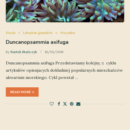
Korale
Leksykon gatunków
Wszystkie
Duncanopsammia axifuga
by
Bartek Stańczyk
10/01/2016
Duncanopsammia axifuga Przedstawiamy kolejny, z cyklu
artykułów opisujacych dokładniej popularnych mieszkańców
akwarium morskiego. Cykl powstał …
READ MORE