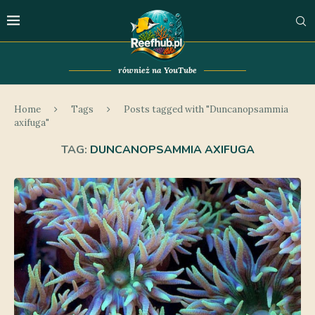
również na YouTube
Home
Tags
Posts tagged with "Duncanopsammia
axifuga"
TAG:
DUNCANOPSAMMIA AXIFUGA