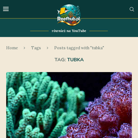
również na YouTube
Home
Tags
Posts tagged with "tubka"
TAG:
TUBKA