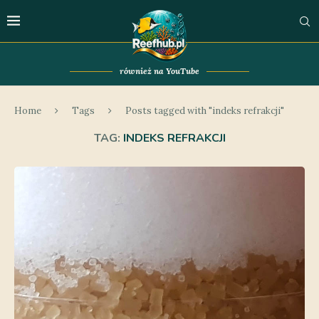
również na YouTube
Home
Tags
Posts tagged with "indeks refrakcji"
TAG:
INDEKS REFRAKCJI