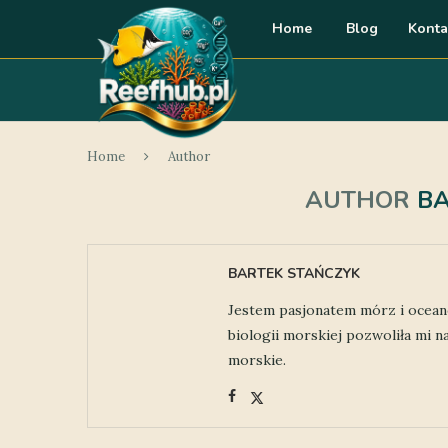
Home
Blog
Konta
Home
Author
AUTHOR
B
BARTEK STAŃCZYK
Jestem pasjonatem mórz i oceanó
biologii morskiej pozwoliła mi 
morskie.