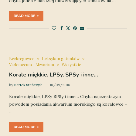
chyba jeden z bardziej bulwersujących tematów na …
READ MORE
Bezkręgowce
Leksykon gatunków
Vademecum - Akwarium
Wszystkie
Korale miękkie, LPSy, SPSy i inne…
by
Bartek Stańczyk
18/09/2016
Korale miękkie, LPSy, SPSy i inne… Chyba najczęstszym
powodem posiadania akwarium morskiego są koralowce –
…
READ MORE