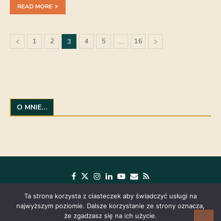
READ MORE
1
2
4
5
16
3
…
O MNIE…
Ta strona korzysta z ciasteczek aby świadczyć usługi na
najwyższym poziomie. Dalsze korzystanie ze strony oznacza,
że zgadzasz się na ich użycie.