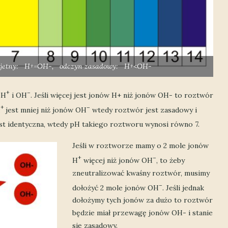
bojetny: H+=OH-, odczyn zasadowy: H+<OH-
+
–
 H
i OH
. Jeśli więcej jest jonów H+ niż jonów OH- to roztwór
+
–
H
jest mniej niż jonów OH
wtedy roztwór jest zasadowy i
st identyczna, wtedy pH takiego roztworu wynosi równo 7.
Jeśli w roztworze mamy o 2 mole jonów
+
–
H
więcej niż jonów OH
, to żeby
zneutralizować kwaśny roztwór, musimy
–
dołożyć 2 mole jonów OH
. Jeśli jednak
dołożymy tych jonów za dużo to roztwór
będzie miał przewagę jonów OH- i stanie
się zasadowy.