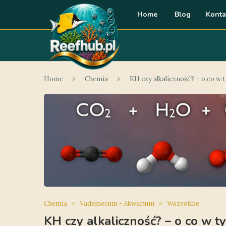
Home
Blog
Konta
Home
Chemia
KH czy alkaliczność? – o co w 
Chemia
Vademecum - Akwarium
Wszystkie
KH czy alkaliczność? – o co w t