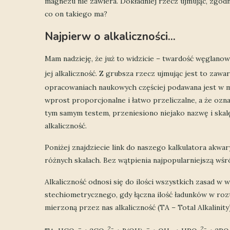
magnezu nie zawiera. Dokładniej rzecz ujmując, zgod
co on takiego ma?
Najpierw o alkaliczności…
Mam nadzieję, że już to widzicie – twardość węglanow
jej alkaliczność. Z grubsza rzecz ujmując jest to za
opracowaniach naukowych częściej podawana jest w m
wprost proporcjonalne i łatwo przeliczalne, a że ozn
tym samym testem, przeniesiono niejako nazwę i skal
alkaliczność.
Poniżej znajdziecie link do naszego kalkulatora akwa
różnych skalach. Bez wątpienia najpopularniejszą wśr
Alkaliczność odnosi się do ilości wszystkich zasad w
stechiometrycznego, gdy łączna ilość ładunków w rozt
mierzoną przez nas alkaliczność (TA – Total Alkalinity)
–
2-
–
2-