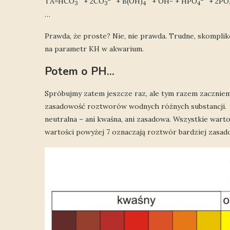
TA=HCO
+ 2CO
+ B(OH)
+ OH- + HPO
+ 2PO
3
3
4
4
…
Prawda, że proste? Nie, nie prawda. Trudne, skomplik
na parametr KH w akwarium.
Potem o PH…
Spróbujmy zatem jeszcze raz, ale tym razem zaczniemy
zasadowość roztworów wodnych różnych substancji. Zak
neutralna – ani kwaśna, ani zasadowa. Wszystkie warto
wartości powyżej 7 oznaczają roztwór bardziej zasad