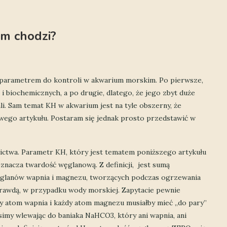
ym chodzi?
 parametrem do kontroli w akwarium morskim. Po pierwsze,
 biochemicznych, a po drugie, dlatego, że jego zbyt duże
li. Sam temat KH w akwarium jest na tyle obszerny, że
ego artykułu. Postaram się jednak prosto przedstawić w
ictwa. Parametr KH, który jest tematem poniższego artykułu
znacza twardość węglanową. Z definicji, jest sumą
glanów wapnia i magnezu, tworzących podczas ogrzewania
prawdą, w przypadku wody morskiej. Zapytacie pewnie
dy atom wapnia i każdy atom magnezu musiałby mieć „do pary”
simy wlewając do baniaka NaHCO3, który ani wapnia, ani