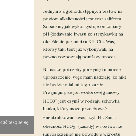
Jednym z ogólnodostępnych testów na
poziom alkaliczności jest test saliferta.
Zobaczmy jak wykorzystuje on zmianę
pH (dodawanie kwasu ze strzykawki) na
określenie parametru KH. Ci z Was,
którzy taki test już wykonywali, na
pewno rozpoznają poniższy proces.
Na nasze potrzeby poczynię tu mocne
uproszczenie, więc mam nadzieję, że nikt
nie będzie miał mi tego za złe.
Przyjmijmy, że jon wodorowęglanowy
–
HCO3
jest czymś w rodzaju schowka,
banku, który może przechować,
+
zneutralizować kwas, czyli H
. Sama
odać taką samą
–
obecność HCO
(zasady) w roztworze
3
(uproszczenie) nie powoduje wzrostu