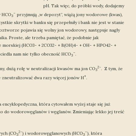
pH. Tak więc, do próbki wody, dodajemy
–
ny HCO
przyjmują „w depozyt”, wiążą jony wodorowe (kwas),
3
ie skrytki w banku się przepełniły i bank nie jest w stanie
 roztworze pojawia się wolny jon wodorowy, następuje nagły
ka. Proste, ale trzeba pamiętać, że podobnie jak
ie morskiej (HCO3- + 2CO32- + B(OH)4- + OH- + HPO42- +
–
rciedla nam nie tylko obecność HCO
.
3
2-
y, dużą rolę w neutralizacji kwasów ma jon CO
. Z tym, że
3
+
ie zneutralizować dwa razy więcej jonów H
.
 encyklopedyczna, która cytowałem wyżej staje się już
ylko do wodorowęglanów i węglanów. Zmieniając lekko jej treść
2-
–
wych (CO
) i wodorowęglanowych (HCO
), która
3
3