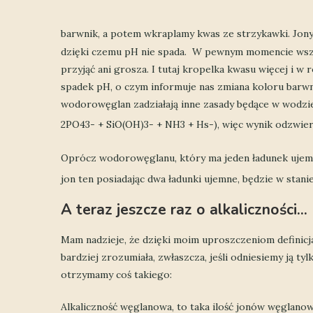
barwnik, a potem wkraplamy kwas ze strzykawki. Jo
dzięki czemu pH nie spada. W pewnym momencie wszystk
przyjąć ani grosza. I tutaj kropelka kwasu więcej i w
spadek pH, o czym informuje nas zmiana koloru barwni
wodorowęglan zadziałają inne zasady będące w wodz
2PO43- + SiO(OH)3- + NH3 + Hs-), więc wynik odzwie
Oprócz wodorowęglanu, który ma jeden ładunek ujemn
jon ten posiadając dwa ładunki ujemne, będzie w stan
A teraz jeszcze raz o alkaliczności…
Mam nadzieje, że dzięki moim uproszczeniom definicja
bardziej zrozumiała, zwłaszcza, jeśli odniesiemy ją t
otrzymamy coś takiego:
Alkaliczność węglanowa, to taka ilość jonów węglano