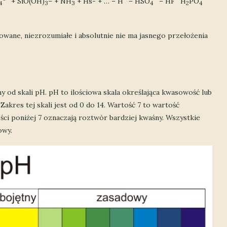
+ SiO(OH)
– + NH
+ Hs- + … – H
– HSO
– HF
H
PO
4
3
3
4
2
4
owane, niezrozumiałe i absolutnie nie ma jasnego przełożenia
 od skali pH. pH to ilościowa skala określająca kwasowość lub
res tej skali jest od 0 do 14. Wartość 7 to wartość
ści poniżej 7 oznaczają roztwór bardziej kwaśny. Wszystkie
owy.