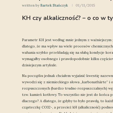
written by
Bartek Stańczyk
01/11/2015
KH czy alkaliczność? – o co w t
Parametr KH jest według mnie jednym z ważniejszym
dlatego, że ma wpływ na wiele procesów chemicznych i
wahania szybko przekładają się na słabą kondycje kora
wymagałby osobnego i prawdopodobnie kilku częściow
dzisiejszym artykule.
Na początku jednak chciałem wyjaśnić kwestię nazewn
wywodzi się z niemieckiego słowa „karbonathärte” i o
rozpuszczonych (bardzo trudno rozpuszczalnych) wę
tzw. kamień kotłowy. To wszystko nie jest do końca 
dlaczego? A dlatego, że gdyby to było prawdą, to każ
cząsteczkę CO32-, a przecież kH (alkaliczność) podno