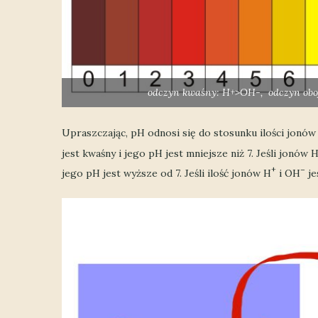
odczyn kwaśny: H+>OH-, odczyn o
Upraszczając, pH odnosi się do stosunku ilości jonów
jest kwaśny i jego pH jest mniejsze niż 7. Jeśli jonów 
+
–
jego pH jest wyższe od 7. Jeśli ilość jonów H
i OH
je