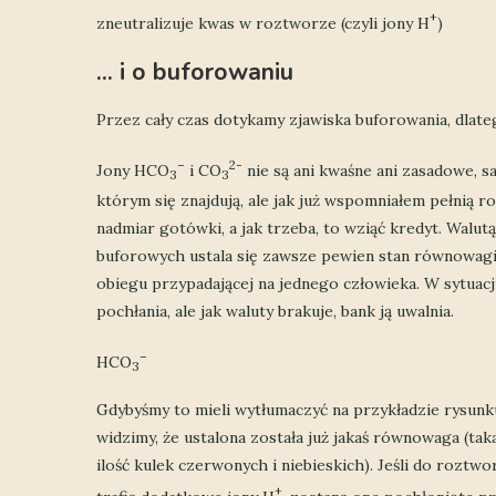
+
zneutralizuje kwas w roztworze (czyli jony H
)
… i o buforowaniu
Przez cały czas dotykamy zjawiska buforowania, dlate
–
2-
Jony HCO
i CO
nie są ani kwaśne ani zasadowe, 
3
3
którym się znajdują, ale jak już wspomniałem pełnią
nadmiar gotówki, a jak trzeba, to wziąć kredyt. Walu
buforowych ustala się zawsze pewien stan równowagi, 
obiegu przypadającej na jednego człowieka. W sytuacji
pochłania, ale jak waluty brakuje, bank ją uwalnia.
–
HCO
3
Gdybyśmy to mieli wytłumaczyć na przykładzie rysunk
widzimy, że ustalona została już jakaś równowaga (tak
ilość kulek czerwonych i niebieskich). Jeśli do roztwo
+