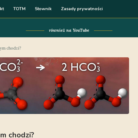
kt
TOTM
Słownik
Zasady prywatności
również na YouTube
tym chodzi?
ym chodzi?