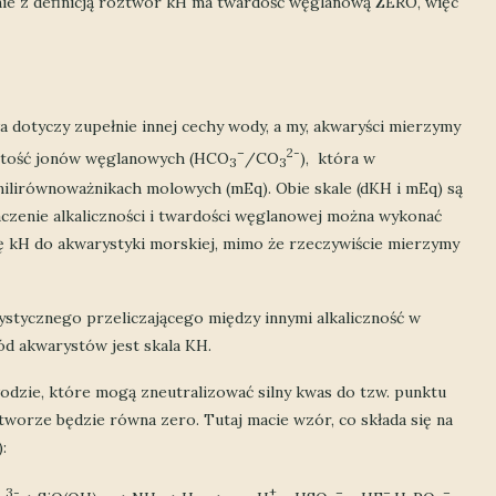
nie z definicją roztwór kH ma twardość węglanową ZERO, więc
a dotyczy zupełnie innej cechy wody, a my, akwaryści mierzymy
–
2-
wartość jonów węglanowych (HCO
/CO
), która w
3
3
ilirównoważnikach molowych (mEq). Obie skale (dKH i mEq) są
aczenie alkaliczności i twardości węglanowej można wykonać
ę kH do akwarystyki morskiej, mimo że rzeczywiście mierzymy
rystycznego przeliczającego między innymi alkaliczność w
ód akwarystów jest skala KH.
 wodzie, które mogą zneutralizować silny kwas do tzw. punktu
worze będzie równa zero. Tutaj macie wzór, co składa się na
:
3-
+
–
–
–