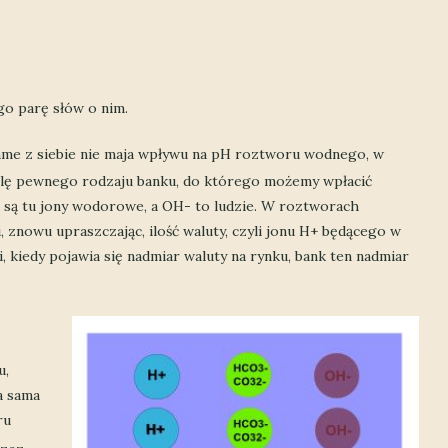
go parę słów o nim.
same z siebie nie maja wpływu na pH roztworu wodnego, w
 rolę pewnego rodzaju banku, do którego możemy wpłacić
tą są tu jony wodorowe, a OH- to ludzie. W roztworach
znowu upraszczając, ilość waluty, czyli jonu H+ będącego w
, kiedy pojawia się nadmiar waluty na rynku, bank ten nadmiar
u,
a sama
ru