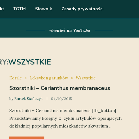
kt
TOTM
Słownik
Zasady prywatności
również na YouTube
Y:
WSZYSTKIE
Korale
Leksykon gatunków
Wszystkie
Szorstniki – Cerianthus membranaceus
by
Bartek Stańczyk
04/10/2015
Szorstniki – Cerianthus membranaceus [fb_button]
Przedstawiamy kolejny, z cyklu artykułów opisujacych
dokładniej popularnych mieszkańców akwarium …