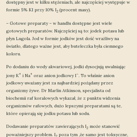
dostępny jest w kilku stężeniach, ale najczęściej występuje w
formie 5% KI przy 10% I
(procent masy).
2
– Gotowe preparaty – w handlu dostępne jest wiele
gotowych preparatów. Najczęściej są to: jodek potasu lub
płyn Lugola. Jod w formie jodków jest dość wrażliwy na
światło, dlatego ważne jest, aby buteleczka była ciemnego
koloru.
Po dodaniu do wody akwariowej, jodki dysocjują uwalniając
+
+
–
jony K
i Na
oraz anion jodkowy I
. To właśnie anion
jodkowy uważany jest za najbardziej pożądany przez
organizmy żywe. Dr Marlin Atkinson, specjalista od
biochemii raf koralowych wykazał, że z punktu widzenia
organizmów rafowych, dużo lepszymi preparatami są te,
które opierają się jodku potasu lub sodu.
Dodawanie preparatów zawierających I
może stanowić
2
poważniejszy problem. I
poza tym ,że samo jest toksyczne,
2