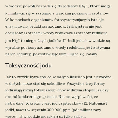
–
w wodzie powoli rozpada się do jodanów IO
, które mogą
3
kumulować się w systemie z wysokim poziomem azotanów.
W komórkach organizmów fotosyntetyzujących istnieje
enzym zwany reduktaza azotanów. Jeśli system nie jest
obciążony azotanami, wtedy reduktaza azotanów redukuje
–
–
jon IO
to niegroźnych jodków I
. Jeśli jednak w wodzie są
3
wyraźne poziomy azotanów wtedy reduktaza jest zużywana
na ich redukcję pozostawiając kumulujące się jodany.
Toksyczność jodu
Jak to zwykle bywa coś, co w małych ilościach jest niezbędne,
w dużych może stać się szkodliwe. Wszystkie trzy formy
jodu mają różną toksyczność, choć w dużym stopniu zależy
ona od konkretnego gatunku. Nie ma wątpliwości, że
najbardziej toksyczny jest jod cząsteczkowy I2. Natomiast
jodki, nawet w stężeniu 300.000 ppm (pół miliona razy
więcej niż w wodzie morskiej) są tylko słabym