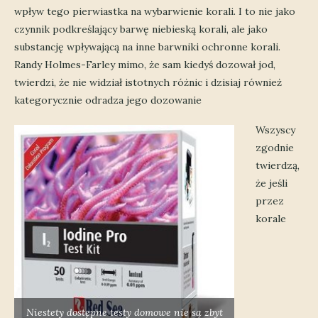
wpływ tego pierwiastka na wybarwienie korali. I to nie jako
czynnik podkreślający barwę niebieską korali, ale jako
substancję wpływającą na inne barwniki ochronne korali.
Randy Holmes-Farley mimo, że sam kiedyś dozował jod,
twierdzi, że nie widział istotnych różnic i dzisiaj również
kategorycznie odradza jego dozowanie
Wszyscy
zgodnie
twierdzą,
że jeśli
przez
korale
Niestety dostępne testy domowe nie są zbyt