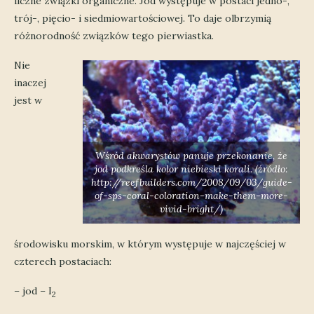
liczne związki organiczne. Jod występuje w postaci jedno-,
trój-, pięcio- i siedmiowartościowej. To daje olbrzymią
różnorodność związków tego pierwiastka.
Nie
inaczej
jest w
Wśród akwarystów panuje przekonanie, że
jod podkreśla kolor niebieski korali. (źródło:
http://reefbuilders.com/2008/09/03/guide-
of-sps-coral-coloration-make-them-more-
vivid-bright/)
środowisku morskim, w którym występuje w najczęściej w
czterech postaciach:
– jod – I
2