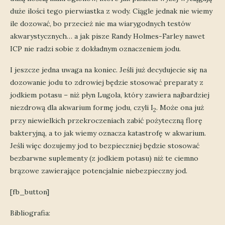
duże ilości tego pierwiastka z wody. Ciągle jednak nie wiemy
ile dozować, bo przecież nie ma wiarygodnych testów
akwarystycznych… a jak pisze Randy Holmes-Farley nawet
ICP nie radzi sobie z dokładnym oznaczeniem jodu.
I jeszcze jedna uwaga na koniec. Jeśli już decydujecie się na
dozowanie jodu to zdrowiej będzie stosować preparaty z
jodkiem potasu – niż płyn Lugola, który zawiera najbardziej
niezdrową dla akwarium formę jodu, czyli I
. Może ona już
2
przy niewielkich przekroczeniach zabić pożyteczną florę
bakteryjną, a to jak wiemy oznacza katastrofę w akwarium.
Jeśli więc dozujemy jod to bezpieczniej będzie stosować
bezbarwne suplementy (z jodkiem potasu) niż te ciemno
brązowe zawierające potencjalnie niebezpieczny jod.
[fb_button]
Bibliografia: