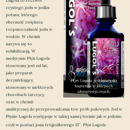
Lugola to roztwór
czystego jodu w jodku
potasu, którego
obecność zwiększa
rozpuszczalność jodu w
wodzie. W chemii
nazywa się to
solubilizacją. W
medycynie Płyn Lugola
stosowany jest od lat,
jako preparat
dezynfekujący,
Płyn Lugola jest łatwy do
kupienia w sklepach
stosowany w niektórych
akwarystycznych.
chorobach tarczycy,
oraz w chemii
analitycznej do przeprowadzania tzw. prób jodowych. Jod w
Płynie Lugola występuje w takiej samej formie jak w jodynie,
–
czyli w postaci jonu trójjodkowego I3
. Płyn Lugola