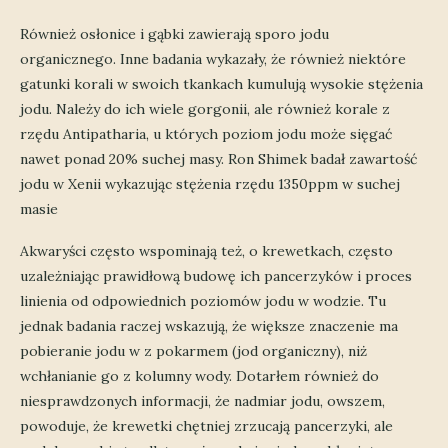
Również osłonice i gąbki zawierają sporo jodu
organicznego. Inne badania wykazały, że również niektóre
gatunki korali w swoich tkankach kumulują wysokie stężenia
jodu. Należy do ich wiele gorgonii, ale również korale z
rzędu Antipatharia, u których poziom jodu może sięgać
nawet ponad 20% suchej masy. Ron Shimek badał zawartość
jodu w Xenii wykazując stężenia rzędu 1350ppm w suchej
masie
Akwaryści często wspominają też, o krewetkach, często
uzależniając prawidłową budowę ich pancerzyków i proces
linienia od odpowiednich poziomów jodu w wodzie. Tu
jednak badania raczej wskazują, że większe znaczenie ma
pobieranie jodu w z pokarmem (jod organiczny), niż
wchłanianie go z kolumny wody. Dotarłem również do
niesprawdzonych informacji, że nadmiar jodu, owszem,
powoduje, że krewetki chętniej zrzucają pancerzyki, ale