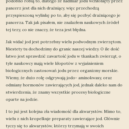
podobno robią to, dlatego że nadmiar jodu wchłonięty przez
pancerz jest dla nich drażniący, więc przechodzą
przyspieszoną wylinkę po to, aby się pozbyć drażniącego je
pancerza. Tak jak pisałem, nie znalazłem naukowych źródeł
tej tezy, co nie znaczy, że teza jest błędna.
Jak widać jod jest potrzebny wielu podwodnym zwierzętom.
Niestety tu dochodzimy do granic naszej wiedzy. O ile dość
łatwo jest sprawdzić zawartość jodu w tkankach zwierząt, o
tyle naukowcy mają wiele kłopotów z wyjaśnieniem
biologicznych zastosowań jodu przez organizmy morskie.
Wiemy, że dużo rolę odgrywają jodo- aminokwasy, oraz
odmiany hormonów zawierających jod, jednak daleko nam do
stwierdzenia, że znamy wszystkie procesy biologiczne
oparte na jodzie.
I to już jest kolejna zła wiadomość dla akwarystów. Mimo to,
wielu z nich kropelkuje preparaty zawierające jod. Głównie
tyczy się to akwarystów, którzy trzymają w swoich