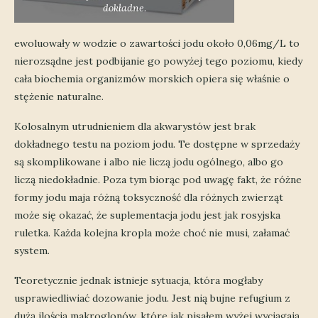
dokładne.
ewoluowały w wodzie o zawartości jodu około 0,06mg/L to
nierozsądne jest podbijanie go powyżej tego poziomu, kiedy
cała biochemia organizmów morskich opiera się właśnie o
stężenie naturalne.
Kolosalnym utrudnieniem dla akwarystów jest brak
dokładnego testu na poziom jodu. Te dostępne w sprzedaży
są skomplikowane i albo nie liczą jodu ogólnego, albo go
liczą niedokładnie. Poza tym biorąc pod uwagę fakt, że różne
formy jodu maja różną toksyczność dla różnych zwierząt
może się okazać, że suplementacja jodu jest jak rosyjska
ruletka. Każda kolejna kropla może choć nie musi, załamać
system.
Teoretycznie jednak istnieje sytuacja, która mogłaby
usprawiedliwiać dozowanie jodu. Jest nią bujne refugium z
dużą ilością makroglonów, które jak pisałem wyżej wyciągają