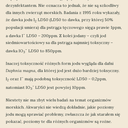
dezynfektantem. Nie oznacza to jednak, że nie są szkodliwy
dla innych zwierząt morskich. Badania z 1995 roku wykazały,
że dawka jodu I
LD50 (LD50 to dawka, przy której 50%
2
populacji umiera) dla pstrąga tęczowego sięga prawie 1ppm,
–
a dawka I
LD50 – 200ppm. Z kolei jodany – czyli jod
siedmiowartościowy sa dla pstrąga najmniej toksyczny –
–
dawka IO
LD50 to 850ppm.
3
Inaczej toksyczność różnych form jodu wygląda dla dafni
Daphnia magna,
dla której jod jest dużo bardziej toksyczny
.
–
I
oraz I
mają podobną toksyczność LD50 – 0,2ppm,
2
–
natomiast IO
LD50 jest powyżej 10ppm.
3
Niestety nie ma zbyt wielu badań na temat organizmów
morskich. Akwaryści nie wiedzą dokładnie, jakie poziomy
jodu mogą sprawiać problemy, zwłaszcza że jak starałem się
pokazać, poziomy te dla różnych organizmów są rożne.