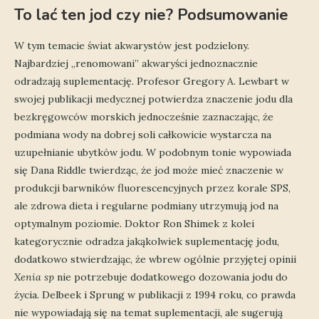
To lać ten jod czy nie? Podsumowanie
W tym temacie świat akwarystów jest podzielony.
Najbardziej „renomowani” akwaryści jednoznacznie
odradzają suplementację. Profesor Gregory A. Lewbart w
swojej publikacji medycznej potwierdza znaczenie jodu dla
bezkręgowców morskich jednocześnie zaznaczając, że
podmiana wody na dobrej soli całkowicie wystarcza na
uzupełnianie ubytków jodu. W podobnym tonie wypowiada
się Dana Riddle twierdząc, że jod może mieć znaczenie w
produkcji barwników fluorescencyjnych przez korale SPS,
ale zdrowa dieta i regularne podmiany utrzymują jod na
optymalnym poziomie. Doktor Ron Shimek z kolei
kategorycznie odradza jakąkolwiek suplementację jodu,
dodatkowo stwierdzając, że wbrew ogólnie przyjętej opinii
Xenia sp
nie potrzebuje dodatkowego dozowania jodu do
życia. Delbeek i Sprung w publikacji z 1994 roku, co prawda
nie wypowiadają się na temat suplementacji, ale sugerują