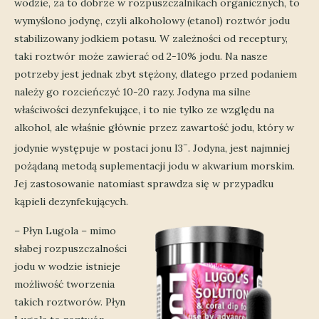
wodzie, za to dobrze w rozpuszczalnikach organicznych, to
wymyślono jodynę, czyli alkoholowy (etanol) roztwór jodu
stabilizowany jodkiem potasu. W zależności od receptury,
taki roztwór może zawierać od 2-10% jodu. Na nasze
potrzeby jest jednak zbyt stężony, dlatego przed podaniem
należy go rozcieńczyć 10-20 razy. Jodyna ma silne
właściwości dezynfekujące, i to nie tylko ze względu na
alkohol, ale właśnie głównie przez zawartość jodu, który w
–
jodynie występuje w postaci jonu I3
. Jodyna, jest najmniej
pożądaną metodą suplementacji jodu w akwarium morskim.
Jej zastosowanie natomiast sprawdza się w przypadku
kąpieli dezynfekujących.
– Płyn Lugola – mimo
słabej rozpuszczalności
jodu w wodzie istnieje
możliwość tworzenia
takich roztworów. Płyn