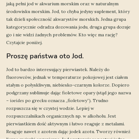
jaką pełni jod w akwarium morskim oraz w naturalnym
środowisku morskim. Jod, to chyba jedyny suplement, który
tak dzieli społeczność akwarystów morskich. Jedna grupa
kategorycznie odradza dozowania jodu, druga grupa dozuje
go i nie widzi żadnych problemów. Kto więc ma rację?
Czytajcie poniżej.
Proszę państwa oto Jod.
Jod to bardzo interesujący pierwiastek. Należy do
fluorowców, jednak w temperaturze pokojowej jest ciałem
stałym o połyskliwym, niebiesko-czarnym kolorze. Dopiero
podgrzany sublimuje dając fioletowe opary (stąd jego nazwa
–
ioeides
po grecku oznacza „fioletowy”). Trudno
rozpuszcza się w czystej wodzie. Lepiej w
rozpuszczalnikach organicznych np. w alkoholu. Jest
pierwiastkiem dość aktywnym i łatwo reaguje z metalami.
Reaguje nawet z azotem dając jodek azotu. Tworzy również