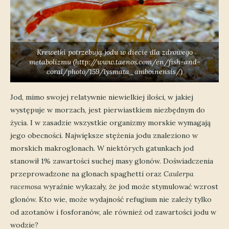
Krewetki potrzebują jodu w diecie dla zdrowego
metabolizmu (http://www.taenos.com/en/fish-and-
coral/photo/159/lysmata_amboinensis/)
Jod, mimo swojej relatywnie niewielkiej ilości, w jakiej
występuje w morzach, jest pierwiastkiem niezbędnym do
życia. I w zasadzie wszystkie organizmy morskie wymagają
jego obecności. Największe stężenia jodu znaleziono w
morskich makroglonach. W niektórych gatunkach jod
stanowił 1% zawartości suchej masy glonów. Doświadczenia
przeprowadzone na glonach spaghetti oraz
Caulerpa
racemosa
wyraźnie wykazały, że jod może stymulować wzrost
glonów. Kto wie, może wydajność refugium nie zależy tylko
od azotanów i fosforanów, ale również od zawartości jodu w
wodzie?