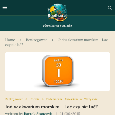
również na YouTube
Home
Bezkręgowce
Jod w akwarium morskim – Lać
czy nie lać?
Bezkręgowce
Chemia
Vademecum - Akwarium
Wszystkie
Jod w akwarium morskim – Lać czy nie lać?
written by
Bartek Stańczyk
21/06/2015