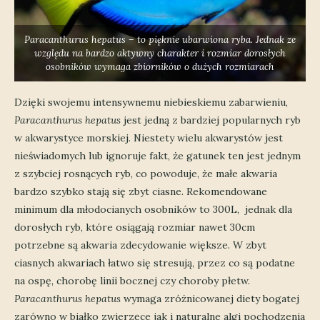
Paracanthurus hepatus – to pięknie ubarwiona ryba. Jednak ze
względu na bardzo aktywny charakter i rozmiar dorosłych
osobników wymaga zbiorników o dużych rozmiarach
Dzięki swojemu intensywnemu niebieskiemu zabarwieniu,
Paracanthurus hepatus
jest jedną z bardziej popularnych ryb
w akwarystyce morskiej. Niestety wielu akwarystów jest
nieświadomych lub ignoruje fakt, że gatunek ten jest jednym
z szybciej rosnących ryb, co powoduje, że małe akwaria
bardzo szybko stają się zbyt ciasne. Rekomendowane
minimum dla młodocianych osobników to 300L, jednak dla
dorosłych ryb, które osiągają rozmiar nawet 30cm
potrzebne są akwaria zdecydowanie większe. W zbyt
ciasnych akwariach łatwo się stresują, przez co są podatne
na ospę, chorobę linii bocznej czy choroby płetw.
Paracanthurus hepatus
wymaga zróżnicowanej diety bogatej
zarówno w białko zwierzęce jak i naturalne algi pochodzenia