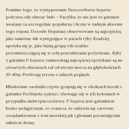
Pomimo tego, że występowanie
Paracanthurus hepatus
pokrywa cały obszar Indo – Pacyfiku, to nie jest to gatunek
uważany za szczególnie popularny i liczny w żadnym akwenie
tego rejonu. Dorosłe Hepatusy obserwowane są najczęściej,
jako samotne lub występujące w parach ryby. Rzadziej
spotyka się je, jako luźną grupę ryb szybko
przemieszczającą się w celu poszukiwania pożywienia. Ryby
z gatunku
P. hepatus
zamieszkują najczęściej spotykane są na
otwartych obszarach raf od strony morza na głębokościach
10-40m. Preferują tereny o silnych prądach.
Młodociane osobniki często grupują się w okolicach korali z
gatunku
Pocillopota eydouxi
, chowając się w ich koloniach w
przypadku niebezpieczeństwa.
P. hepatus
jest gatunkiem
bento-pelagicznym, co oznacza, że odżywia się zarówno
zooplanktonem z toni morskiej jak i glonami porastającymi
substrat denny.