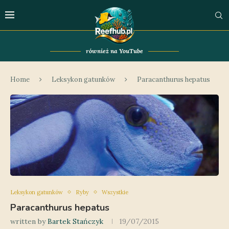
również na YouTube
Home
Leksykon gatunków
Paracanthurus hepatus
Leksykon gatunków
Ryby
Wszystkie
Paracanthurus hepatus
written by
Bartek Stańczyk
19/07/2015