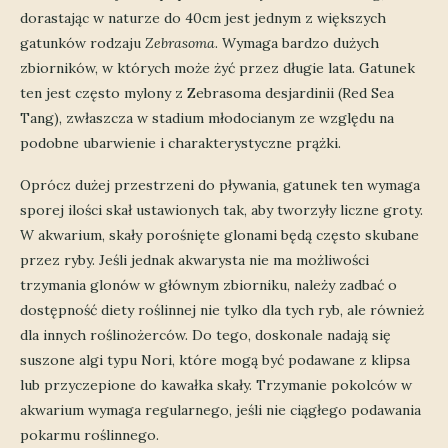
dorastając w naturze do 40cm jest jednym z większych
gatunków rodzaju
Zebrasoma
. Wymaga bardzo dużych
zbiorników, w których może żyć przez długie lata. Gatunek
ten jest często mylony z Zebrasoma desjardinii (Red Sea
Tang), zwłaszcza w stadium młodocianym ze względu na
podobne ubarwienie i charakterystyczne prążki.
Oprócz dużej przestrzeni do pływania, gatunek ten wymaga
sporej ilości skał ustawionych tak, aby tworzyły liczne groty.
W akwarium, skały porośnięte glonami będą często skubane
przez ryby. Jeśli jednak akwarysta nie ma możliwości
trzymania glonów w głównym zbiorniku, należy zadbać o
dostępność diety roślinnej nie tylko dla tych ryb, ale również
dla innych roślinożerców. Do tego, doskonale nadają się
suszone algi typu Nori, które mogą być podawane z klipsa
lub przyczepione do kawałka skały. Trzymanie pokolców w
akwarium wymaga regularnego, jeśli nie ciągłego podawania
pokarmu roślinnego.