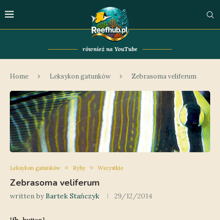
również na YouTube
Home
Leksykon gatunków
Zebrasoma veliferum
Leksykon gatunków
Ryby
Wszystkie
Zebrasoma veliferum
written by
Bartek Stańczyk
29/12/2014
[fb_button]