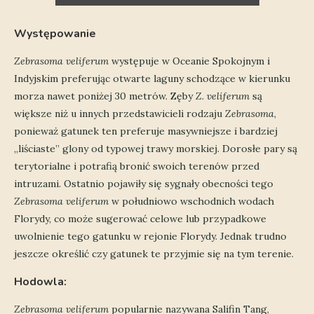
Występowanie
Zebrasoma veliferum
występuje w Oceanie Spokojnym i
Indyjskim preferując otwarte laguny schodzące w kierunku
morza nawet poniżej 30 metrów. Zęby
Z. veliferum
są
większe niż u innych przedstawicieli rodzaju
Zebrasoma
,
ponieważ gatunek ten preferuje masywniejsze i bardziej
„liściaste” glony od typowej trawy morskiej. Dorosłe pary są
terytorialne i potrafią bronić swoich terenów przed
intruzami. Ostatnio pojawiły się sygnały obecności tego
Zebrasoma veliferum
w południowo wschodnich wodach
Florydy, co może sugerować celowe lub przypadkowe
uwolnienie tego gatunku w rejonie Florydy. Jednak trudno
jeszcze określić czy gatunek te przyjmie się na tym terenie.
Hodowla:
Zebrasoma veliferum
popularnie nazywana Salifin Tang,