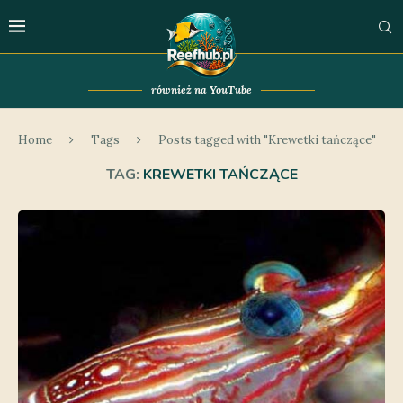
również na YouTube
Home
Tags
Posts tagged with "Krewetki tańczące"
TAG:
KREWETKI TAŃCZĄCE