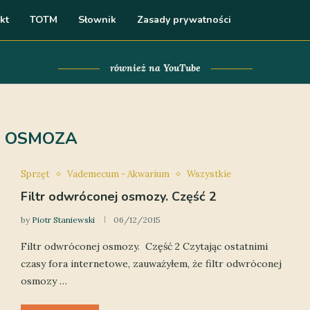
kt
TOTM
Słownik
Zasady prywatności
również na YouTube
:
OSMOZA
Sprzęt
Vademecum - Akwarium
Wszystkie
Filtr odwróconej osmozy. Część 2
by
Piotr Staniewski
06/12/2015
Filtr odwróconej osmozy. Część 2 Czytając ostatnimi
czasy fora internetowe, zauważyłem, że filtr odwróconej
osmozy …