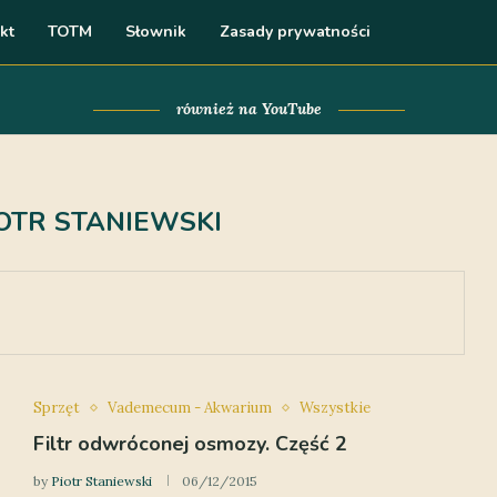
kt
TOTM
Słownik
Zasady prywatności
również na YouTube
OTR STANIEWSKI
Sprzęt
Vademecum - Akwarium
Wszystkie
Filtr odwróconej osmozy. Część 2
by
Piotr Staniewski
06/12/2015