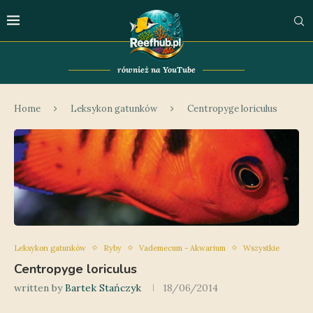
również na YouTube
Home
Leksykon gatunków
Centropyge loriculus
Leksykon gatunków
Ryby
Vademecum - Akwarium
Wszystkie
Centropyge loriculus
written by
Bartek Stańczyk
18/06/2014