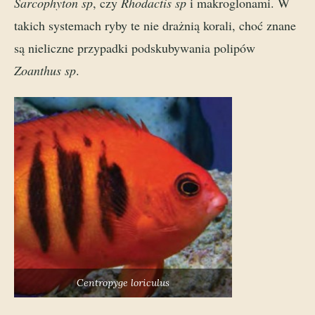
Sarcophyton sp
, czy
Rhodactis sp
i makroglonami. W
takich systemach ryby te nie drażnią korali, choć znane
są nieliczne przypadki podskubywania polipów
Zoanthus sp
.
Centropyge loriculus