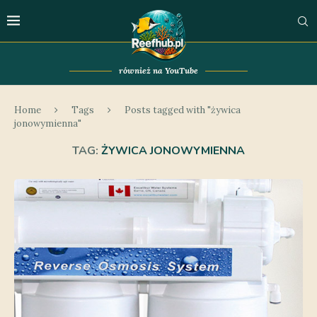
również na YouTube
Home
Tags
Posts tagged with "żywica
jonowymienna"
TAG:
ŻYWICA JONOWYMIENNA