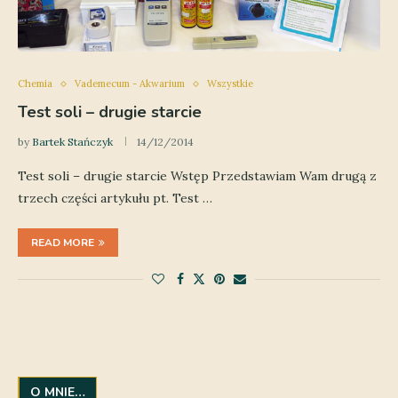
Chemia
Vademecum - Akwarium
Wszystkie
Test soli – drugie starcie
by
Bartek Stańczyk
14/12/2014
Test soli – drugie starcie Wstęp Przedstawiam Wam drugą z
trzech części artykułu pt. Test …
READ MORE
O MNIE…