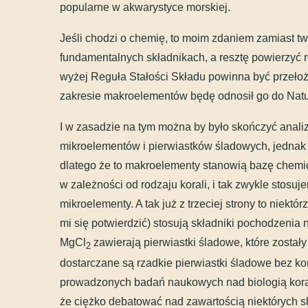
popularne w akwarystyce morskiej.
Jeśli chodzi o chemię, to moim zdaniem zamiast tw
fundamentalnych składnikach, a resztę powierzyć
wyżej Reguła Stałości Składu powinna być przełożo
zakresie makroelementów będę odnosił go do Nat
I w zasadzie na tym można by było skończyć analiz
mikroelementów i pierwiastków śladowych, jednak d
dlatego że to makroelementy stanowią bazę chemicz
w zależności od rodzaju korali, i tak zwykle stos
mikroelementy. A tak już z trzeciej strony to niektó
mi się potwierdzić) stosują składniki pochodzenia n
MgCl
zawierają pierwiastki śladowe, które został
2
dostarczane są rzadkie pierwiastki śladowe bez k
prowadzonych badań naukowych nad biologią korali
że ciężko debatować nad zawartością niektórych 