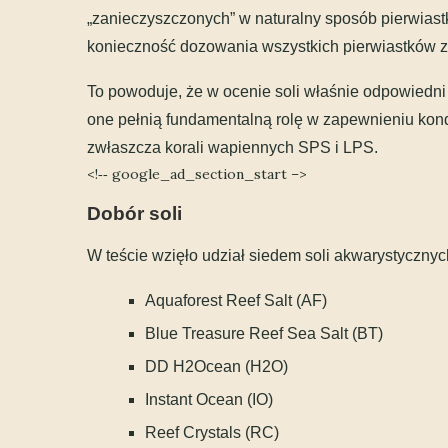
„zanieczyszczonych” w naturalny sposób pierwias
konieczność dozowania wszystkich pierwiastków z
To powoduje, że w ocenie soli właśnie odpowiedn
one pełnią fundamentalną rolę w zapewnieniu ko
zwłaszcza korali wapiennych SPS i LPS.
<!‐‐ google_ad_section_start –>
Dobór soli
W teście wzięło udział siedem soli akwarystycznyc
Aquaforest Reef Salt (AF)
Blue Treasure Reef Sea Salt (BT)
DD H2Ocean (H2O)
Instant Ocean (IO)
Reef Crystals (RC)