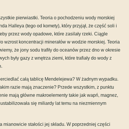
stkie pierwiastki. Teoria o pochodzeniu wody morskiej
 Halleya (tego od komety), który przyjął, że część soli i
by przez wody opadowe, które zasilały rzeki. Ciągle
wzrost koncentracji minerałów w wodzie morskiej. Teoria
iemy, że jony sodu trafiły do oceanów przez dno w okresie
ch były gazy z wnętrza ziemi, które trafiały do wody z
.
ierciedlać całą tablicę Mendelejewa? W żadnym wypadku.
w takim razie mają znaczenie? Przede wszystkim, z punktu
enie mają główne makroelementy takie jak wapń, magnez,
ć ustabilizowała się miliardy lat temu na niezmiennym
 mianowicie stałości jej składu. W poprzedniej części