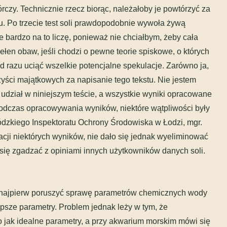
czy. Technicznie rzecz biorąc, należałoby je powtórzyć za
u. Po trzecie test soli prawdopodobnie wywoła żywą
e bardzo na to liczę, ponieważ nie chciałbym, żeby cała
łen obaw, jeśli chodzi o pewne teorie spiskowe, o których
d razu uciąć wszelkie potencjalne spekulacje. Zarówno ja,
rzyści majątkowych za napisanie tego tekstu. Nie jestem
udział w niniejszym teście, a wszystkie wyniki opracowane
 Podczas opracowywania wyników, niektóre wątpliwości były
dzkiego Inspektoratu Ochrony Środowiska w Łodzi, mgr.
acji niektórych wyników, nie dało się jednak wyeliminować
się zgadzać z opiniami innych użytkowników danych soli.
 najpierw poruszyć sprawę parametrów chemicznych wody
psze parametry. Problem jednak leży w tym, że
o jak idealne parametry, a przy akwarium morskim mówi się