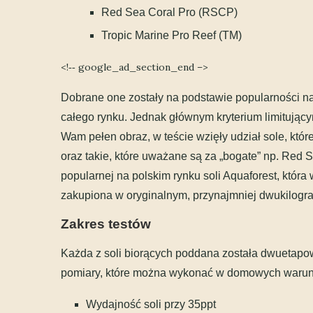
Red Sea Coral Pro (RSCP)
Tropic Marine Pro Reef (TM)
<!‐‐ google_ad_section_end –>
Dobrane one zostały na podstawie popularności n
całego rynku. Jednak głównym kryterium limitującym
Wam pełen obraz, w teście wzięły udział sole, któr
oraz takie, które uważane są za „bogate” np. Red 
popularnej na polskim rynku soli Aquaforest, któr
zakupiona w oryginalnym, przynajmniej dwukilo
Zakres testów
Każda z soli biorących poddana została dwuetapow
pomiary, które można wykonać w domowych warun
Wydajność soli przy 35ppt