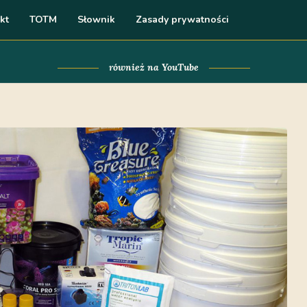
kt
TOTM
Słownik
Zasady prywatności
również na YouTube