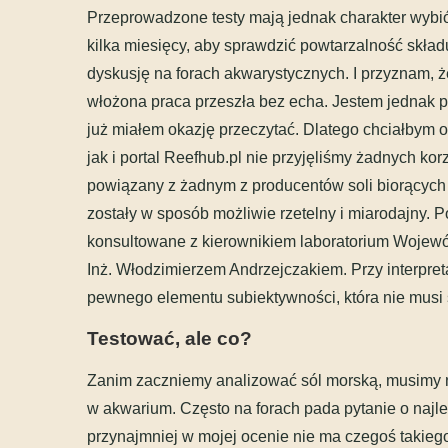
Przeprowadzone testy mają jednak charakter wybiór
kilka miesięcy, aby sprawdzić powtarzalność skład
dyskusję na forach akwarystycznych. I przyznam, ż
włożona praca przeszła bez echa. Jestem jednak pe
już miałem okazję przeczytać. Dlatego chciałbym o
jak i portal Reefhub.pl nie przyjęliśmy żadnych ko
powiązany z żadnym z producentów soli biorących 
zostały w sposób możliwie rzetelny i miarodajny.
konsultowane z kierownikiem laboratorium Wojewó
Inż. Włodzimierzem Andrzejczakiem. Przy interpret
pewnego elementu subiektywności, która nie musi 
Testować, ale co?
Zanim zaczniemy analizować sól morską, musimy
w akwarium. Często na forach pada pytanie o najle
przynajmniej w mojej ocenie nie ma czegoś takieg