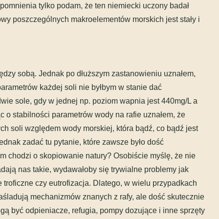
ypomnienia tylko podam, że ten niemiecki uczony badał
iowy poszczególnych makroelementów morskich jest stały i
ędzy sobą. Jednak po dłuższym zastanowieniu uznałem,
parametrów każdej soli nie byłbym w stanie dać
dwie sole, gdy w jednej np. poziom wapnia jest 440mg/L a
o stabilności parametrów wody na rafie uznałem, że
h soli względem wody morskiej, która bądź, co bądź jest
ednak zadać tu pytanie, które zawsze było dość
 chodzi o skopiowanie natury? Osobiście myślę, że nie
ładają nas takie, wydawałoby się trywialne problemy jak
 troficzne czy eutrofizacja. Dlatego, w wielu przypadkach
aśladują mechanizmów znanych z rafy, ale dość skutecznie
ą być odpieniacze, refugia, pompy dozujące i inne sprzęty