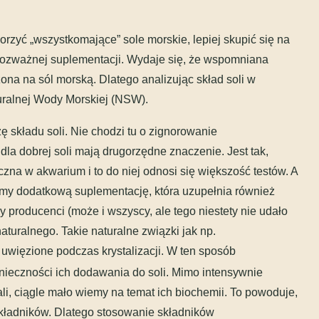
orzyć „wszystkomające” sole morskie, lepiej skupić się na
 rozważnej suplementacji. Wydaje się, że wspomniana
na na sól morską. Dlatego analizując skład soli w
uralnej Wody Morskiej (NSW).
ę składu soli. Nie chodzi tu o zignorowanie
la dobrej soli mają drugorzędne znaczenie. Jest tak,
na w akwarium i to do niej odnosi się większość testów. A
ujemy dodatkową suplementację, która uzupełnia również
rzy producenci (może i wszyscy, ale tego niestety nie udało
aturalnego. Takie naturalne związki jak np.
y uwięzione podczas krystalizacji. W ten sposób
onieczności ich dodawania do soli. Mimo intensywnie
, ciągle mało wiemy na temat ich biochemii. To powoduje,
składników. Dlatego stosowanie składników