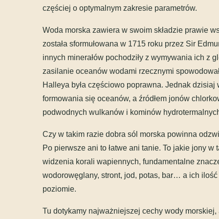
częściej o optymalnym zakresie parametrów.
Woda morska zawiera w swoim składzie prawie wszy
została sformułowana w 1715 roku przez Sir Edmunda
innych minerałów pochodziły z wymywania ich z gle
zasilanie oceanów wodami rzecznymi spowodowało 
Halleya była częściowo poprawna. Jednak dzisiaj w
formowania się oceanów, a źródłem jonów chlorkowy
podwodnych wulkanów i kominów hydrotermalnych
Czy w takim razie dobra sól morska powinna odzw
Po pierwsze ani to łatwe ani tanie. To jakie jony 
widzenia korali wapiennych, fundamentalne znacz
wodorowęglany, stront, jod, potas, bar… a ich iloś
poziomie.
Tu dotykamy najważniejszej cechy wody morskiej, a