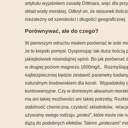
artykułu wyjaśniłem zasadę Dittmara, więc dla prz
skład wody morskiej. Odkrył on, że stosunek ilośc
niezależny od szerokości i długości geograficznej.
Porównywać, ale do czego?
W pierwszym odruchu miałem porównać te sole mi
że to kiepski pomysł. Dysponując tak duża ilością 
jakiejkolwiek miarodajnej opinii. Bo jak porównać 
w drugiej poziom magnezu 1600mg/L. Rozmyślając 
najbezpieczniej będzie zestawić parametry badanyc
naturalnym środowiskiem dla korali. Wypadałoby j
kontrowersyjne. Czy w domowym akwarium morskim
ma ani takiej możliwości ani takiej potrzeby. Rozk
stabilność chemiczna, czystość składników, relacje
używamy swego rodzaju „protez”, które może nie n
dążą do podobnych efektów. Takimi „protezami” mog