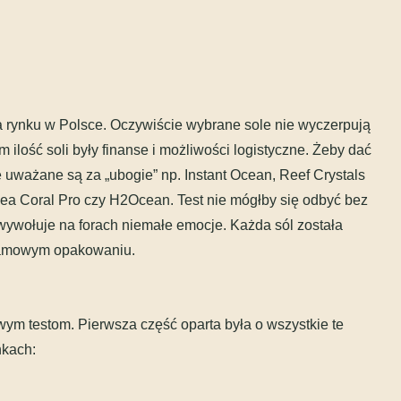
a rynku w Polsce. Oczywiście wybrane sole nie wyczerpują
 ilość soli były finanse i możliwości logistyczne. Żeby dać
e uważane są za „ubogie” np. Instant Ocean, Reef Crystals
Sea Coral Pro czy H2Ocean. Test nie mógłby się odbyć bez
a wywołuje na forach niemałe emocje. Każda sól została
gramowym opakowaniu.
ym testom. Pierwsza część oparta była o wszystkie te
kach: