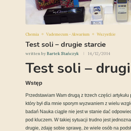
Chemia
Vademecum - Akwarium
Wszystkie
Test soli – drugie starcie
written by
Bartek Stańczyk
14/12/2014
Test soli – drugi
Wstęp
Przedstawiam Wam drugą z trzech części artykułu pt
który był dla mnie sporym wyzwaniem z wielu wzg
badań Nauka ciągle nie jest w stanie dać odpowied
pod kluczem. W takiej sytuacji trudno jest jedno
drugie, zdaję sobie sprawę, że wiele osób na podst