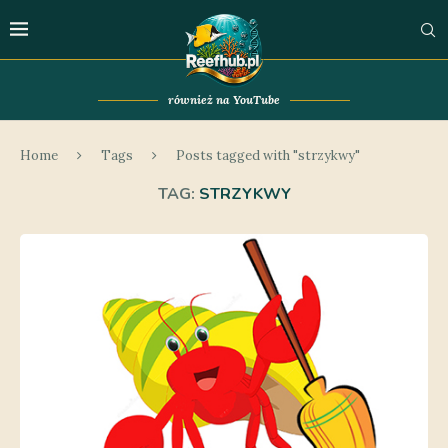
również na YouTube
Home
Tags
Posts tagged with "strzykwy"
TAG:
STRZYKWY