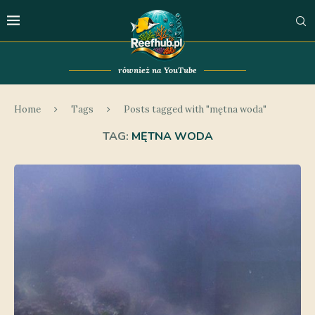
również na YouTube
Home
Tags
Posts tagged with "mętna woda"
TAG:
MĘTNA WODA