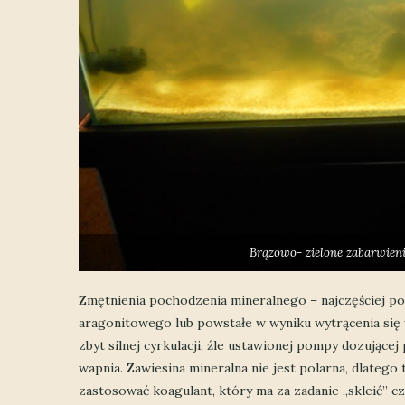
Brązowo- zielone zabarwien
Zmętnienia pochodzenia mineralnego – najczęściej po
aragonitowego lub powstałe w wyniku wytrącenia się
zbyt silnej cyrkulacji, źle ustawionej pompy dozujące
wapnia. Zawiesina mineralna nie jest polarna, dlateg
zastosować koagulant, który ma za zadanie „skleić” cz