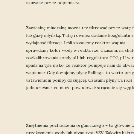
usuwane przez odpieniacz.
Zawiesinę mineralną można też filtrować przez watę fi
lub gazę młyńską. Tutaj również dodanie koagulantu 
wydajność filtracji. Jeśli stosujemy reaktor wapnia,
sprawdźmy kolor wody w reaktorze. Czasami, na skut
rozkalibrowania sondy pH lub regulatora CO2, pH w 
spada na tyle nisko, że reaktor pompuje nam do akw
wapienne. Gdy dozujemy płyny Ballinga, to warto przy
ustawieniom pompy dozującej. Czasami płyny Ca i KH 
jednocześnie, co może powodować strącanie się węgl
Zmętnienia pochodzenia organicznego – to głównie za
przeżyźnienia wody lub płynu typu VSV. Zakwity bakt