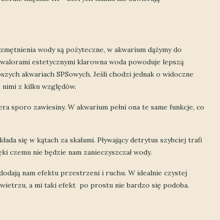
 zmętnienia wody są pożyteczne, w akwarium dążymy do
i walorami estetycznymi klarowna woda powoduje lepszą
ębszych akwariach SPSowych. Jeśli chodzi jednak o widoczne
 nimi z kilku względów.
ra sporo zawiesiny. W akwarium pełni ona te same funkcje, co
kłada się w kątach za skałami. Pływający detrytus szybciej trafi
ięki czemu nie będzie nam zanieczyszczał wody.
odają nam efektu przestrzeni i ruchu. W idealnie czystej
wietrzu, a mi taki efekt po prostu nie bardzo się podoba.