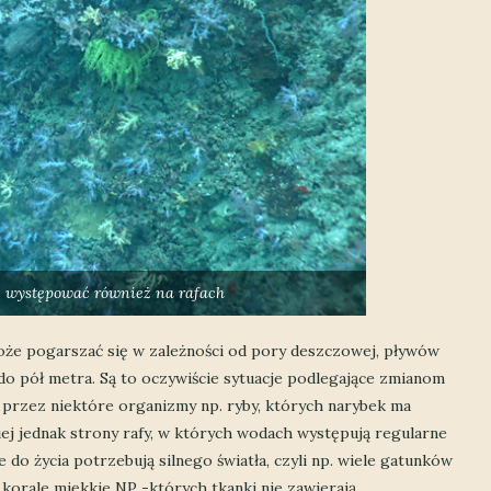
 występować również na rafach
że pogarszać się w zależności od pory deszczowej, pływów
o pół metra. Są to oczywiście sytuacje podlegające zmianom
przez niektóre organizmy np. ryby, których narybek ma
ej jednak strony rafy, w których wodach występują regularne
do życia potrzebują silnego światła, czyli np. wiele gatunków
 korale miękkie NP -których tkanki nie zawierają