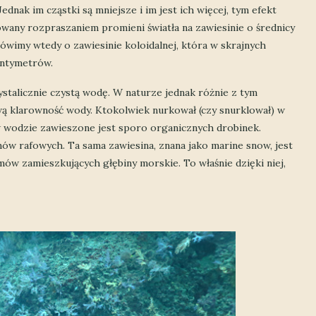
dnak im cząstki są mniejsze i im jest ich więcej, tym efekt
owany rozpraszaniem promieni światła na zawiesinie o średnicy
Mówimy wtedy o zawiesinie koloidalnej, która w skrajnych
entymetrów.
talicznie czystą wodę. W naturze jednak różnie z tym
wą klarowność wody. Ktokolwiek nurkował (czy snurklował) w
w wodzie zawieszone jest sporo organicznych drobinek.
ów rafowych. Ta sama zawiesina, znana jako marine snow, jest
ów zamieszkujących głębiny morskie. To właśnie dzięki niej,