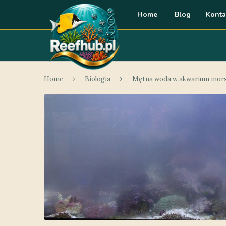
Home
Blog
Konta
Home
Biologia
Mętna woda w akwarium mor