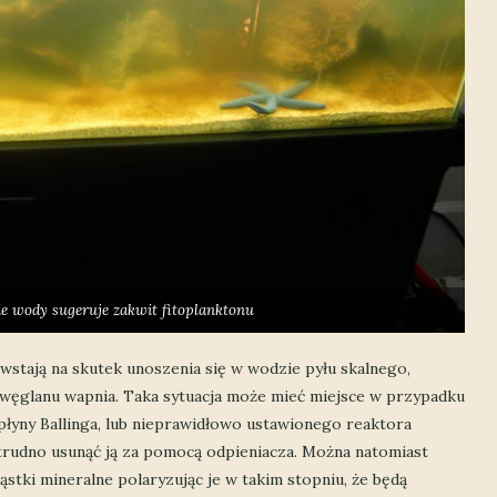
ie wody sugeruje zakwit fitoplanktonu
wstają na skutek unoszenia się w wodzie pyłu skalnego,
 węglanu wapnia. Taka sytuacja może mieć miejsce w przypadku
j płyny Ballinga, lub nieprawidłowo ustawionego reaktora
o trudno usunąć ją za pomocą odpieniacza. Można natomiast
ąstki mineralne polaryzując je w takim stopniu, że będą