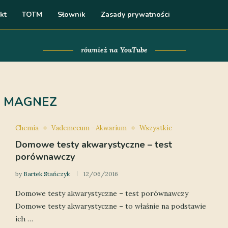
kt
TOTM
Słownik
Zasady prywatności
również na YouTube
:
MAGNEZ
Chemia
Vademecum - Akwarium
Wszystkie
Domowe testy akwarystyczne – test
porównawczy
by
Bartek Stańczyk
12/06/2016
Domowe testy akwarystyczne – test porównawczy
Domowe testy akwarystyczne – to właśnie na podstawie
ich …