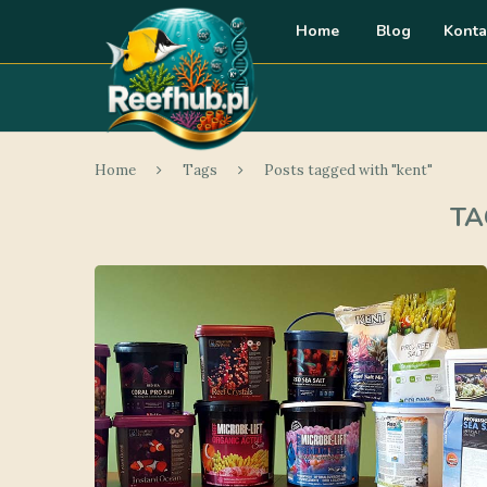
Home
Blog
Konta
Home
Tags
Posts tagged with "kent"
TA