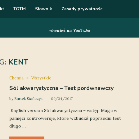
kt
TOTM
Słownik
Zasady prywatności
również na YouTube
G:
KENT
Chemia
Wszystkie
Sól akwarystyczna – Test porównawczy
by
Bartek Stańczyk
09/04/2017
English version Sól akwarystyczna – wstęp Mając w
pamięci kontrowersje, które wzbudził poprzedni test
długo …