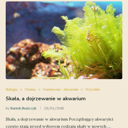
Biologia
Chemia
Vademecum - Akwarium
Wszystkie
Skała, a dojrzewanie w akwarium
by
Bartek Stańczyk
29/03/2015
Skała, a dojrzewanie w akwarium Początkujący akwaryści
często stają przed wyborem rodzaju skały w nowych …