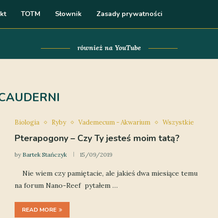
kt
TOTM
Słownik
Zasady prywatności
również na YouTube
CAUDERNI
Biologia
Ryby
Vademecum - Akwarium
Wszystkie
Pterapogony – Czy Ty jesteś moim tatą?
by
Bartek Stańczyk
15/09/2019
Nie wiem czy pamiętacie, ale jakieś dwa miesiące temu
na forum Nano-Reef pytałem …
READ MORE