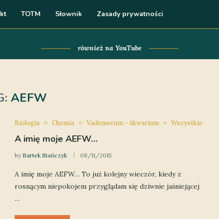
kt
TOTM
Słownik
Zasady prywatności
również na YouTube
G:
AEFW
Biologia
Chemia
Vademecum - Akwarium
Wszystkie
A imię moje AEFW…
by
Bartek Stańczyk
08/11/2015
A imię moje AEFW… To już kolejny wieczór, kiedy z
rosnącym niepokojem przyglądam się dziwnie jaśniejącej
…