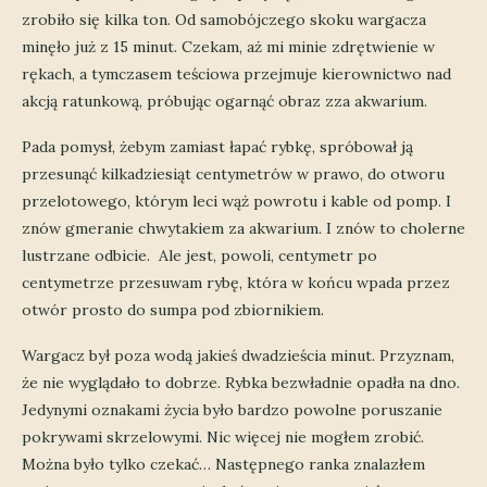
zrobiło się kilka ton. Od samobójczego skoku wargacza
minęło już z 15 minut. Czekam, aż mi minie zdrętwienie w
rękach, a tymczasem teściowa przejmuje kierownictwo nad
akcją ratunkową, próbując ogarnąć obraz zza akwarium.
Pada pomysł, żebym zamiast łapać rybkę, spróbował ją
przesunąć kilkadziesiąt centymetrów w prawo, do otworu
przelotowego, którym leci wąż powrotu i kable od pomp. I
znów gmeranie chwytakiem za akwarium. I znów to cholerne
lustrzane odbicie. Ale jest, powoli, centymetr po
centymetrze przesuwam rybę, która w końcu wpada przez
otwór prosto do sumpa pod zbiornikiem.
Wargacz był poza wodą jakieś dwadzieścia minut. Przyznam,
że nie wyglądało to dobrze. Rybka bezwładnie opadła na dno.
Jedynymi oznakami życia było bardzo powolne poruszanie
pokrywami skrzelowymi. Nic więcej nie mogłem zrobić.
Można było tylko czekać… Następnego ranka znalazłem