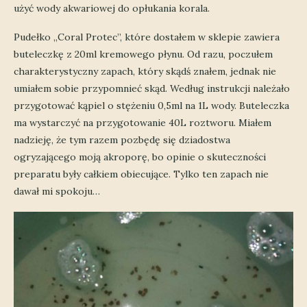
użyć wody akwariowej do opłukania korala.
Pudełko „Coral Protec”, które dostałem w sklepie zawiera
buteleczkę z 20ml kremowego płynu. Od razu, poczułem
charakterystyczny zapach, który skądś znałem, jednak nie
umiałem sobie przypomnieć skąd. Według instrukcji należało
przygotować kąpiel o stężeniu 0,5ml na 1L wody. Buteleczka
ma wystarczyć na przygotowanie 40L roztworu. Miałem
nadzieję, że tym razem pozbędę się dziadostwa
ogryzającego moją akroporę, bo opinie o skuteczności
preparatu były całkiem obiecujące. Tylko ten zapach nie
dawał mi spokoju…