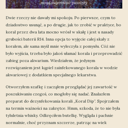
mogą sugerować pasożyty
Dwie rzeczy nie dawały mi spokoju. Po pierwsze, czym to
dziadostwo usunąć, a po drugie, jak to zrobić w praktyce, bo
koral przez dwa lata mocno wrósł w skałę i jest u nasady
grubości baterii R14. Inna opcja to wyjęcie całej skały z
koralem, ale sama myśl mnie wyleczyła z pomysłu. Cóż nie
było wyjścia, trzeba było jakoś ułamać korala i przeprowadzić
zabieg poza akwarium. Wiedziałem, że jedynym
rozwiązaniem jest kąpiel zainfekowanego korala w wodzie
akwariowej z dodatkiem specjalnego lekarstwa.
Otworzyłem szafkę i zacząłem przeglądać jej zawartość w
poszukiwaniu czegoś, co mogłoby się nadać. Znalazłem
preparat do dezynfekowania korali „Koral Dip”. Spojrzałem
na termin ważności na zakrętce. Hmm, szkoda, że to nie była
tyluletnia whisky. Odkręciłem butelkę. Wygląda i pachnie
normalnie, choć przyznam szczerze, patrząc na wiek