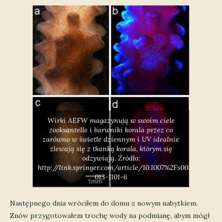
Wirki AEFW magazynują w swoim ciele
zooksantelle i barwniki korala przez co
zarówno w świetle dziennym i UV idealnie
zlewają się z tkanką korala, którym się
odzywiają. Źródło:
http://link.springer.com/article/10.1007%2Fs00338-
013-1101-6
Następnego dnia wróciłem do domu z nowym nabytkiem.
Znów przygotowałem trochę wody na podmianę, abym mógł