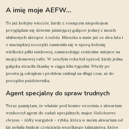
A imię moje AEFW…
To już kolejny wieczór, kiedy z rosnącym niepokojem
przyglądam się dziwnie jaśniejącej gałązce jednej z moich
ulubionych akropor
A.valida
. Mieszka u mnie już ze dwa lata i
z maciupkiej szczepki zamieniła się w sporą kolonię
wielkości piłki siatkowej, zamieszkując centralne miejsce na
mojej domowej rafie. W zeszłym roku był epizod, kiedy jedna
gałązka straciła tkankę w ciągu kilu tygodni. Wtedy po
prostu ją odciąłem i problem zniknął na długi czas, aż do
początku października.
Agent specjalny do spraw trudnych
Teraz pamiętam, że właśnie pod koniec września z
akwarium
wyskoczył agent do zadań specjalnych, major
Halichoeres
chrysus
– żółty wargatek – rybka, która w moim akwarium od
lat pełniła funkcję czyściciela wszelkiego tałatajstwa, które