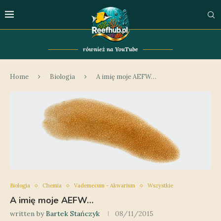
również na YouTube
Home
Biologia
A imię moje AEFW…
Biologia
Chemia
Vademecum - Akwarium
Wszystkie
A imię moje AEFW…
written by
Bartek Stańczyk
08/11/2015