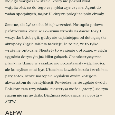
mojego wargacza w stanie, który nie pozostawiał
wątpliwości, co do tego czy rybka żyje czy nie. Agent do
zadań specjalnych, major
H. chrysys
poległ na polu chwały.
Smutne, ale żyć trzeba. Minął wrzesień. Nastąpiła polowa
października. Życie w akwarium wróciło na dawne tory. I
wszystko byłoby git, gdyby nie ta jaśniejąca od dołu gałązka
akropory. Ciągle miałem nadzieje, że to nic, że to tylko
wrażenie optyczne. Niestety to wrażenie optyczne, w ciągu
tygodnia dotyczyło już kilku gałązek. Charakterystyczne
plamki na tkance w zasadzie nie pozostawiały wątpliwości,
ale konsylium musi być. Ułamałem kawałek korala i zrobiłem
parę fotek, które następnie wysłałem dwóm kolegom
akwarystom do identyfikacji. Powiedzenie, że „gdzie dwóch
Polaków, tam trzy zdania” niestety (a może i „stety”) się tym
razem nie sprawdziło. Diagnoza jednoznaczna i prosta –
AEFW.
AEFW