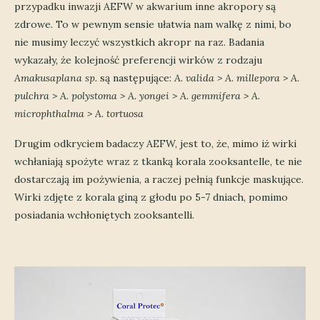
przypadku inwazji AEFW w akwarium inne akropory są
zdrowe. To w pewnym sensie ułatwia nam walkę z nimi, bo
nie musimy leczyć wszystkich akropr na raz. Badania
wykazały, że kolejność preferencji wirków z rodzaju
Amakusaplana sp.
są następujące:
A. valida > A. millepora > A.
pulchra > A. polystoma > A. yongei > A. gemmifera > A.
microphthalma > A. tortuosa
Drugim odkryciem badaczy AEFW, jest to, że, mimo iż wirki
wchłaniają spożyte wraz z tkanką korala zooksantelle, te nie
dostarczają im pożywienia, a raczej pełnią funkcje maskujące.
Wirki zdjęte z korala giną z głodu po 5-7 dniach, pomimo
posiadania wchłoniętych zooksantelli.