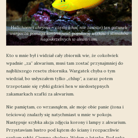
Halichoeres chrysus – często (choć nie zawsze) ten gatunek
wargacza pomaga kontrolować populację wirków i ślimaków
nagoskrzelnych w akwarium.
Kto u mnie był i widział cały zbiornik wie, że cokolwiek
wpadnie „za” akwarium, musi tam zostać przynajmniej do
najbliższego resetu zbiornika. Wargatek chyba o tym
wiedział, bo usłyszałem tylko „chlup”, a zaraz potem
trzepotanie się rybki gdzieś hen w niedostępnych
zakamarkach szafki za akwarium.
Nie pamiętam, co wrzasnąłem, ale moje obie panie (żona i
teściowa) znalazły się natychmiast u mnie w pokoju.
Następuje szybka akcja zdjęcia korony i lampy z akwarium.
Przystawiam lustro pod kątem do ściany i rozpaczliwie
szukam rybki. Ciemno cholera. Wołam o latarkę. Pod ręka