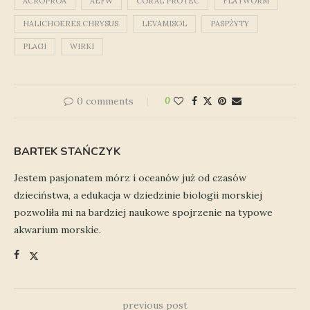
ACROPROA
AEFW
CORAL PROTEC
FLATWORM
HALICHOERES CHRYSUS
LEVAMISOL
PASPŻYTY
PLAGI
WIRKI
0 comments
0
BARTEK STAŃCZYK
Jestem pasjonatem mórz i oceanów już od czasów
dzieciństwa, a edukacja w dziedzinie biologii morskiej
pozwoliła mi na bardziej naukowe spojrzenie na typowe
akwarium morskie.
previous post