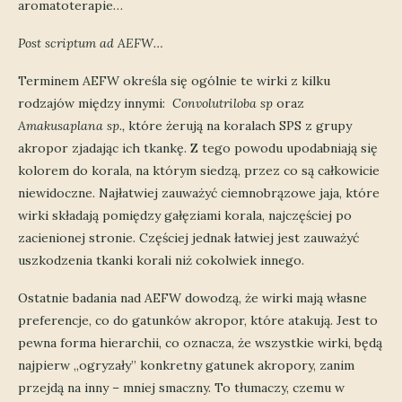
aromatoterapie…
Post scriptum ad AEFW…
Terminem AEFW określa się ogólnie te wirki z kilku
rodzajów między innymi:
Convolutriloba sp
oraz
Amakusaplana sp.,
które żerują na koralach SPS z grupy
akropor zjadając ich tkankę. Z tego powodu upodabniają się
kolorem do korala, na którym siedzą, przez co są całkowicie
niewidoczne. Najłatwiej zauważyć ciemnobrązowe jaja, które
wirki składają pomiędzy gałęziami korala, najczęściej po
zacienionej stronie. Częściej jednak łatwiej jest zauważyć
uszkodzenia tkanki korali niż cokolwiek innego.
Ostatnie badania nad AEFW dowodzą, że wirki mają własne
preferencje, co do gatunków akropor, które atakują. Jest to
pewna forma hierarchii, co oznacza, że wszystkie wirki, będą
najpierw „ogryzały” konkretny gatunek akropory, zanim
przejdą na inny – mniej smaczny. To tłumaczy, czemu w