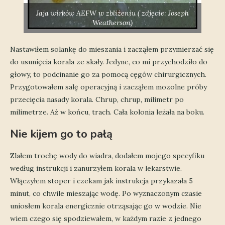
Jaja wirków AEFW w zbliżeniu ( zdjęcie: Joseph
Weatherson)
Nastawiłem solankę do mieszania i zacząłem przymierzać się
do usunięcia korala ze skały. Jedyne, co mi przychodziło do
głowy, to podcinanie go za pomocą cęgów chirurgicznych.
Przygotowałem salę operacyjną i zacząłem mozolne próby
przecięcia nasady korala. Chrup, chrup, milimetr po
milimetrze. Aż w końcu, trach. Cała kolonia leżała na boku.
Nie kijem go to pałą
Zlałem trochę wody do wiadra, dodałem mojego specyfiku
według instrukcji i zanurzyłem korala w lekarstwie.
Włączyłem stoper i czekam jak instrukcja przykazała 5
minut, co chwile mieszając wodę. Po wyznaczonym czasie
uniosłem korala energicznie otrząsając go w wodzie. Nie
wiem czego się spodziewałem, w każdym razie z jednego