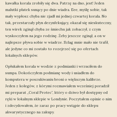
kawałka korala zrobiły się dwa. Patrzę na dno, jest! Jeden
malutki płatek sunący po dnie wiadra. Eee, myślę sobie, tak
mały wypłosz chyba nie zjadł mi jednej czwartej korala. No
tak, przestarzały płyn dezynfekujący, okazał się nieskuteczny,
ten wirek zginął chyba ze śmiechu jak zobaczył, z czym
wyskoczyłem na jego rodzinę. Żeby jeszcze zginął, a on w
najlepsze pływa sobie w wiadrze. Szlag mnie mało nie trafił,
ale jedyne co mi zostało to rozejrzeć się po ofertach
lokalnych sklepów.
Opłukałem korala w wodzie z podmianki i wrzuciłem do
sumpa. Dokończyłem podmianę wody i usiadłem do
komputera w poszukiwaniu broni o większym kalibrze.
Jeden z kolegów, z kórymi rozmawiałem wcześniej poradził
mi preparat „Coral Protec”, który o dziwo był dostępny od
ręki w lokalnym sklepie w Londynie. Poczytałem opinie o nim
i zdecydowałem, że zaraz po pracy wstąpie do sklepu
akwarystycznego na zakupy.