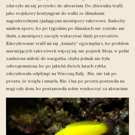
zdarzyło mi się przywlec do akwarium. Do zbiornika trafił,
jako wojskowy kontyngent do walki ze ślimakami
nagoskrzelnymi zjadającymi montipory talerzowe.
Radochy
miałem sporo, bo po tygodniu po ślimakach nie zostało ani
śladu, a montipory zaczęły wykazywać ślady przyrostów.
Zdecydowanie trafił mi się „kumaty” egzemplarz, bo problem
marniejących talerzówek więcej się nie pojawił. Moja, w pełni
zasłużona miłość do wargatka, chyba jednak nie była
odwzajemniona, bo po jakichś dwóch latach rybka
zdecydowała odpłynąć na Wieczną Rafę. Nie, nie tak po
prostu, że wzięła i umarła. Nie. Ona po prostu postawiła na
nogi cały dom, bo postanowiła sobie wyskoczyć za akwarium.