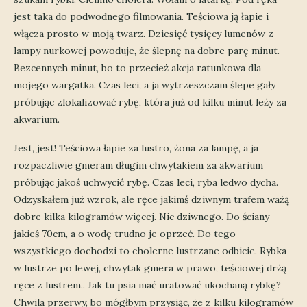
jest taka do podwodnego filmowania. Teściowa ją łapie i
włącza prosto w moją twarz. Dziesięć tysięcy lumenów z
lampy nurkowej powoduje, że ślepnę na dobre parę minut.
Bezcennych minut, bo to przecież akcja ratunkowa dla
mojego wargatka. Czas leci, a ja wytrzeszczam ślepe gały
próbując zlokalizować rybę, która już od kilku minut leży za
akwarium.
Jest, jest! Teściowa łapie za lustro, żona za lampę, a ja
rozpaczliwie gmeram długim chwytakiem za akwarium
próbując jakoś uchwycić rybę. Czas leci, ryba ledwo dycha.
Odzyskałem już wzrok, ale ręce jakimś dziwnym trafem ważą
dobre kilka kilogramów więcej. Nic dziwnego. Do ściany
jakieś 70cm, a o wodę trudno je oprzeć. Do tego
wszystkiego dochodzi to cholerne lustrzane odbicie. Rybka
w lustrze po lewej, chwytak gmera w prawo, teściowej drżą
ręce z lustrem.. Jak tu psia mać uratować ukochaną rybkę?
Chwila przerwy, bo mógłbym przysiąc, że z kilku kilogramów