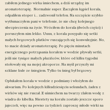
zabiłem jednego wirka śmiechem, a dziś urządzę im
aromatoterapię. Normalnie super. Zacząłem kąpiel korala,
odpaliłem stoper i… zadzwonił telefon. Na szczęście szybko
wytłumaczyłem pani w telefonie, że nie chcę kolejnego
ubezpieczenia na życie. Wróciłem do korala (dwóch części) i
poruszyłem nim lekko. Uuuu, z korala posypało się setki
małych brązowych płatków ruszających się konwulsyjnie. No,
to macie dziady aromatoterapię. Po pięciu minutach
energicznego potrząsania koralem w wodzie pływały setki,
jeśli nie tysiące małych płazińców, które od kilku tygodni
stołowały się na mojej akroporze. Na myśl przyszły mi
szklane kule ze śniegiem. Tylko tu śnieg był brązowy.
Opłukałem korala w wodzie z podmiany i włożyłem do
akwarium. Po kolejnych kilkudziesięciu sekundach, żaden z
wirków się nie ruszał. Z uśmiechem na twarzy zlałem wodę z
wiadra do kibelka. Niestety na koralu zostało jeszcze sporo
jajeczek, więc na pewno za tydzień zaproszę młode wirki na