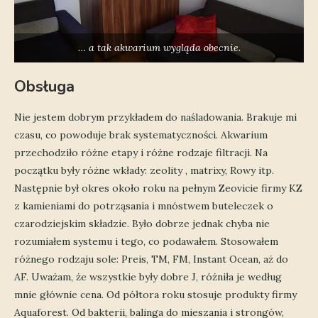
… a tak akwarium wygląda obecnie.
Obsługa
Nie jestem dobrym przykładem do naśladowania. Brakuje mi
czasu, co powoduje brak systematyczności. Akwarium
przechodziło różne etapy i różne rodzaje filtracji. Na
początku były różne wkłady: zeolity , matrixy, Rowy itp.
Następnie był okres około roku na pełnym Zeovicie firmy KZ
z kamieniami do potrząsania i mnóstwem buteleczek o
czarodziejskim składzie. Było dobrze jednak chyba nie
rozumiałem systemu i tego, co podawałem. Stosowałem
różnego rodzaju sole: Preis, TM, FM, Instant Ocean, aż do
AF. Uważam, że wszystkie były dobre J, różniła je według
mnie głównie cena. Od półtora roku stosuje produkty firmy
Aquaforest. Od bakterii, balinga do mieszania i strongów,