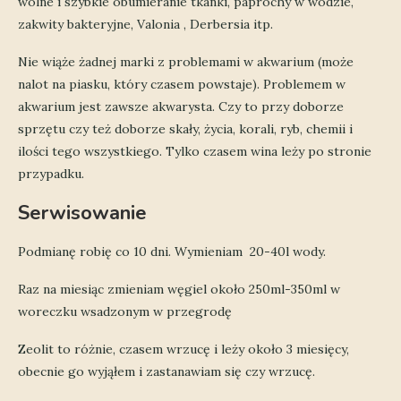
wolne i szybkie obumieranie tkanki, paprochy w wodzie,
zakwity bakteryjne, Valonia , Derbersia itp.
Nie wiąże żadnej marki z problemami w akwarium (może
nalot na piasku, który czasem powstaje). Problemem w
akwarium jest zawsze akwarysta. Czy to przy doborze
sprzętu czy też doborze skały, życia, korali, ryb, chemii i
ilości tego wszystkiego. Tylko czasem wina leży po stronie
przypadku.
Serwisowanie
Podmianę robię co 10 dni. Wymieniam 20-40l wody.
Raz na miesiąc zmieniam węgiel około 250ml-350ml w
woreczku wsadzonym w przegrodę
Zeolit to różnie, czasem wrzucę i leży około 3 miesięcy,
obecnie go wyjąłem i zastanawiam się czy wrzucę.