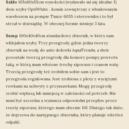
Szkło
105x60x55cm wysokości (wydawało mi się idealne J)
dwie szyby OptiWhite , komin zewnętrzny z wbudowanym
waveboxem na pompie Tunze 6055 i sterowniku i to był
strzał w dziesiątkę. W obecnej formie istnieje 3 lata.
Sump
100x40x40cm standardowy zbiornik, w który sam
wklejałem szyby. Trzy przegrody, gdzie jedna tworzy
zbiornik na wodę do auto dolewki AquaTrendu, a dwie
pozostałe tworzą przegrodę dla komory pompy powrotu
taką, w którą mam włożone trochę siporaxu i czasem watę.
Trzecią przegrodę też zrobiłem sobie sam i jest to
przegroda regulowana. Jest zrobiona z plexy z wyciętymi
rowkami na uchwyty z przyssawkami. Mogę przegrodę
zrobić większą lub mniejszą w zależności od potrzeb. Nie
musi być szczelna a wymusza odpowiedni przepływ przez
resztę siporaxu, którego mam obecnie 10l. Dlatego tak dużo,
że dojrzewa do następnego zbiornika, który planuje wkrótce
odpalić.