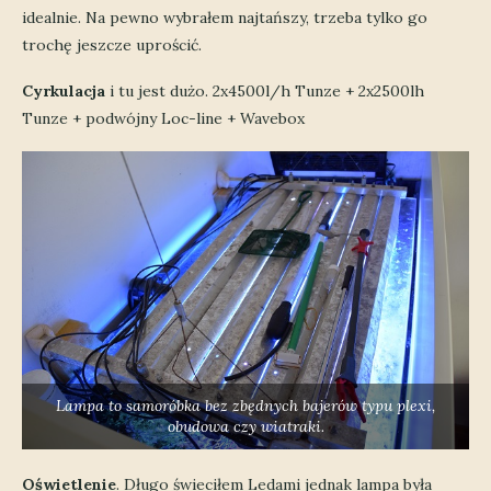
idealnie. Na pewno wybrałem najtańszy, trzeba tylko go
trochę jeszcze uprościć.
Cyrkulacja
i tu jest dużo. 2x4500l/h Tunze + 2x2500lh
Tunze + podwójny Loc-line + Wavebox
Lampa to samoróbka bez zbędnych bajerów typu plexi,
obudowa czy wiatraki.
Oświetlenie
. Długo świeciłem Ledami jednak lampa była