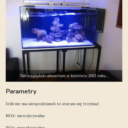
Tak wyglądało akwarium w kwietniu 2013 roku…
Parametry
Jeśli nie ma niespodzianek to staram się trzymać:
NO3= niewykrywalne
PO4= niewykrywalne