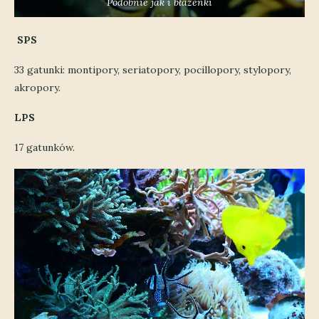
Podobnie jak i błazenki
SPS
33 gatunki: montipory, seriatopory, pocillopory, stylopory,
akropory.
LPS
17 gatunków.