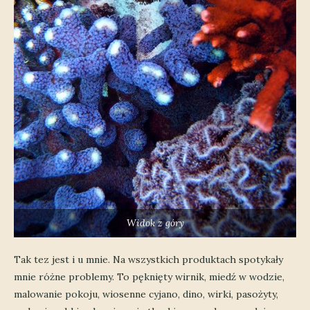
Widok z góry
Tak tez jest i u mnie. Na wszystkich produktach spotykały
mnie różne problemy. To pęknięty wirnik, miedź w wodzie,
malowanie pokoju, wiosenne cyjano, dino, wirki, pasożyty,