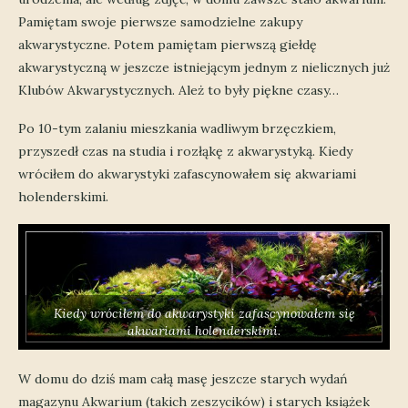
Pamiętam swoje pierwsze samodzielne zakupy
akwarystyczne. Potem pamiętam pierwszą giełdę
akwarystyczną w jeszcze istniejącym jednym z nielicznych już
Klubów Akwarystycznych. Ależ to były piękne czasy…
Po 10-tym zalaniu mieszkania wadliwym brzęczkiem,
przyszedł czas na studia i rozłąkę z akwarystyką. Kiedy
wróciłem do akwarystyki zafascynowałem się akwariami
holenderskimi.
Kiedy wróciłem do akwarystyki zafascynowałem się
akwariami holenderskimi.
W domu do dziś mam całą masę jeszcze starych wydań
magazynu Akwarium (takich zeszycików) i starych książek