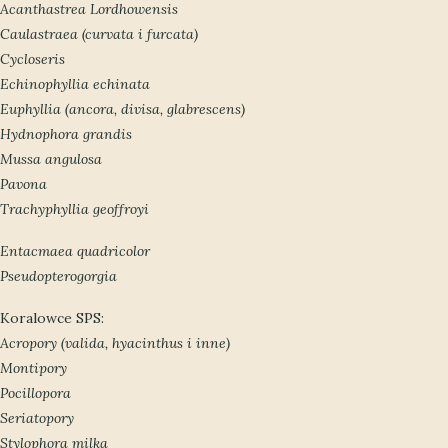
Acanthastrea Lordhowensis
Caulastraea (curvata i furcata)
Cycloseris
Echinophyllia echinata
Euphyllia (ancora, divisa, glabrescens)
Hydnophora grandis
Mussa angulosa
Pavona
Trachyphyllia geoffroyi
Entacmaea quadricolor
Pseudopterogorgia
Koralowce SPS:
Acropory (valida, hyacinthus i inne)
Montipory
Pocillopora
Seriatopory
Stylophora milka