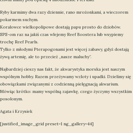
Ryby karmimy dwa razy dziennie, rano mrożonkami, a wieczorem
pokarmem suchym.
Koralowce wielkopolipowe dostają papu prosto do dziobów.
SPS-om raz na jakiś czas wlejemy Reef Boostera lub wsypiemy
trochę Reef Pearls.
Tylko z młodymi Pterapogonami jest więcej zabawy, gdyż dostają
żywą artemię, ale to przecież „nasze maluchy”.
Najbardziej cieszy nas fakt, że akwarystyka morska jest naszym
wspólnym hobby. Razem przeżywamy wzloty i upadki. Dzielimy się
obowiązkami związanymi z codzienną pielęgnacją akwarium.
Mówiąc krótko: mamy wspólną zajawkę, czego życzymy wszystkim
posolonym.
Agata i Krzysiek
[justified_image_grid preset=1 ng_gallery=44]