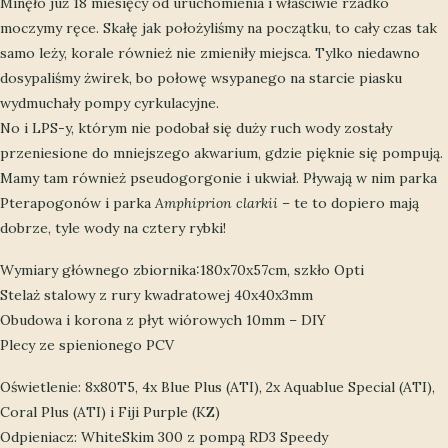
Minęło już 18 miesięcy od uruchomienia i właściwie rzadko
moczymy ręce. Skałę jak położyliśmy na początku, to cały czas tak
samo leży, korale również nie zmieniły miejsca. Tylko niedawno
dosypaliśmy żwirek, bo połowę wsypanego na starcie piasku
wydmuchały pompy cyrkulacyjne.
No i LPS-y, którym nie podobał się duży ruch wody zostały
przeniesione do mniejszego akwarium, gdzie pięknie się pompują.
Mamy tam również pseudogorgonie i ukwiał. Pływają w nim parka
Pterapogonów i parka
Amphiprion clarkii
– te to dopiero mają
dobrze, tyle wody na cztery rybki!
Wymiary głównego zbiornika:180x70x57cm, szkło Opti
Stelaż stalowy z rury kwadratowej 40x40x3mm
Obudowa i korona z płyt wiórowych 10mm – DIY
Plecy ze spienionego PCV
Oświetlenie: 8x80T5, 4x Blue Plus (ATI), 2x Aquablue Special (ATI),
Coral Plus (ATI) i Fiji Purple (KZ)
Odpieniacz: WhiteSkim 300 z pompą RD3 Speedy