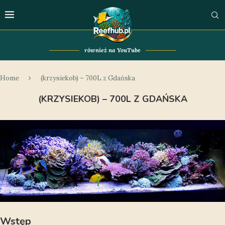
również na YouTube
Home
(krzysiekob) – 700L z Gdańska
(KRZYSIEKOB) – 700L Z GDAŃSKA
Wstęp