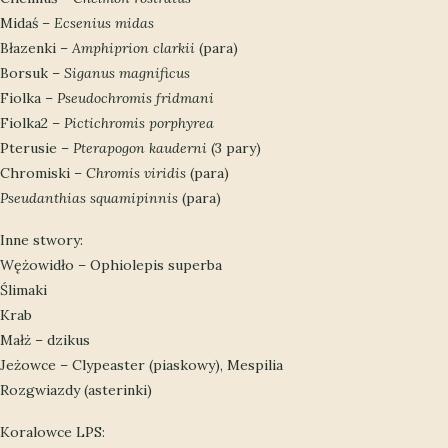
Midaś –
Ecsenius midas
Błazenki –
Amphiprion clarkii
(para)
Borsuk –
Siganus magnificus
Fiolka –
Pseudochromis fridmani
Fiolka2 –
Pictichromis porphyrea
Pterusie –
Pterapogon kauderni
(3 pary)
Chromiski –
Chromis viridis
(para)
Pseudanthias squamipinnis
(para)
Inne stwory:
Wężowidło – Ophiolepis superba
Ślimaki
Krab
Małż – dzikus
Jeżowce – Clypeaster (piaskowy), Mespilia
Rozgwiazdy (asterinki)
Koralowce LPS: