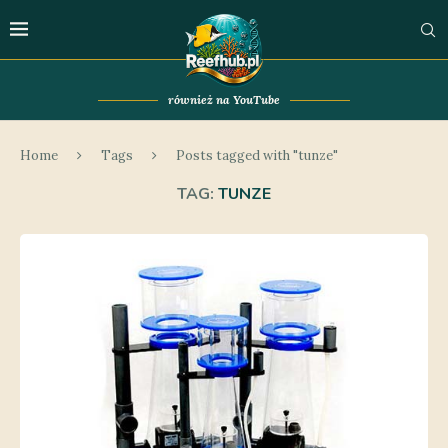
również na YouTube
Home
Tags
Posts tagged with "tunze"
TAG:
TUNZE