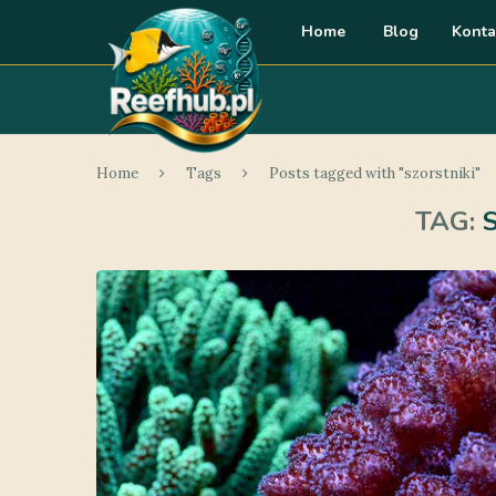
Home
Blog
Konta
Home
Tags
Posts tagged with "szorstniki"
TAG: