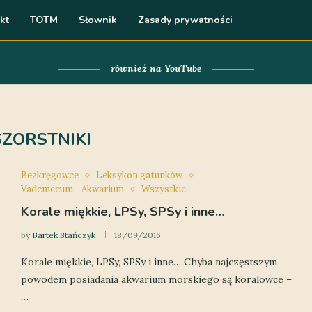
kt
TOTM
Słownik
Zasady prywatności
również na YouTube
SZORSTNIKI
Bezkręgowce
Leksykon gatunków
Vademecum - Akwarium
Wszystkie
Korale miękkie, LPSy, SPSy i inne…
by
Bartek Stańczyk
18/09/2016
Korale miękkie, LPSy, SPSy i inne… Chyba najczęstszym
powodem posiadania akwarium morskiego są koralowce –
…