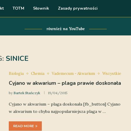
kt
TOTM
Słownik
Zasady prywatności
również na YouTube
G:
SINICE
Biologia
Chemia
Vademecum - Akwarium
Wszystkie
Cyjano w akwarium – plaga prawie doskonała
by
Bartek Stańczyk
19/04/2015
Cyjano w akwarium – plaga doskonała [fb_button] Cyjano
w akwarium to chyba najpopularniejsza plaga w …
READ MORE