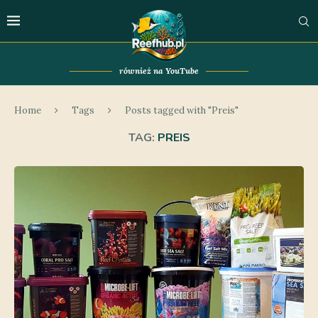
również na YouTube
Home
Tags
Posts tagged with "Preis"
TAG:
PREIS