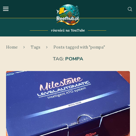
również na YouTube
Home
Tags
Posts tagged with "pompa"
TAG:
POMPA