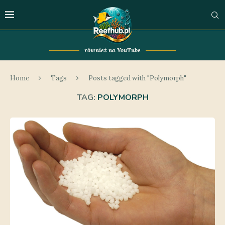
również na YouTube
Home
Tags
Posts tagged with "Polymorph"
TAG:
POLYMORPH